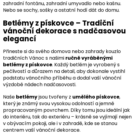
zahradní fontánu, zahradní umyvadlo nebo kašnu.
Nebo se sochy, sošky a ostatní hodí dát do domu.
Betlémy z pískovce – Tradiční
vánoční dekorace s nadčasovou
elegancí
Přineste si do svého domova nebo zahrady kouzlo
tradičních Vánoc s našimi
ručně vyráběnými
betlémy z pískovce
. Každý betlém je vyrobený s
pečlivostí a důrazem na detail, aby dokonale vystihl
podstatu vánočního příběhu a dodal vaší vánoční
výzdobě nádech nadčasovosti.
Naše
betlémy
jsou tvořeny z
umělého pískovce
,
který je známý svou vysokou odolností a jemně
propracovaným povrchem. Díky tomu jsou ideální jak
do interiéru, tak do exteriéru – krásně se vyjímají nejen
v obývacím pokoji, ale i v zahradě, kde se stanou
centrem vaší vánoční dekorace.