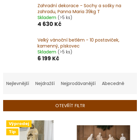
Zahradní dekorace - Sochy a sošky na
zahradu, Panna Maria 39kg T
Skladem
(>5 ks)
4 630 Kč
Velký vánoční betlém - 10 postaviček,
kamenný, pískovec
Skladem
(>5 ks)
6 199 Kč
Ř
a
Nejlevnější
Nejdražší
Nejprodávanější
Abecedně
z
e
n
OTEVŘÍT FILTR
í
p
V
r
Výprodej
ý
o
Tip
p
d