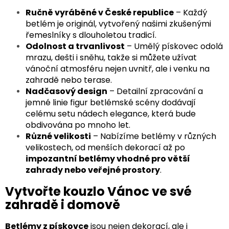
Ručně vyráběné v České republice
– Každý
betlém je originál, vytvořený našimi zkušenými
řemeslníky s dlouholetou tradicí.
Odolnost a trvanlivost
– Umělý pískovec odolá
mrazu, dešti i sněhu, takže si můžete užívat
vánoční atmosféru nejen uvnitř, ale i venku na
zahradě nebo terase.
Nadčasový design
– Detailní zpracování a
jemné linie figur betlémské scény dodávají
celému setu nádech elegance, která bude
obdivována po mnoho let.
Různé velikosti
– Nabízíme betlémy v různých
velikostech, od menších dekorací až po
impozantní betlémy vhodné pro větší
zahrady nebo veřejné prostory
.
Vytvořte kouzlo Vánoc ve své
zahradě i domově
Betlémy z pískovce
jsou nejen dekorací, ale i