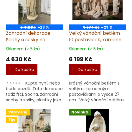
i
u
s
k
p
t
r
ů
o
6 412 Kč
–28 %
8 674 Kč
–29 %
d
Zahradní dekorace -
Velký vánoční betlém -
u
Sochy a sošky na
10 postaviček, kamenný,
k
zahradu, Panna Maria
pískovec
Skladem (> 5 ks)
Skladem (> 5 ks)
t
39kg T
4 630 Kč
6 199 Kč
ů
Do košíku
Do košíku
⭐⭐⭐⭐⭐ - Kupte nyní, nebo
Krásný vánoční betlém s
bude pozdě. Tato dekorace
velkými kamennými
totiž frčí. Socha, zahradní
postavičkami o výšce 27
sochy a sošky, plastiky jako
cm. Velký vánoční betlém
zahradní dekorace nejen
z pískovce Objevte kouzlo
na zahradu. Prémiová
našeho velkého vánočního
Výprodej
Novinka
socha Panny ...
betlému z pískovce, kt...
Tip