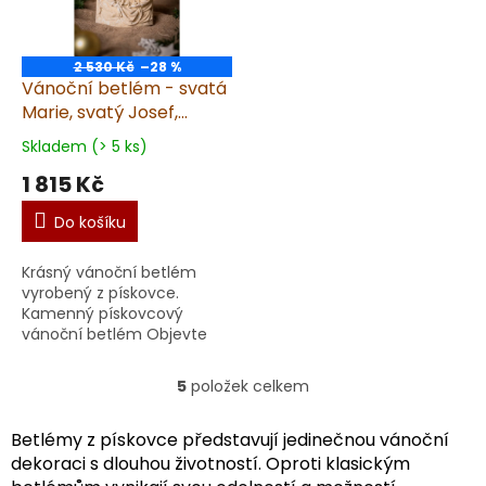
2 530 Kč
–28 %
Vánoční betlém - svatá
Marie, svatý Josef,
Ježíšek, kamenný, výška
Skladem (> 5 ks)
27cm, pískovec
1 815 Kč
Do košíku
Krásný vánoční betlém
vyrobený z pískovce.
Kamenný pískovcový
vánoční betlém Objevte
krásu a duchovní kouzlo s
touto sochou, soškou
5
položek celkem
O
"Vánoční betlém - Ježíšek"
v
vyrob...
l
Betlémy z pískovce představují jedinečnou vánoční
á
dekoraci s dlouhou životností. Oproti klasickým
d