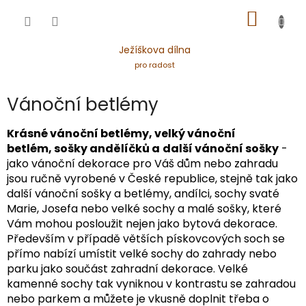
Přejít
NÁKUP
na
obsah
KOŠÍK
Ježíškova dílna
pro radost
Vánoční betlémy
Krásné vánoční betlémy, velký vánoční
betlém, sošky andělíčků a
další vánoční sošky
-
jako vánoční dekorace pro Váš dům nebo zahradu
jsou ručně vyrobené v České republice, stejně tak jako
další vánoční sošky a betlémy, andílci, sochy svaté
Marie, Josefa nebo velké sochy a malé sošky, které
Vám mohou posloužit nejen jako bytová dekorace.
Především v případě větších pískovcových soch se
přímo nabízí umístit velké sochy do zahrady nebo
parku jako součást zahradní dekorace. Velké
kamenné sochy tak vyniknou v kontrastu se zahradou
nebo parkem a můžete je vkusně doplnit třeba o