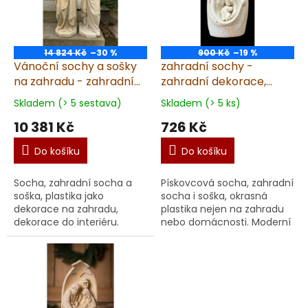
14 824 Kč
–30 %
900 Kč
–19 %
Vánoční sochy a sošky
zahradní sochy -
na zahradu - zahradní
zahradní dekorace,
dekorace, Panna Maria
Moderní betlém, výška
Skladem (> 5 sestava)
Skladem (> 5 ks)
a svatý Josef, set, výška
18cm
10 381 Kč
726 Kč
78cm, pískovec
Do košíku
Do košíku
Socha, zahradní socha a
Pískovcová socha, zahradní
soška, plastika jako
socha i soška, okrasná
dekorace na zahradu,
plastika nejen na zahradu
dekorace do interiéru.
nebo domácnosti. Moderní
Prémiová socha Vánočního
betlém, dekorace Prémiový
betlému Prémiová vánoční
vánoční betlém z umělého
dekorace, socha
pískovce přin...
Vánočního ...