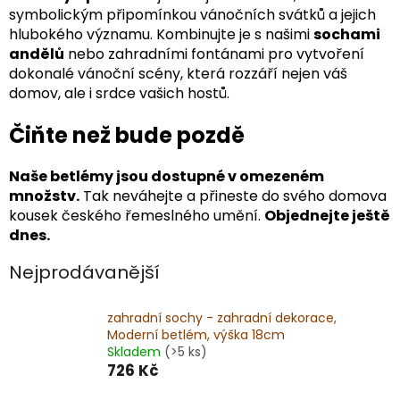
symbolickým připomínkou vánočních svátků a jejich
hlubokého významu. Kombinujte je s našimi
sochami
andělů
nebo zahradními fontánami pro vytvoření
dokonalé vánoční scény, která rozzáří nejen váš
domov, ale i srdce vašich hostů.
Čiňte než bude pozdě
Naše betlémy jsou dostupné v omezeném
množstv.
Tak neváhejte a přineste do svého domova
kousek českého řemeslného umění.
Objednejte ještě
dnes.
Nejprodávanější
zahradní sochy - zahradní dekorace,
Moderní betlém, výška 18cm
Skladem
(>5 ks)
726 Kč