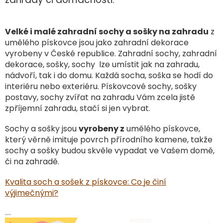
Velké i malé zahradní sochy a s
ošky na zahradu
z
umělého pískovce jsou jako zahradní dekorace
vyrobeny v České republice. Zahradní sochy, zahradní
dekorace, sošky, sochy lze umístit jak na zahradu,
nádvoří, tak i do domu. Každá socha, soška se hodí do
interiéru nebo exteriéru. Pískovcové sochy, sošky
postavy, sochy zvířat na zahradu Vám zcela jistě
zpříjemní zahradu, stačí si jen vybrat.
Sochy a sošky jsou
vyrobeny z
umělého pískovce,
který věrně imituje povrch přírodního kamene, takže
sochy a sošky budou skvěle vypadat ve Vašem domě,
či na zahradě.
Kvalita soch a sošek z pískovce: Co je činí
výjimečnými?
....