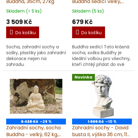
Buddha, 36cm, 27kg
Buddha sedící velký,
výška 22 cm, 3 kg,
Skladem (> 5 ks)
Skladem (5 ks)
pískovec
3 509 Kč
679 Kč
Do košíku
Do košíku
Socha, zahradní sochy a
Buddha sedící Tato krásná
sošky, plastiky jako zahradní
socha, soška Buddhy je
dekorace nejen na
ideální volbou pro všechny,
zahradu.
kteří chtějí přidat do své
zahrady nebo interiéru
klidnou a harmonickou
Novinka
atmosféru. Vlas...
9 438 Kč
–29 %
1 999 Kč
–10 %
Zahradní sochy, socha
Zahradní sochy - David
Buddha - velký, 62 kg,
busta II, výška 36 cm, 11