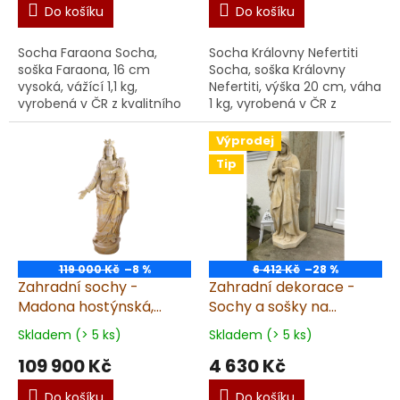
Do košíku
Do košíku
Socha Faraona Socha,
Socha Královny Nefertiti
soška Faraona, 16 cm
Socha, soška Královny
vysoká, vážící 1,1 kg,
Nefertiti, výška 20 cm, váha
vyrobená v ČR z kvalitního
1 kg, vyrobená v ČR z
umělého pískovce. Ručně
kvalitního umělého
zpracována socha, soška s
pískovce. Ručně
Výprodej
důrazem na detaily a a...
zpracovaná socha, soška s
Tip
detai...
119 000 Kč
–8 %
6 412 Kč
–28 %
Zahradní sochy -
Zahradní dekorace -
Madona hostýnská,
Sochy a sošky na
výška 185 cm, 560kg
zahradu, Panna Maria
Skladem (> 5 ks)
Skladem (> 5 ks)
39kg T
109 900 Kč
4 630 Kč
Do košíku
Do košíku