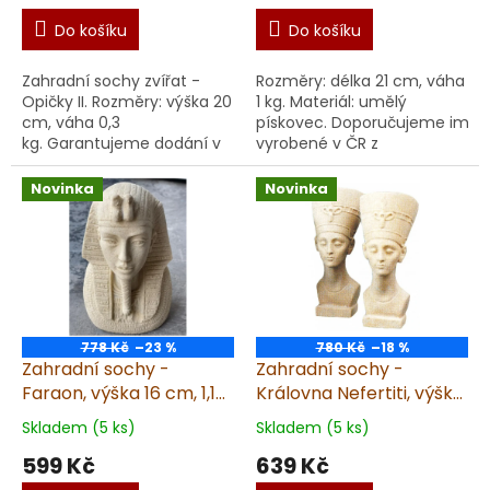
Do košíku
Do košíku
Zahradní sochy zvířat -
Rozměry: délka 21 cm, váha
Opičky II. Rozměry: výška 20
1 kg. Materiál: umělý
cm, váha 0,3
pískovec. Doporučujeme impr
kg. Garantujeme dodání v
vyrobené v ČR z
nepoškozeném stavu.
kvalitního umělého
Materiál: umělý
pískovce precizní ruční
Novinka
Novinka
pískovec. Doporučujeme impregnaci.
metoda výroby pro do...
...
778 Kč
–23 %
780 Kč
–18 %
Zahradní sochy -
Zahradní sochy -
Faraon, výška 16 cm, 1,1
Královna Nefertiti, výška
kg, pískovec
20 cm, 1 kg, pískovec
Skladem (5 ks)
Skladem (5 ks)
599 Kč
639 Kč