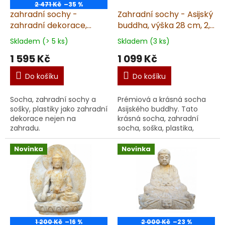
2 471 Kč
–35 %
zahradní sochy -
Zahradní sochy - Asijský
zahradní dekorace,
buddha, výška 28 cm, 2,5
Moderní hlava - vlasy
kg
Skladem (> 5 ks)
Skladem (3 ks)
7,7kg J
1 595 Kč
1 099 Kč
Do košíku
Do košíku
Socha, zahradní sochy a
Prémiová a krásná socha
sošky, plastiky jako zahradní
Asijského buddhy. Tato
dekorace nejen na
krásná socha, zahradní
zahradu.
socha, soška, plastika,
dekorace je určena
ke krásně zdekorovanému
Novinka
Novinka
prostoru, do kterého je
umís...
1 200 Kč
–16 %
2 000 Kč
–23 %