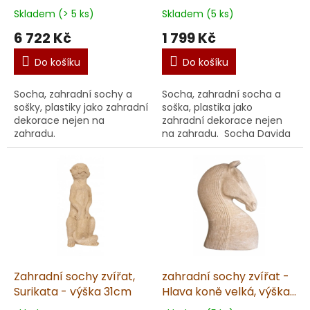
pískovec
kg
Skladem (> 5 ks)
Skladem (5 ks)
6 722 Kč
1 799 Kč
Do košíku
Do košíku
Socha, zahradní sochy a
Socha, zahradní socha a
sošky, plastiky jako zahradní
soška, plastika jako
dekorace nejen na
zahradní dekorace nejen
zahradu.
na zahradu. Socha Davida
- busta II. Vyrobená v ČR z
kvalitního umělého
pískovce. Unikátní ruč...
Zahradní sochy zvířat,
zahradní sochy zvířat -
Surikata - výška 31cm
Hlava koně velká, výška
115cm, 350kg