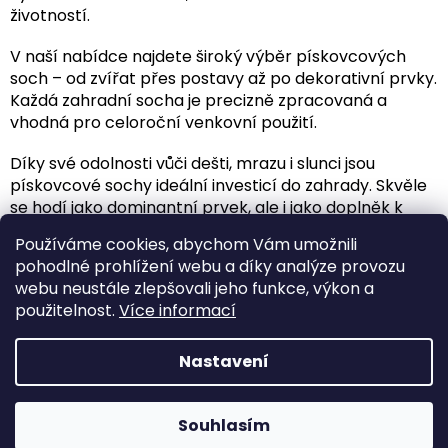
v
životností.
ý
p
V naší nabídce najdete široký výběr pískovcových
i
soch – od zvířat přes postavy až po dekorativní prvky.
s
Každá zahradní socha je precizně zpracovaná a
u
vhodná pro celoroční venkovní použití.
Díky své odolnosti vůči dešti, mrazu i slunci jsou
pískovcové sochy ideální investicí do zahrady. Skvěle
se hodí jako dominantní prvek, ale i jako doplněk k
jezírkům, záhonům nebo vstupním cestám.
Používáme cookies, abychom Vám umožnili
pohodlné prohlížení webu a díky analýze provozu
Vyberte si sochu, sošku, dekoraci která se Vám líbí. :)
webu neustále zlepšovali jeho funkce, výkon a
Z
použitelnost.
Více informací
á
Vytvořil Shoptet
p
Nastavení
a
t
Copyright 2026
Ježíškova dílna
. Všechna práva
í
Souhlasím
vyhrazena.