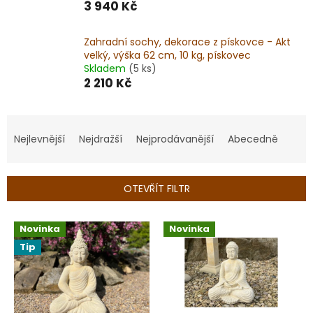
3 940 Kč
Zahradní sochy, dekorace z pískovce - Akt
velký, výška 62 cm, 10 kg, pískovec
Skladem
(5 ks)
2 210 Kč
Ř
a
Nejlevnější
Nejdražší
Nejprodávanější
Abecedně
z
e
n
OTEVŘÍT FILTR
í
p
V
r
Novinka
Novinka
ý
o
Tip
p
d
i
u
s
k
p
t