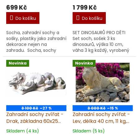
699 Kč
1 799 Kč
Do košíku
Do košíku
Socha, zahradní sochy a
SET DINOSAURŮ PRO DĚTI
sošky, plastiky jako zahradní
Set soch, sošek 3 ks
dekorace nejen na
dinosaurů, výška 10 cm,
zahradu. Socha, sochy
váha 3 kg každý, vyrobený
Draka čínského nejen na
v ČR z kvalitního umělého
zahradu vyrobené v ČR z
pískovce. Tento set soch,
Novinka
Novinka
kvalitního umělého pí...
sošek je skvělý jak...
3 100 Kč
–27 %
3 000 Kč
–15 %
Zahradní sochy zvířat -
Zahradní sochy zvířat -
Drak, základna 60x25
Lev, délka 40 cm, 11 kg,
cm, 11 kg, pískovec
pískovec
Skladem (4 ks)
Skladem (5 ks)