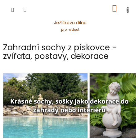
Přejít
NÁKUP
na
obsah
KOŠÍK
Ježíškova dílna
pro radost
Zahradní sochy z pískovce -
zvířata, postavy, dekorace