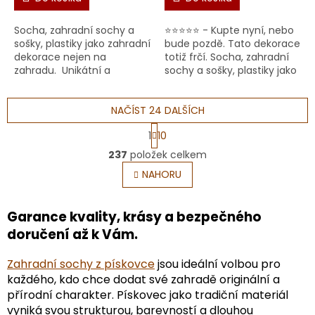
Socha, zahradní sochy a
⭐⭐⭐⭐⭐ - Kupte nyní, nebo
sošky, plastiky jako zahradní
bude pozdě. Tato dekorace
dekorace nejen na
totiž frčí. Socha, zahradní
zahradu. Unikátní a
sochy a sošky, plastiky jako
prémiová Socha Madony z
zahradní dekorace nejen
pískovce. Objevte krásu a
na zahradu. Prémiová
duchovní atmosféru s n...
NAČÍST 24 DALŠÍCH
socha Panny ...
S
1
10
t
O
r
237
položek celkem
v
á
l
NAHORU
n
á
k
o
d
v
a
Garance kvality, krásy a bezpečného
á
c
doručení až k Vám.
n
í
í
p
Zahradní sochy z pískovce
jsou ideální volbou pro
r
každého, kdo chce dodat své zahradě originální a
v
k
přírodní charakter. Pískovec jako tradiční materiál
y
vyniká svou strukturou, barevností a dlouhou