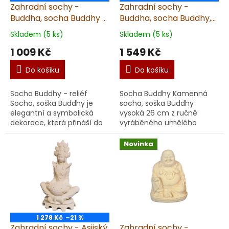
Zahradní sochy -
Zahradní sochy -
Buddha, socha Buddhy -
Buddha, socha Buddhy,
reliéf, výška 35 cm, 4,1
výška 26 cm, 7,5 kg,
Skladem (5 ks)
Skladem (5 ks)
kg, pískovec
pískovec
1 009 Kč
1 549 Kč
Do košíku
Do košíku
Socha Buddhy - reliéf
Socha Buddhy Kamenná
Socha, soška Buddhy je
socha, soška Buddhy
elegantní a symbolická
vysoká 26 cm z ručně
dekorace, která přináší do
vyráběného umělého
prostoru klid, duchovní
pískovce. Detailní
rovnováhu a estetickou
zpracování a přírodní
Novinka
krásu. Tento oblíbený m...
vzhled. Ideální dekorace do
zahrady i inter...
1 278 Kč
–21 %
Zahradní sochy - Asijský
Zahradní sochy -