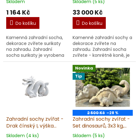
Skladem
Skladem (5 ks)
1 164 Kč
33 000 Kč
Do košíku
Do košíku
Kamenná zahradní socha,
Kamenné zahradní sochy a
dekorace zvířete surikaty
dekorace zvířete na
na zahradu. Zahradní
zahradu. Zahradní socha
socha surikaty je vyrobena
zvířete - konrétně koně, je
z umělého pískovce.
vyrobena z umělého
pískovce na zahradu.
Novinka
vyrobené v ČR z
Tip
kvalitního ...
2 500 Kč
–28 %
Zahradní sochy zvířat -
Zahradní sochy zvířat -
Drak čínský I, výška
Set dinosaurů, 3x3 kg,
15cm, 1kg, pískovec
pískovec
Skladem (4 ks)
Skladem (5 ks)