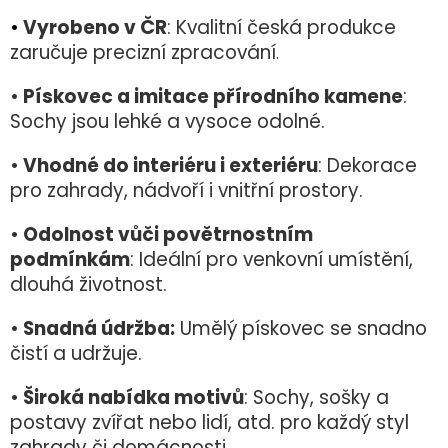
•
Vyrobeno v ČR
: Kvalitní česká produkce
zaručuje precizní zpracování
.
•
Pískovec a imitace přírodního kamene
:
Sochy jsou lehké a vysoce odolné.
•
Vhodné do interiéru i exteriéru
: Dekorace
pro zahrady, nádvoří i vnitřní prostory.
•
Odolnost vůči povětrnostním
podmínkám
: Ideální pro venkovní umístění,
dlouhá životnost.
•
Snadná údržba:
Umělý pískovec se snadno
čistí a udržuje.
•
Široká nabídka motivů
: Sochy, sošky a
postavy zvířat nebo lidí, atd. pro každý styl
zahrady či domácnosti.