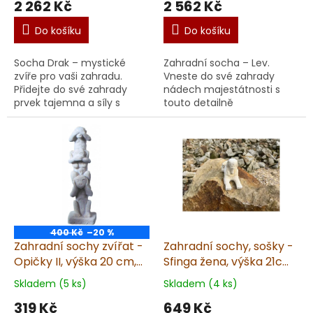
2 262 Kč
2 562 Kč
Do košíku
Do košíku
Socha Drak – mystické
Zahradní socha – Lev.
zvíře pro vaši zahradu.
Vneste do své zahrady
Přidejte do své zahrady
nádech majestátnosti s
prvek tajemna a síly s
touto detailně
působivou sochou, soškou
zpracovanou sochou,
draka. Na základně o
soškou lva. Socha, soška je
rozměrech 60 × 25 cm se
vyrobena v České republice
ty...
z kvalit...
400 Kč
–20 %
Zahradní sochy zvířat -
Zahradní sochy, sošky -
Opičky II, výška 20 cm,
Sfinga žena, výška 21cm,
0,3 kg, pískovec
1kg, pískovec
Skladem (5 ks)
Skladem (4 ks)
319 Kč
649 Kč