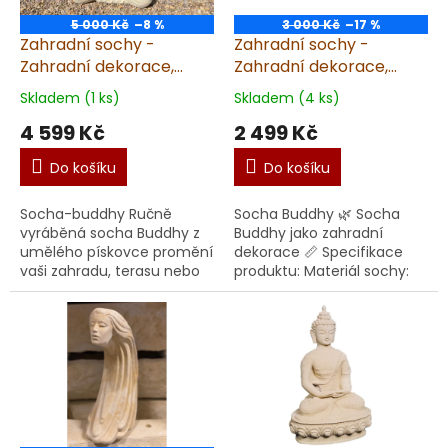
r
ů
o
5 000 Kč
–8 %
3 000 Kč
–17 %
d
Zahradní sochy -
Zahradní sochy -
u
Zahradní dekorace,
Zahradní dekorace,
k
socha Buddhy, Buddha,
Buddha, výška 41 cm, 14
Skladem (1 ks)
Skladem (4 ks)
t
výška 61 cm, 30 kg,
kg, pískovec
4 599 Kč
2 499 Kč
ů
pískovec
Do košíku
Do košíku
Socha-buddhy Ručně
Socha Buddhy 🌿 Socha
vyráběná socha Buddhy z
Buddhy jako zahradní
umělého pískovce promění
dekorace 📏 Specifikace
vaši zahradu, terasu nebo
produktu: Materiál sochy:
interiér v oázu klidu a
Umělý pískovec Rozměry
harmonie. Díky tradiční
sochy: Hloubka 22 cm, šířka
ruční výrobě v ČR se mů...
33 cm, váha 14 kg Ru...