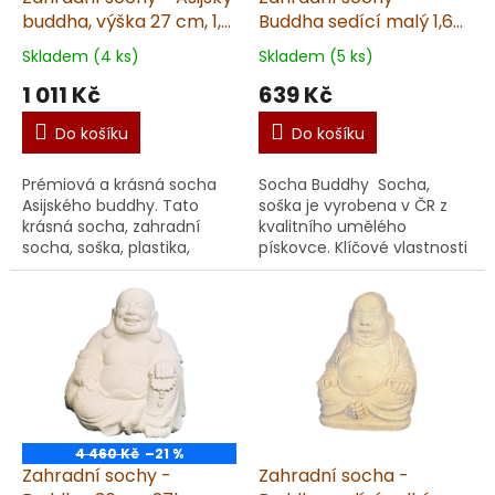
buddha, výška 27 cm, 1,9
Buddha sedící malý 1,6
kg, pískovec
kg, výška 12 cm,
Skladem (4 ks)
Skladem (5 ks)
pískovec
1 011 Kč
639 Kč
Do košíku
Do košíku
Prémiová a krásná socha
Socha Buddhy Socha,
Asijského buddhy. Tato
soška je vyrobena v ČR z
krásná socha, zahradní
kvalitního umělého
socha, soška, plastika,
pískovce. Klíčové vlastnosti
dekorace je určena
sochy: Socha, soška je
ke krásně zdekorovanému
vyrobena v ČR z umělého
prostoru, do kterého je
pískovce. Ruční výroba ...
umís...
4 460 Kč
–21 %
Zahradní sochy -
Zahradní socha -