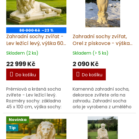
30 000 Kč
–23 %
Zahradní sochy zvířat -
Zahradní sochy zvířat,
Lev ležící levý, výška 60
Orel z pískovce - výška
cm, 213 kg, pískovec
54cm, 15kg
Skladem (2 ks)
Skladem (> 5 ks)
22 999 Kč
2 090 Kč
Do košíku
Do košíku
Prémiová a krásná socha
Kamenná zahradní socha,
zvířete - Lev ležící levý.
dekorace zvířete orla na
Rozměry sochy: základna
zahradu. Zahradní socha
45 x 100 cm, výška sochy:
orla je vyrobena z umělého
60 cm, váha 213 kg. Socha
pískovce. Socha orla na
lva je vyrobena v ČR z
zahradu – elegance a síla
Novinka
kvalitního um...
ve vašem exteri...
Tip