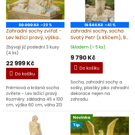
30 000 Kč
–23 %
16 544 Kč
–41 %
Zahradní sochy zvířat -
zahradní sochy, socha
Lev ležící pravý, výška
Svatý Petr (s klíčem), 95
60 cm, 213 kg, pískovec
kg
Zbývají již poslední 3 kusy
Skladem (> 5 ks)
(4 ks)
9 790 Kč
22 999 Kč
Do košíku
Do košíku
Socha, zahradní sochy a
Prémiová a krásná socha
sošky, plastiky jako zahradní
zvířete - Lev ležící pravý.
dekorace nejen na
Rozměry: základna 45 x 100
zahradu.
cm, výška 60 cm, váha 213
kg. Garantujeme dodání v
nepoškozeném stavu.
Novinka
Materiál: umělý...
Tip