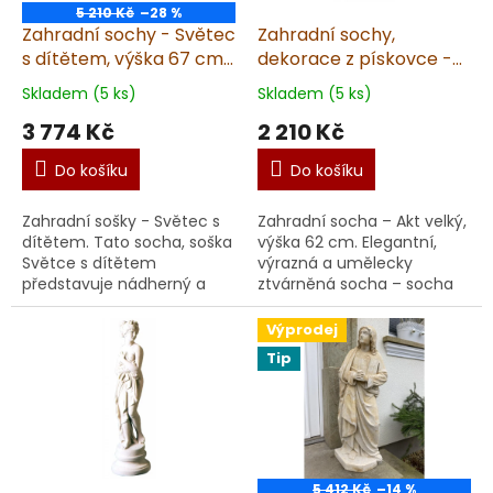
5 210 Kč
–28 %
Zahradní sochy - Světec
Zahradní sochy,
s dítětem, výška 67 cm,
dekorace z pískovce -
27 kg, pískovec
Akt velký, výška 62 cm,
Skladem (5 ks)
Skladem (5 ks)
10 kg, pískovec
3 774 Kč
2 210 Kč
Do košíku
Do košíku
Zahradní sošky - Světec s
Zahradní socha – Akt velký,
dítětem. Tato socha, soška
výška 62 cm. Elegantní,
Světce s dítětem
výrazná a umělecky
představuje nádherný a
ztvárněná socha – socha
symbolický prvek pro vaši
Akt velký vnese do vaší
zahradu či interiér. Socha,
zahrady nádech klasiky a
Výprodej
soška zobrazuje la...
umělecké estetiky. Se...
Tip
5 412 Kč
–14 %