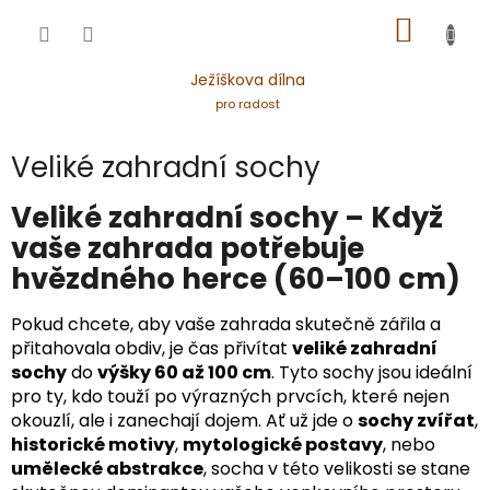
Přejít
NÁKUP
na
obsah
KOŠÍK
Ježíškova dílna
pro radost
Veliké zahradní sochy
Veliké zahradní sochy – Když
vaše zahrada potřebuje
hvězdného herce (60–100 cm)
Pokud chcete, aby vaše zahrada skutečně zářila a
přitahovala obdiv, je čas přivítat
veliké zahradní
sochy
do
výšky 60 až 100 cm
. Tyto sochy jsou ideální
pro ty, kdo touží po výrazných prvcích, které nejen
okouzlí, ale i zanechají dojem. Ať už jde o
sochy zvířat
,
historické motivy
,
mytologické postavy
, nebo
umělecké abstrakce
, socha v této velikosti se stane