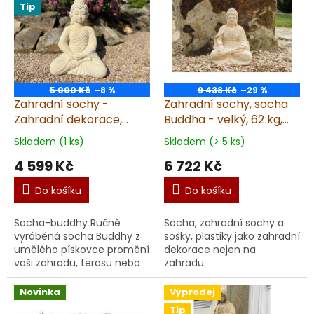
o
Tip
p
d
i
u
s
k
p
t
r
ů
o
5 000 Kč
–8 %
9 438 Kč
–29 %
d
Zahradní sochy -
Zahradní sochy, socha
u
Zahradní dekorace,
Buddha - velký, 62 kg,
k
socha Buddhy, Buddha,
pískovec
Skladem (1 ks)
Skladem (> 5 ks)
t
výška 61 cm, 30 kg,
4 599 Kč
6 722 Kč
ů
pískovec
Do košíku
Do košíku
Socha-buddhy Ručně
Socha, zahradní sochy a
vyráběná socha Buddhy z
sošky, plastiky jako zahradní
umělého pískovce promění
dekorace nejen na
vaši zahradu, terasu nebo
zahradu.
interiér v oázu klidu a
harmonie. Díky tradiční
Novinka
Výprodej
ruční výrobě v ČR se mů...
Tip