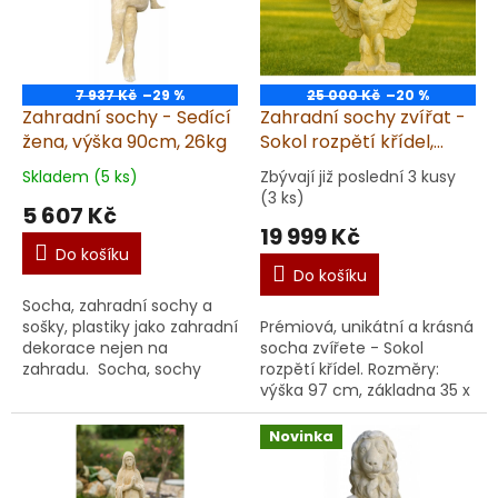
7 937 Kč
–29 %
25 000 Kč
–20 %
Zahradní sochy - Sedící
Zahradní sochy zvířat -
žena, výška 90cm, 26kg
Sokol rozpětí křídel,
výška 97 cm, 60 kg,
Skladem (5 ks)
Zbývají již poslední 3 kusy
pískovec
(3 ks)
5 607 Kč
19 999 Kč
Do košíku
Do košíku
Socha, zahradní sochy a
sošky, plastiky jako zahradní
Prémiová, unikátní a krásná
dekorace nejen na
socha zvířete - Sokol
zahradu. Socha, sochy
rozpětí křídel. Rozměry:
Sedící ženy nejen na
výška 97 cm, základna 35 x
zahradu vyrobené v ČR z
30 cm, rozpětí 92 cm, váha
kvalitního umělého písko...
60 kg. Garantujeme dodání
Novinka
v nepoškoz...