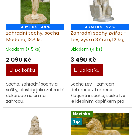
4 125 Kč
–49 %
4 750 Kč
–27 %
zahradní sochy, socha
Zahradní sochy zvířat -
Madona, 13,8 kg
Lev, výška 37 cm, 12 kg,
pískovec
Skladem (> 5 ks)
Skladem (4 ks)
2 090 Kč
3 490 Kč
Do košíku
Do košíku
Socha, zahradní sochy a
Socha Lev – zahradní
sošky, plastiky jako zahradní
dekorace z kamene.
dekorace nejen na
Elegantní socha, soška lva
zahradu.
je ideálním doplňkem pro
každou zahradu, vchod
nebo terasu. Socha, soška
Novinka
se svou výškou 37 cm
Tip
půso...