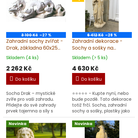
3 100 Kč
–27 %
6 412 Kč
–28 %
Zahradní sochy zvířat -
Zahradní dekorace -
Drak, základna 60x25
Sochy a sošky na
cm, 11 kg, pískovec
zahradu, Panna Maria
Skladem (4 ks)
Skladem (> 5 ks)
39kg T
2 262 Kč
4 630 Kč
Do košíku
Do košíku
Socha Drak – mystické
⭐⭐⭐⭐⭐ - Kupte nyní, nebo
zvíře pro vaši zahradu.
bude pozdě. Tato dekorace
Přidejte do své zahrady
totiž frčí. Socha, zahradní
prvek tajemna a síly s
sochy a sošky, plastiky jako
působivou sochou, soškou
zahradní dekorace nejen
draka. Na základně o
na zahradu. Prémiová
Novinka
Novinka
rozměrech 60 × 25 cm se
socha Panny ...
ty...