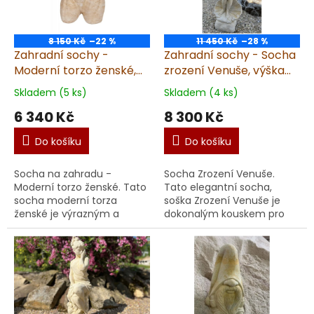
8 150 Kč
–22 %
11 450 Kč
–28 %
Zahradní sochy -
Zahradní sochy - Socha
Moderní torzo ženské,
zrození Venuše, výška
výška 64 cm, 49 kg,
90 cm, 31 kg, pískovec
Skladem (5 ks)
Skladem (4 ks)
pískovec
6 340 Kč
8 300 Kč
Do košíku
Do košíku
Socha na zahradu -
Socha Zrození Venuše.
Moderní torzo ženské. Tato
Tato elegantní socha,
socha moderní torza
soška Zrození Venuše je
ženské je výrazným a
dokonalým kouskem pro
originálním kouskem,
každou zahradu nebo
socha který přinese do vaší
interiér, kde vynikne její
zahrady nebo interiéru
umělecký a romantický
modern...
charak...