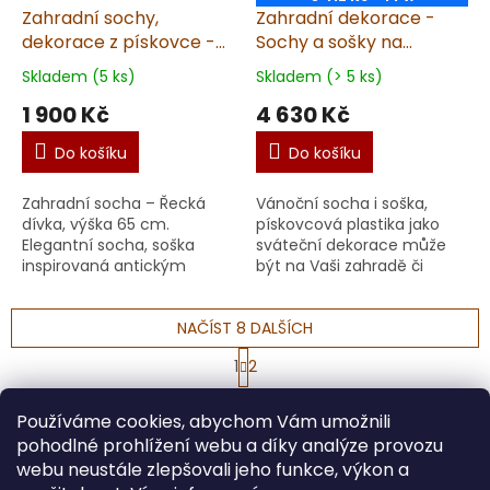
Zahradní sochy,
Zahradní dekorace -
dekorace z pískovce -
Sochy a sošky na
Soška řecká dívka,
zahradu, Svatý Josef
Skladem (5 ks)
Skladem (> 5 ks)
výška 65 cm, 7 kg,
38kg T
1 900 Kč
4 630 Kč
pískovec
Do košíku
Do košíku
Zahradní socha – Řecká
Vánoční socha i soška,
dívka, výška 65 cm.
pískovcová plastika jako
Elegantní socha, soška
sváteční dekorace může
inspirovaná antickým
být na Vaši zahradě či
stylem vnese do vaší
doma. Dekorace na
zahrady nebo interiéru
zahradu, dekorace do
kouzlo starověkého Řecka.
NAČÍST 8 DALŠÍCH
interiéru. Vánoční socha,
Socha Ře...
dekora...
S
1
2
t
O
r
32
položek celkem
v
á
Používáme cookies, abychom Vám umožnili
l
NAHORU
n
pohodlné prohlížení webu a díky analýze provozu
á
k
o
d
webu neustále zlepšovali jeho funkce, výkon a
v