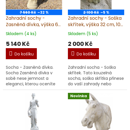
7 560 Kč
–32 %
2 100 Kč
–5 %
Zahradní sochy -
Zahradní sochy - Soška
Zasněná dívka, výška 66
skřítek, výška 32 cm, 10
cm, 15 kg, pískovec
kg, pískovec
Skladem (4 ks)
Skladem (5 ks)
5 140 Kč
2 000 Kč
Do košíku
Do košíku
Socha - Zasněná dívka.
Zahradní socha - Soška
Socha Zasněná dívka v
skřítek. Tato kouzelná
sobě nese jemnost a
socha, soška skřítka přinese
eleganci, kterou oceníte
do vaší zahrady nebo
nejen ve své zahradě, ale i
interiéru nádech
v interiéru. Socha je
pohádkového světa. Socha,
Novinka
vyrobena z kvalitního umě...
soška je vytvořená z kvali...