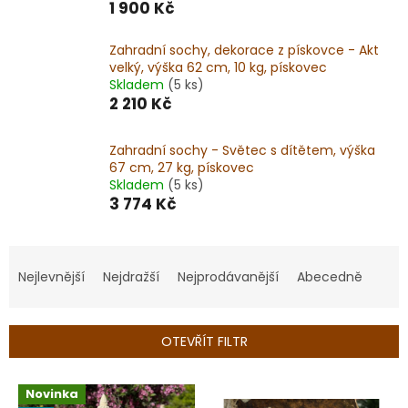
1 900 Kč
Zahradní sochy, dekorace z pískovce - Akt
velký, výška 62 cm, 10 kg, pískovec
Skladem
(5 ks)
2 210 Kč
Zahradní sochy - Světec s dítětem, výška
67 cm, 27 kg, pískovec
Skladem
(5 ks)
3 774 Kč
Ř
a
Nejlevnější
Nejdražší
Nejprodávanější
Abecedně
z
e
n
OTEVŘÍT FILTR
í
p
V
r
Novinka
ý