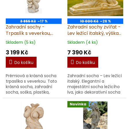
3 855 Kč
–17 %
10 000 Kč
–26 %
Zahradní sochy -
Zahradní sochy zvířat -
Trpaslík s veverkou,
Lev ležící italský, výška
výška 70 cm, 38 kg
41 cm, 57 kg, pískovec
Skladem (5 ks)
Skladem (4 ks)
3 199 Kč
7 390 Kč
Do košíku
Do košíku
Prémiová a krásná socha
Zahradní socha – Lev ležící
trpaslíka s veverkou. Tato
italský. Elegantní a
krásná socha, zahradní
majestátní socha ležícího
socha, soška, plastika,
lva, jako dekorativní socha
dekorace je určena
v italském stylu je ideální
ke krásně zdekorovanému
volbou pro ty, kdo chtějí
Novinka
prostoru, do kterého je ...
dodat sv...