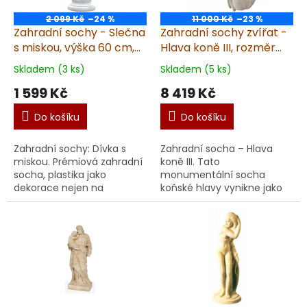
2 099 Kč
–24 %
11 000 Kč
–23 %
Zahradní sochy - Slečna
Zahradní sochy zvířat -
s miskou, výška 60 cm,
Hlava koně III, rozměr
4,5 kg
30x50 cm, 38 kg,
Skladem (3 ks)
Skladem (5 ks)
pískovec
1 599 Kč
8 419 Kč
Do košíku
Do košíku
Zahradní sochy: Dívka s
Zahradní socha – Hlava
miskou. Prémiová zahradní
koně III. Tato
socha, plastika jako
monumentální socha
dekorace nejen na
koňské hlavy vynikne jako
zahradu. Vyrobená v ČR z
výrazný umělecký prvek
kvalitního umělého
každé zahrady, vstupu
pískovce. Unikátní ruční
nebo terasy. Socha je
metod...
vyrobena z odol...