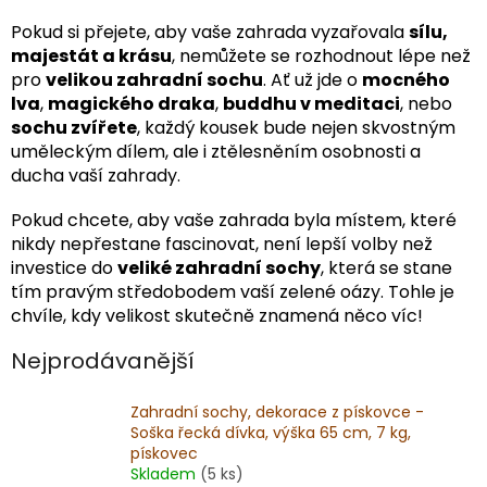
Pokud si přejete, aby vaše zahrada vyzařovala
sílu,
majestát a krásu
, nemůžete se rozhodnout lépe než
pro
velikou zahradní sochu
. Ať už jde o
mocného
lva
,
magického draka
,
buddhu v meditaci
, nebo
sochu zvířete
, každý kousek bude nejen skvostným
uměleckým dílem, ale i ztělesněním osobnosti a
ducha vaší zahrady.
Pokud chcete, aby vaše zahrada byla místem, které
nikdy nepřestane fascinovat, není lepší volby než
investice do
veliké zahradní sochy
, která se stane
tím pravým středobodem vaší zelené oázy. Tohle je
chvíle, kdy velikost skutečně znamená něco víc!
Nejprodávanější
Zahradní sochy, dekorace z pískovce -
Soška řecká dívka, výška 65 cm, 7 kg,
pískovec
Skladem
(5 ks)