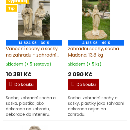
Výprodej
Tip
14 824 Kč
–30 %
4 125 Kč
–49 %
Vánoční sochy a sošky
zahradní sochy, socha
na zahradu - zahradní
Madona, 13,8 kg
dekorace, Panna Maria
Skladem (> 5 sestava)
Skladem (> 5 ks)
a svatý Josef, set, výška
10 381 Kč
2 090 Kč
78cm, pískovec
Do košíku
Do košíku
Socha, zahradní socha a
Socha, zahradní sochy a
soška, plastika jako
sošky, plastiky jako zahradní
dekorace na zahradu,
dekorace nejen na
dekorace do interiéru.
zahradu.
Prémiová socha Vánočního
betlému Prémiová vánoční