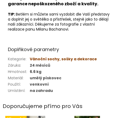
garance nepoškozeného zboží a kvality.
TIP:
Betlém si můžete sami vyzdobit dle Vaší představy
a doplnit jej o světélka a přístřešek, stejně jako to dělají
naši zákazníci. Děkujeme za fotografie z vlastní
realizace panu Milanu Bachanovi.
Doplňkové parametry
Kategorie
:
Vánoční sochy, sošky a dekorace
Záruka
:
24 měsíců
Hmotnost
:
6.6 kg
Materiál
:
umělý pískovec
Použití
:
venkovní
Umístění
:
na zahradu
Doporučujeme přímo pro Vás