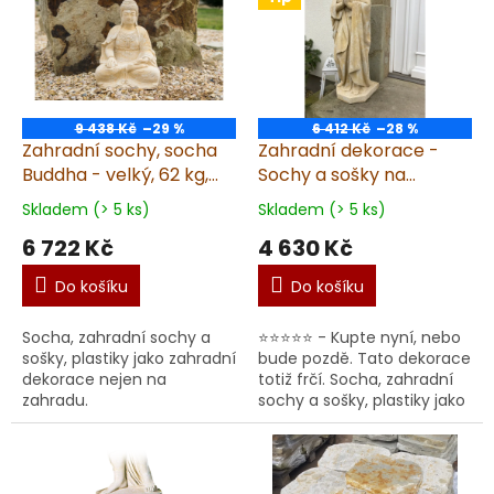
terasy ne...
9 438 Kč
–29 %
6 412 Kč
–28 %
Zahradní sochy, socha
Zahradní dekorace -
Buddha - velký, 62 kg,
Sochy a sošky na
pískovec
zahradu, Panna Maria
Skladem (> 5 ks)
Skladem (> 5 ks)
39kg T
6 722 Kč
4 630 Kč
Do košíku
Do košíku
Socha, zahradní sochy a
⭐⭐⭐⭐⭐ - Kupte nyní, nebo
sošky, plastiky jako zahradní
bude pozdě. Tato dekorace
dekorace nejen na
totiž frčí. Socha, zahradní
zahradu.
sochy a sošky, plastiky jako
zahradní dekorace nejen
na zahradu. Prémiová
socha Panny ...