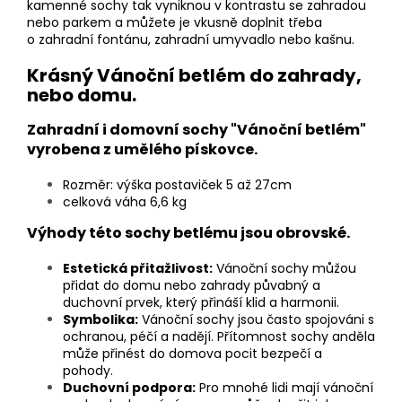
kamenné sochy tak vyniknou v kontrastu se zahradou
nebo parkem a můžete je vkusně doplnit třeba
o zahradní fontánu, zahradní umyvadlo nebo kašnu.
Krásný Vánoční betlém do zahrady,
nebo domu.
Zahradní i domovní sochy "Vánoční betlém"
vyrobena z umělého pískovce.
Rozměr: výška postaviček 5 až 27cm
celková váha 6,6 kg
Výhody této sochy betlému jsou obrovské.
Estetická přitažlivost:
Vánoční sochy můžou
přidat do domu nebo zahrady půvabný a
duchovní prvek, který přináší klid a harmonii.
Symbolika:
Vánoční sochy jsou často spojováni s
ochranou, péčí a nadějí. Přítomnost sochy anděla
může přinést do domova pocit bezpečí a
pohody.
Duchovní podpora:
Pro mnohé lidi mají vánoční