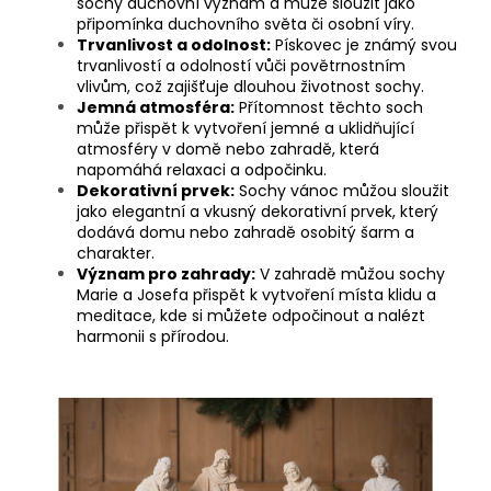
sochy duchovní význam a může sloužit jako
připomínka duchovního světa či osobní víry.
Trvanlivost a odolnost:
Pískovec je známý svou
trvanlivostí a odolností vůči povětrnostním
vlivům, což zajišťuje dlouhou životnost sochy.
Jemná atmosféra:
Přítomnost těchto soch
může přispět k vytvoření jemné a uklidňující
atmosféry v domě nebo zahradě, která
napomáhá relaxaci a odpočinku.
Dekorativní prvek:
Sochy vánoc můžou sloužit
jako elegantní a vkusný dekorativní prvek, který
dodává domu nebo zahradě osobitý šarm a
charakter.
Význam pro zahrady:
V zahradě můžou sochy
Marie a Josefa přispět k vytvoření místa klidu a
meditace, kde si můžete odpočinout a nalézt
harmonii s přírodou.