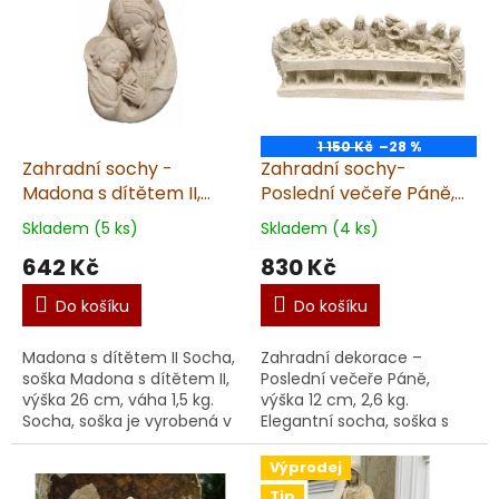
dekorace, socha
Vánočního ...
1 150 Kč
–28 %
Zahradní sochy -
Zahradní sochy-
Madona s dítětem II,
Poslední večeře Páně,
výška 26 cm, 1,5 kg,
výška 12 cm, 2,6 kg,
Skladem (5 ks)
Skladem (4 ks)
pískovec
pískovec
642 Kč
830 Kč
Do košíku
Do košíku
Madona s dítětem II Socha,
Zahradní dekorace –
soška Madona s dítětem II,
Poslední večeře Páně,
výška 26 cm, váha 1,5 kg.
výška 12 cm, 2,6 kg.
Socha, soška je vyrobená v
Elegantní socha, soška s
ČR z kvalitního umělého
motivem Poslední večeře
pískovce. Ručně
Páně se stane výrazným
Výprodej
zpracovaná socha,...
prvkem vaší zahrady,
Tip