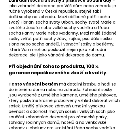
Zahradní socha a sochy z pískovce do zahrady
-
jako zahradní dekorace pro Váš dům nebo zahradu je
ručně vyrobená v České republice, stejně tak i
další sochy na zahradu. Mezi oblíbené patří socha
svatý Florian, socha svatý Urban, sochy svaté Marie a
svatého Josefa nebo velké sochy vodníka a třeba
socha Panny Marie nebo Madonny. Mezi malé žádané
sošky zvířat patří sochy žáby, zajíce, psa dále soška
slona nebo socha andělů, i vánoční sošky a betlémy,
které Vám mohou posloužit nejen jako zahradní
dekorace, ale i jako vánoční dekorace do domu.
Při objednání tohoto produktu, 100%
garance nepoškozeného zboží a kvality.
Tento vánoční betlém
má detailní kresbu a hodí se
do interiéru domu nebo na zahradu. Zahradní sošky
jsou vyrobené z umělého kamene, umělého pískovce,
který poskytne krásně probarvený vzhled dekorativních
sošek. Umělý pískovec zároveň umožní vysokou
pevnost a odolnost malých sošek i velkých soch jako
součást zahradních dekorací pro zámecké parky,
zahrady rodinných domů, hotelů a na venkovské
zahrady u chalupy pro umístění třeba sochy vodníka