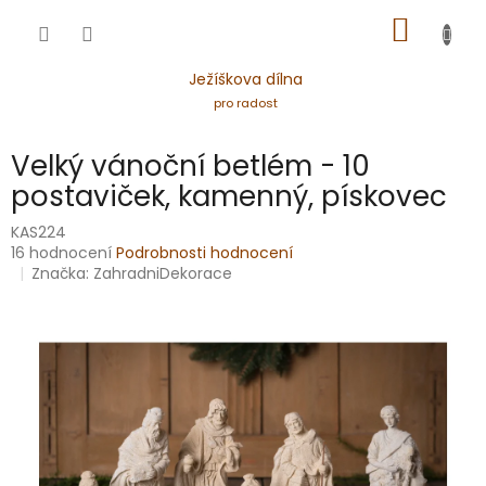
Přejít
NÁKUP
na
obsah
KOŠÍK
Ježíškova dílna
pro radost
Velký vánoční betlém - 10
postaviček, kamenný, pískovec
KAS224
Průměrné
16 hodnocení
Podrobnosti hodnocení
hodnocení
Značka:
ZahradniDekorace
produktu
je
5,0
z
5
hvězdiček.