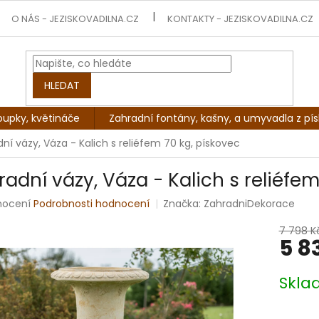
O NÁS - JEZISKOVADILNA.CZ
KONTAKTY - JEZISKOVADILNA.CZ
HLEDAT
oupky, květináče
Zahradní fontány, kašny, a umyvadla z pí
ní vázy, Váza - Kalich s reliéfem 70 kg, pískovec
radní vázy, Váza - Kalich s reliéfem
rné
nocení
Podrobnosti hodnocení
Značka:
ZahradniDekorace
ení
tu
7 798 K
5 8
Měrná
Skl
cena:
ek.