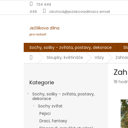
Přejít
734 449
na
449
obchod@jeziskovadilnacz.email
obsah
Ježíškova dílna
pro radost
Sochy, sošky - zvířata, postavy, dekorace
Sl
Domů
Sloupky, květináče
Vázy
Zahrad
P
Zah
o
Přeskočit
s
Průmě
Kategorie
18 hod
kategorie
t
hodnoc
r
produk
Sochy, sošky - zvířata, postavy,
a
je
dekorace
n
4,9
Sochy zvířat
z
n
Pejsci
5
í
hvězdič
Draci, fantasy
p