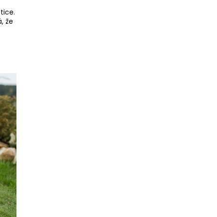
tice.
, že