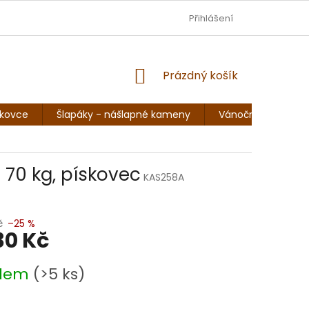
DOPRAVA - JEZISKOVADILNA.CZ
Přihlášení
OBCHODNÍ PODMÍNKY
NÁKUPNÍ
Prázdný košík
KOŠÍK
skovce
Šlapáky - nášlapné kameny
Vánoční sochy, so
 70 kg, pískovec
KAS258A
č
–25 %
30 Kč
adem
(>5 ks)