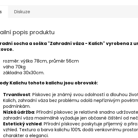
s
Diskuze
ailní popis produktu
radní socha a soška "Zahradní váza - Kalich" vyrobena z 
kovce.
rozměr: výška 78cm, průměr 56cm
váha 70kg
základna 30x30cm.
ody Kalichu tohoto kalichu jsou obrovské:
Trvanlivost
: Pískovec je známý svou odolností a dlouhou život
Kalich, zahradní váza bez problému odolá nepříznivým povětr
podmínkám.
Nízká údržba
: Přírodní pískovec je relativně snadno udržovate
zahradní váza maximálně vyžaduje jen občasné čištění od neči
Estetický vzhled
: Přírodní pískovec poskytuje příjemný a přir
vzhled. Textura a barva kalichu 100% dodá venkovnímu prosto
charakter a eleganci.