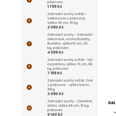
pískovec
1 799 Kč
Zahradní sochy zvířat -
Velká sova z pískovce,
výška 38 cm, 10 kg
2 090 Kč
Zahradní sochy - Zahradní
dekorace, socha Buddhy,
Buddha, výška 61 cm, 30
kg, pískovec
4 599 Kč
Zahradní sochy zvířat - Výr
na pařezu, výška 70 cm, 69
kg, pískovec
7 199 Kč
Zahradní sochy zvířat, Orel
z pískovce - výška 54cm,
15kg
2 090 Kč
Zahradní sochy - Zasněná
DAL
dívka, výška 66 cm, 15 kg,
pískovec
5 140 Kč