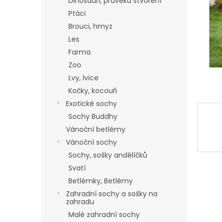
a
Dinosauři, pravěká stvoření
n
Ptáci
e
Brouci, hmyz
l
Les
Farma
Zoo
Lvy, lvice
Kočky, kocouři
Exotické sochy
Sochy Buddhy
Vánoční betlémy
Vánoční sochy
Sochy, sošky andělíčků
Svatí
Betlémky, Betlémy
Zahradní sochy a sošky na
zahradu
Malé zahradní sochy