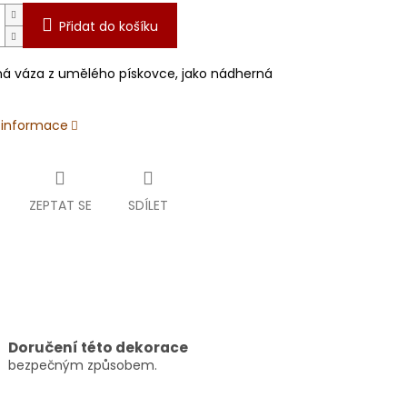
Přidat do košíku
 váza z umělého pískovce, jako nádherná
í informace
ZEPTAT SE
SDÍLET
Doručení této dekorace
bezpečným způsobem.