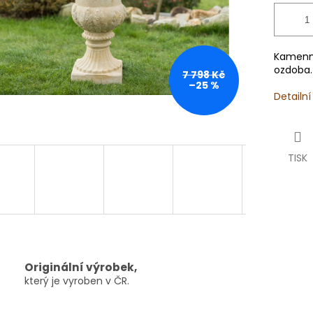
Kamenná
ozdoba.
7 798 Kč
–25 %
Detailn
TISK
Originální výrobek,
který je vyroben v ČR.