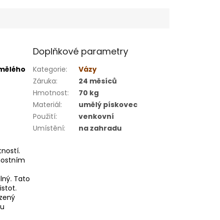
Doplňkové parametry
umělého
Kategorie
:
Vázy
Záruka
:
24 měsíců
Hmotnost
:
70 kg
Materiál
:
umělý pískovec
Použití
:
venkovní
Umístění
:
na zahradu
ností.
nostním
lný. Tato
stot.
ozený
ru