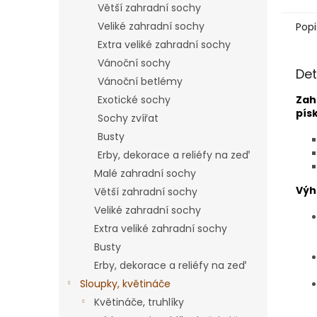
Větší zahradní sochy
Veliké zahradní sochy
Popi
Extra veliké zahradní sochy
Vánoční sochy
Det
Vánoční betlémy
Zah
Exotické sochy
pís
Sochy zvířat
Busty
Erby, dekorace a reliéfy na zeď
Malé zahradní sochy
Výh
Větší zahradní sochy
Veliké zahradní sochy
Extra veliké zahradní sochy
Busty
Erby, dekorace a reliéfy na zeď
Sloupky, květináče
Květináče, truhlíky