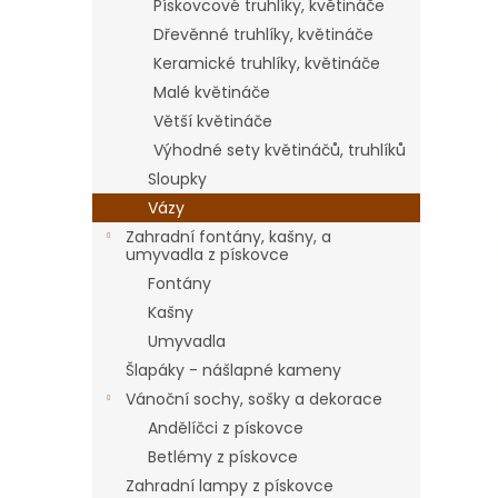
Pískovcové truhlíky, květináče
Dřevěnné truhlíky, květináče
Keramické truhlíky, květináče
Malé květináče
Větší květináče
Výhodné sety květináčů, truhlíků
Sloupky
Vázy
Zahradní fontány, kašny, a
umyvadla z pískovce
Fontány
Kašny
Umyvadla
Šlapáky - nášlapné kameny
Vánoční sochy, sošky a dekorace
Andělíčci z pískovce
Betlémy z pískovce
Zahradní lampy z pískovce