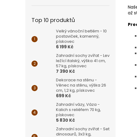
Naše
až s
Top 10 produktů
Pre
Velký vánoční betlém - 10
postaviček, kamenný,
pískovec
6 199 Kč
Zahradní sochy zvířat - Lev
ležící italský, výška 41 cm,
57 kg, pískovec
7 390 Kč
Dekorace na stěnu -
Věnec na stěnu, výška 26
cm, 1,2 kg, pískovec
699 Kč
Zahradní vázy, Váza -
Kalich s reliéfem 70 kg,
pískovec
5 830 Kč
Zahradní sochy zvířat - Set
dinosaurů, 3x3 kg,