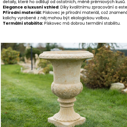
detaily, které ho odlišují od ostatních, méně prémiových kusů.
Elegance a luxusní vzhled
: Díky kvalitnímu zpracování a este
Přírodní materiál:
Pískovec je přírodní materiál, což znamená
kalichy vyrobené z něj mohou být ekologickou volbou.
Termální stabilita:
Pískovec má dobrou termální stabilitu.