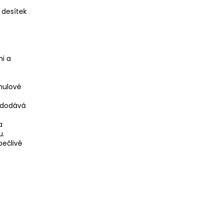
 desítek
mi a
 nulové
ý dodává
a
u.
pečlivě