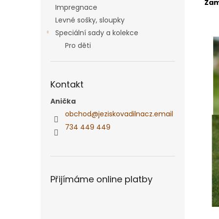
Zam
Impregnace
Levné sošky, sloupky
Speciální sady a kolekce
Pro děti
Kontakt
Anička
obchod
@
jeziskovadilnacz.email
734 449 449
Přijímáme online platby