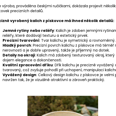
 výroba, prováděna českými ručičkami, dokázala projevit několik
tovek precizních detailů.
cizně vyrobený kalich z pískovce má ihned několik detailů:
Jemné rytiny
nebo reliéfy
: Kalich je zdoben jemnými rytina
reliéfy, které dodávají texturu a estetický prvek.
Precizní tvarování
: Tvar kalichu je symetrický a rovnoměrný.
Hladký povrch
: Precizní povrch kalichu z pískovce má téměř
nerovnosti a je dobře upravený, takže je příjemný na dotek.
Detaily na okraji
: Kalich má zdobený texturovaný okraj, kter
dojem elegance a dokončenosti.
Kvalitní zpracování dříku
: Dřík kalichu je precizně vyvážený 
tvarovaný, což zvyšuje pohodlí při uchopení, manipulaci kalich
Vyvážený design
: Celkový design kalichu z pískovce je velmi 
navržen tak, že je vizuálně atraktivní a zároveň praktický.