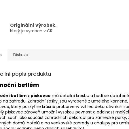
Originální výrobek,
který je vyroben v ČR.
s
Diskuze
ailní popis produktu
noční betlém
oční betlém z pískovce
má detailní kresbu a hodí se do inter
o na zahradu. Zahradní sošky jsou vyrobené z umělého kamene
ovce, který poskytne krásně probarvený vzhled dekorativních so
lý pískovec zároveň umožní vysokou pevnost a odolnost malých
ých soch jako součást zahradních dekorací pro zámecké parky,
nných domů, hotelů a na venkovské zahrady u chalupy pro umís
a sochy vodníka nebo dalších sošek zvířat.