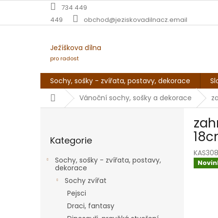
Přejít
734 449
na
449
obchod@jeziskovadilnacz.email
obsah
Ježíškova dílna
pro radost
Sochy, sošky - zvířata, postavy, dekorace
Sl
Domů
Vánoční sochy, sošky a dekorace
z
P
zah
o
Přeskočit
s
18
Kategorie
kategorie
t
KAS30
r
Sochy, sošky - zvířata, postavy,
Novin
a
dekorace
n
Sochy zvířat
n
Pejsci
í
Draci, fantasy
p