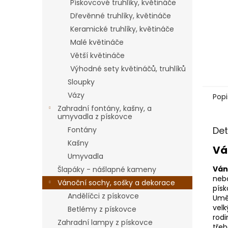
Pískovcové truhlíky, květináče
Dřevěnné truhlíky, květináče
Keramické truhlíky, květináče
Malé květináče
Větší květináče
Výhodné sety květináčů, truhlíků
Sloupky
Vázy
Popi
Zahradní fontány, kašny, a
umyvadla z pískovce
Det
Fontány
Kašny
Vá
Umyvadla
Ván
Šlapáky - nášlapné kameny
neb
Vánoční sochy, sošky a dekorace
písk
Andělíčci z pískovce
Umě
velk
Betlémy z pískovce
rodi
Zahradní lampy z pískovce
třeb