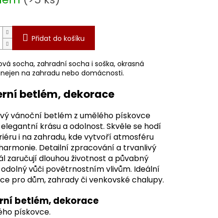
Přidat do košíku
ová socha, zahradní socha i soška, okrasná
a nejen na zahradu nebo domácnosti.
rní betlém, dekorace
vý vánoční betlém z umělého pískovce
 elegantní krásu a odolnost. Skvěle se hodí
riéru i na zahradu, kde vytvoří atmosféru
 harmonie. Detailní zpracování a trvanlivý
l zaručují dlouhou životnost a půvabný
 odolný vůči povětrnostním vlivům. Ideální
ce pro dům, zahrady či venkovské chalupy.
ní betlém, dekorace
ého pískovce.