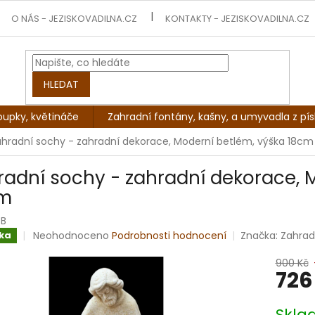
O NÁS - JEZISKOVADILNA.CZ
KONTAKTY - JEZISKOVADILNA.CZ
HLEDAT
oupky, květináče
Zahradní fontány, kašny, a umyvadla z pí
ahradní sochy - zahradní dekorace, Moderní betlém, výška 18cm
radní sochy - zahradní dekorace, 
cm
8B
Průměrné
Neohodnoceno
Podrobnosti hodnocení
Značka:
Zahrad
ka
hodnocení
produktu
900 Kč
726
je
0,0
z
Měrná
Skl
5