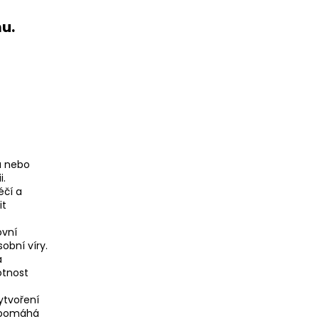
u.
u nebo
i.
éčí a
it
ovní
obní víry.
a
otnost
ytvoření
napomáhá