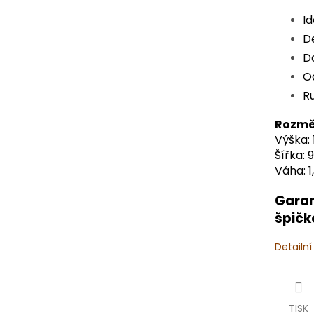
Id
De
D
Od
R
Rozmě
Výška:
Šířka: 
Váha: 1,
Garan
špičk
Detailn
TISK