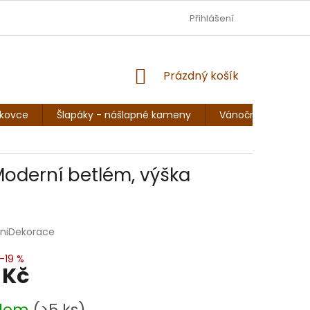
DOPRAVA - JEZISKOVADILNA.CZ
Přihlášení
OBCHODNÍ PODMÍNKY
NÁKUPNÍ
Prázdný košík
KOŠÍK
skovce
Šlapáky - nášlapné kameny
Vánoční sochy, so
Moderní betlém, výška
niDekorace
–19 %
 Kč
adem
(>5 ks)