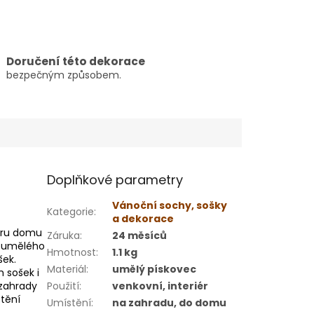
Doručení této dekorace
bezpečným způsobem.
Doplňkové parametry
Vánoční sochy, sošky
Kategorie
:
a dekorace
iéru domu
Záruka
:
24 měsíců
, umělého
Hmotnost
:
1.1 kg
šek.
Materiál
:
umělý pískovec
 sošek i
 zahrady
Použití
:
venkovní, interiér
tění
Umístění
:
na zahradu, do domu