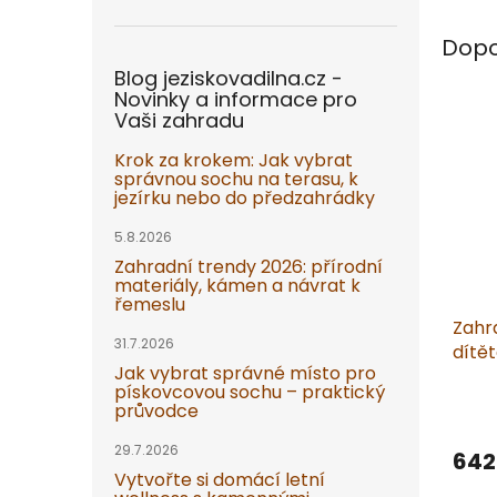
Dopo
Blog jeziskovadilna.cz -
Novinky a informace pro
Vaši zahradu
Krok za krokem: Jak vybrat
správnou sochu na terasu, k
jezírku nebo do předzahrádky
5.8.2026
Zahradní trendy 2026: přírodní
materiály, kámen a návrat k
řemeslu
Zahr
31.7.2026
dítět
Jak vybrat správné místo pro
písk
pískovcovou sochu – praktický
průvodce
29.7.2026
642
Vytvořte si domácí letní