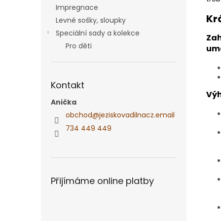
Impregnace
Kr
Levné sošky, sloupky
Speciální sady a kolekce
Zah
Pro děti
umě
Kontakt
Výh
Anička
obchod
@
jeziskovadilnacz.email
734 449 449
Přijímáme online platby