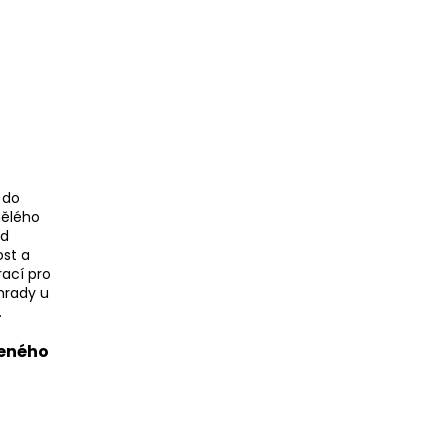
 do
mělého
ed
ost a
rací pro
hrady u
.
zeného