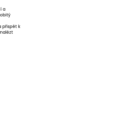
í a
obitý
 přispět k
nalézt