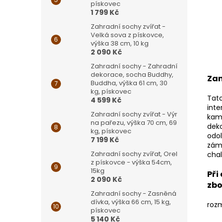
pískovec
1 799 Kč
Zahradní sochy zvířat -
Velká sova z pískovce,
výška 38 cm, 10 kg
2 090 Kč
Zahradní sochy - Zahradní
dekorace, socha Buddhy,
Zam
Buddha, výška 61 cm, 30
kg, pískovec
Tato
4 599 Kč
inte
Zahradní sochy zvířat - Výr
kame
na pařezu, výška 70 cm, 69
deko
kg, pískovec
odol
7 199 Kč
zám
Zahradní sochy zvířat, Orel
chal
z pískovce - výška 54cm,
15kg
Při
2 090 Kč
zbo
Zahradní sochy - Zasněná
dívka, výška 66 cm, 15 kg,
rozm
pískovec
5 140 Kč