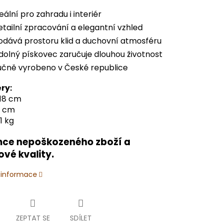
eální pro zahradu i interiér
tailní zpracování a elegantní vzhled
odává prostoru klid a duchovní atmosféru
olný pískovec zaručuje dlouhou životnost
učně vyrobeno v České republice
ry:
 18 cm
9 cm
1 kg
ce nepoškozeného zboží a
ové kvality.
í informace
ZEPTAT SE
SDÍLET