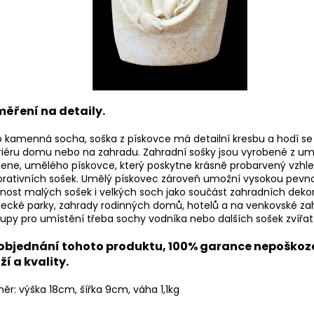
ěření na detaily.
 kamenná socha, soška z pískovce má detailní kresbu a hodí se
riéru domu nebo na zahradu. Zahradní sošky jsou vyrobené z u
ne, umělého pískovce, který poskytne krásně probarvený vzhl
rativních sošek. Umělý pískovec zároveň umožní vysokou pevn
nost malých sošek i velkých soch jako součást zahradních deko
ecké parky, zahrady rodinných domů, hotelů a na venkovské za
upy pro umístění třeba sochy vodníka nebo dalších sošek zvířat
 objednání tohoto produktu, 100% garance nepoško
ží a kvality.
ěr: výška 18cm, šířka 9cm, váha 1,1kg