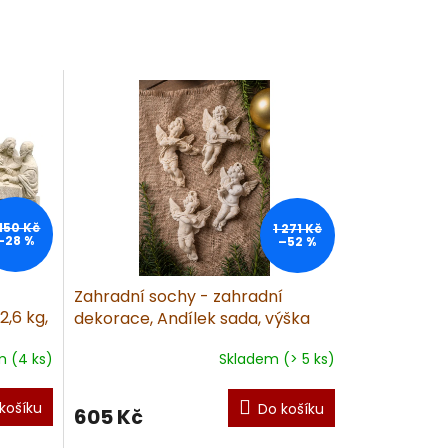
 150 Kč
1 271 Kč
–28 %
–52 %
Zahradní sochy - zahradní
2,6 kg,
dekorace, Andílek sada, výška
15cm
 (4 ks)
Skladem (> 5 ks)
košíku
Do košíku
605 Kč