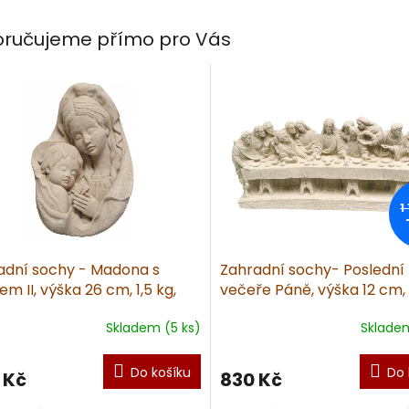
ručujeme přímo pro Vás
1
adní sochy - Madona s
Zahradní sochy- Poslední
em II, výška 26 cm, 1,5 kg,
večeře Páně, výška 12 cm, 
ovec
pískovec
Skladem (5 ks)
Skladem
Do košíku
Do 
 Kč
830 Kč