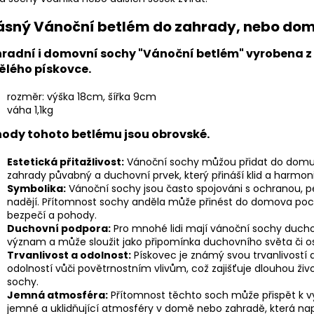
ásný Vánoční betlém do zahrady, nebo dom
radní i domovní sochy "Vánoční betlém" vyrobena z
lého pískovce.
rozměr: výška 18cm, šířka 9cm
váha 1,1kg
ody tohoto betlému jsou obrovské.
Estetická přitažlivost:
Vánoční sochy můžou přidat do dom
zahrady půvabný a duchovní prvek, který přináší klid a harmoni
Symbolika:
Vánoční sochy jsou často spojováni s ochranou, p
nadějí. Přítomnost sochy anděla může přinést do domova poc
bezpečí a pohody.
Duchovní podpora:
Pro mnohé lidi mají vánoční sochy duch
význam a může sloužit jako připomínka duchovního světa či os
Trvanlivost a odolnost:
Pískovec je známý svou trvanlivostí 
odolností vůči povětrnostním vlivům, což zajišťuje dlouhou živ
sochy.
Jemná atmosféra:
Přítomnost těchto soch může přispět k v
jemné a uklidňující atmosféry v domě nebo zahradě, která 