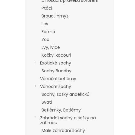
a
Dinosauři, pravěká stvoření
n
Ptáci
e
Brouci, hmyz
l
Les
Farma
Zoo
Lvy, lvice
Kočky, kocouři
Exotické sochy
Sochy Buddhy
Vánoční betlémy
Vánoční sochy
Sochy, sošky andělíčků
Svatí
Betlémky, Betlémy
Zahradní sochy a sošky na
zahradu
Malé zahradní sochy