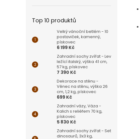
Top 10 produktů
Velký vánoční betlém - 10
postaviček, kamenný,
pískovec
6 199 Kč
Zahradní sochy zvířat - Lev
ležící italský, výška 41 cm,
57 kg, pískovec
7 390 Kč
Dekorace na stěnu -
Věnec na stěnu, výška 26
cm, 1,2 kg, pískovec
699 Kč
Zahradní vázy, Váza -
Kalich s reliéfem 70 kg,
pískovec
5 830 Kč
Zahradní sochy zvířat - Set
dinosaurů, 3x3 kg,