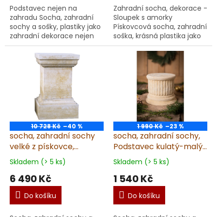
Podstavec nejen na
Zahradní socha, dekorace -
zahradu Socha, zahradní
Sloupek s amorky
sochy a sošky, plastiky jako
Pískovcová socha, zahradní
zahradní dekorace nejen
soška, krásná plastika jako
na zahradu.
zahradní dekorace na
zahradu i do
domova. Rozměry této
sochy, sošk...
10 728 Kč
–40 %
1 990 Kč
–23 %
socha, zahradní sochy
socha, zahradní sochy,
velké z pískovce,
Podstavec kulatý-malý
Podstavec hranatý 101
13kg T
Skladem (> 5 ks)
Skladem (> 5 ks)
kg T
6 490 Kč
1 540 Kč
Do košíku
Do košíku