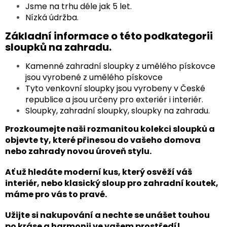
Jsme na trhu déle jak 5 let.
Nízká údržba.
Základní informace o této podkategorii
sloupků na zahradu.
Kamenné zahradní sloupky z umělého pískovce
jsou vyrobené z umělého pískovce
Tyto venkovní sloupky jsou vyrobeny v České
republice a jsou určeny pro exteriér i interiér.
Sloupky, zahradní sloupky, sloupky na zahradu.
Prozkoumejte naši rozmanitou kolekci sloupků a
objevte ty, které přinesou do vašeho domova
nebo zahrady novou úroveň stylu.
Ať už hledáte moderní kus, který osvěží váš
interiér, nebo klasický sloup pro zahradní koutek,
máme pro vás to pravé.
Užijte si nakupování a nechte se unášet touhou
po kráse a harmonii ve vašem prostředí!