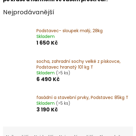
Nejprodávanější
Podstavec- sloupek malý, 28kg
Skladem
1 650 Kč
socha, zahradní sochy velké z pískovce,
Podstavec hranatý 101 kg T
Skladem
(>5 ks)
6 490 Kč
fasádní a stavební prvky, Podstavec 85kg T
Skladem
(>5 ks)
3 190 Kč
Ř