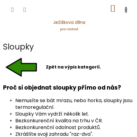
Přejít
NÁKUP
na
obsah
KOŠÍK
Ježíškova dílna
pro radost
Sloupky
Zpět na výpis kategorií.
Proč si objednat sloupky přímo od nás?
Nemusíte se bát mrazu, nebo horka, sloupky jsou
termoregulační.
Sloupky Vám vydrží několik let.
Bezkonkurenční kvalita na trhu v ČR.
Bezkonkurenční odolnost produktů.
Zkrášlíte svoji zahradu "raz-dva".