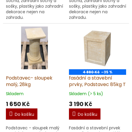
Socha, zahradní sochy a
Socha, zahradní sochy a
sošky, plastiky jako zahradní
sošky, plastiky jako zahradní
dekorace nejen na
dekorace nejen na
zahradu.
zahradu.
4 880 Kč
–35 %
Podstavec- sloupek
fasádní a stavební
malý, 28kg
prvky, Podstavec 85kg T
Skladem
Skladem (> 5 ks)
1 650 Kč
3 190 Kč
Do košíku
Do košíku
Podstavec - sloupek malý
Fasádní a stavební prvek