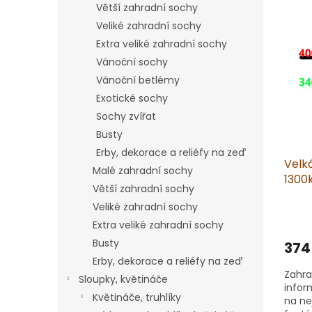
Větší zahradní sochy
V
n
Veliké zahradní sochy
ý
í
p
p
Extra veliké zahradní sochy
i
r
Vánoční sochy
s
o
Vánoční betlémy
p
d
Exotické sochy
r
u
Sochy zvířat
o
k
d
t
Busty
u
ů
Erby, dekorace a reliéfy na zeď
Velká
k
Malé zahradní sochy
1300k
t
Větší zahradní sochy
ů
Veliké zahradní sochy
Extra veliké zahradní sochy
Busty
374
Erby, dekorace a reliéfy na zeď
Zahra
Sloupky, květináče
infor
Květináče, truhlíky
na ne