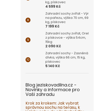
kg, pískovec
4 599 Kč
Zahradní sochy zvířat - Výr
na pařezu, výška 70 cm, 69
kg, pískovec
7 199 Kč
Zahradní sochy zvířat, Orel
z pískovce - výška 54cm,
15kg
2 090 Kč
Zahradní sochy - Zasněná
dívka, výška 66 cm, 15 kg,
pískovec
5 140 Kč
Blog jeziskovadilna.cz -
Novinky a informace pro
Vaši zahradu
Krok za krokem: Jak vybrat
správnou sochu na terasu, k