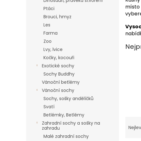
a
Dinosauři, pravěká stvoření
místo 
n
Ptáci
vyber
e
Brouci, hmyz
l
Les
Vysoc
Farma
nabídk
Zoo
Nejp
Lvy, lvice
Kočky, kocouři
Exotické sochy
Sochy Buddhy
Vánoční betlémy
Vánoční sochy
Sochy, sošky andělíčků
Svatí
Betlémky, Betlémy
Ř
Zahradní sochy a sošky na
a
Nejlev
zahradu
z
Malé zahradní sochy
e