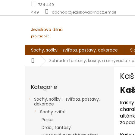
Přejít
734 449
na
449
obchod@jeziskovadilnacz.email
obsah
Ježíškova dílna
pro radost
Sochy, sošky - zvířata, postavy, dekorace
Sl
Domů
Zahradní fontány, kašny, a umyvadla z p
P
Kaš
o
Přeskočit
s
Kategorie
kategorie
Kaš
t
r
Sochy, sošky - zvířata, postavy,
a
Kašny
dekorace
n
charak
Sochy zvířat
n
altánk
Pejsci
í
zapad
Draci, fantasy
p
Kašny j