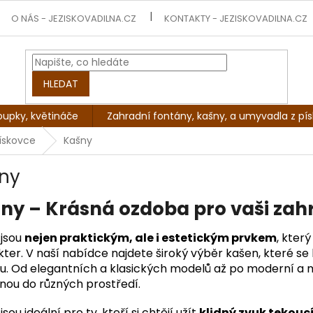
O NÁS - JEZISKOVADILNA.CZ
KONTAKTY - JEZISKOVADILNA.CZ
HLEDAT
oupky, květináče
Zahradní fontány, kašny, a umyvadla z pí
ískovce
Kašny
ny
ny – Krásná ozdoba pro vaši zah
 jsou
nejen praktickým, ale i estetickým prvkem
, kter
ter. V naší nabídce najdete široký výběr kašen, které se h
u. Od elegantních a klasických modelů až po moderní a m
nou do různých prostředí.
sou ideální pro ty, kteří si chtějí užít
klidný zvuk tekouc