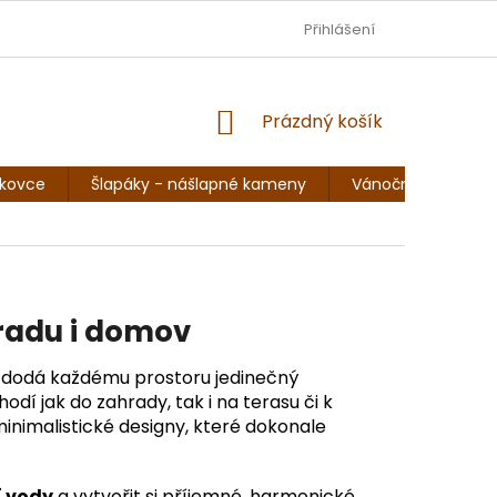
DOPRAVA - JEZISKOVADILNA.CZ
Přihlášení
OBCHODNÍ PODMÍNKY
NÁKUPNÍ
Prázdný košík
KOŠÍK
skovce
Šlapáky - nášlapné kameny
Vánoční sochy, so
radu i domov
ý dodá každému prostoru jedinečný
odí jak do zahrady, tak i na terasu či k
inimalistické designy, které dokonale
í vody
a vytvořit si příjemné, harmonické