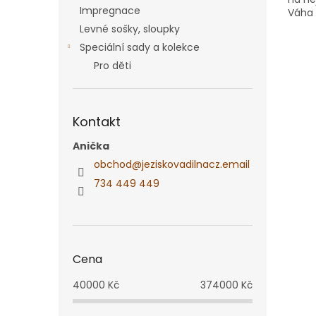
Impregnace
Váha 
slouž
Levné sošky, sloupky
Speciální sady a kolekce
Pro děti
Kontakt
Anička
obchod
@
jeziskovadilnacz.email
734 449 449
Cena
40000
Kč
374000
Kč