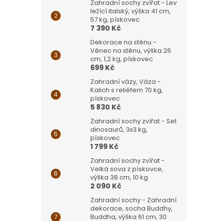
Zahradní sochy zvířat - Lev
ležící italský, výška 41 cm,
57 kg, pískovec
7 390 Kč
Dekorace na stěnu -
Věnec na stěnu, výška 26
cm, 1,2 kg, pískovec
699 Kč
Zahradní vázy, Váza -
Kalich s reliéfem 70 kg,
pískovec
5 830 Kč
Zahradní sochy zvířat - Set
dinosaurů, 3x3 kg,
pískovec
1 799 Kč
Zahradní sochy zvířat -
Velká sova z pískovce,
výška 38 cm, 10 kg
2 090 Kč
Zahradní sochy - Zahradní
dekorace, socha Buddhy,
Buddha, výška 61 cm, 30