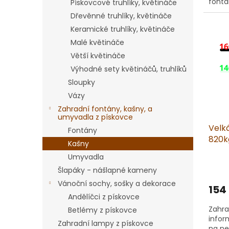
fontá
Pískovcové truhlíky, květináče
Šířka
Dřevěnné truhlíky, květináče
Keramické truhlíky, květináče
Malé květináče
Větší květináče
Výhodné sety květináčů, truhlíků
Sloupky
Vázy
Zahradní fontány, kašny, a
umyvadla z pískovce
Velká
Fontány
820kg
Kašny
cm S
Umyvadla
10. 2
Šlapáky - nášlapné kameny
Vánoční sochy, sošky a dekorace
154
Andělíčci z pískovce
Zahra
Betlémy z pískovce
infor
Zahradní lampy z pískovce
na ne