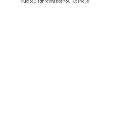
kulatou zahradní kašnou. Kašna je
vyrobena v ČR z kvalitního um...