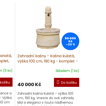
50 000
Kč
–20 %
ranatá,
Zahradní kašny - Kašna kulatá,
plet,
výška 100 cm, 190 kg - komplet -
pískovec
m (5 ks)
Skladem (1 ks)
košíku
Do košíku
40 000 Kč
gance a
Zahradní kašna kulatá – výška 100
: Výška:
cm, 190 kg. Vneste do své zahrady
 60 cm
klid a eleganci s touto nádhernou