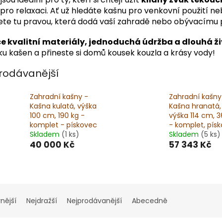
pro relaxaci. Ať už hledáte kašnu pro venkovní použití nebo
ete tu pravou, která dodá vaší zahradě nebo obývacímu 
e kvalitní materiály, jednoduchá údržba a dlouhá ž
u kašen a přineste si domů kousek kouzla a krásy vody!
rodávanější
Zahradní kašny -
Zahradní kašny
Kašna kulatá, výška
Kašna hranatá,
100 cm, 190 kg -
výška 114 cm, 3
komplet - pískovec
- komplet, pís
Skladem
(1 ks)
Skladem
(5 ks)
40 000 Kč
57 343 Kč
nější
Nejdražší
Nejprodávanější
Abecedně