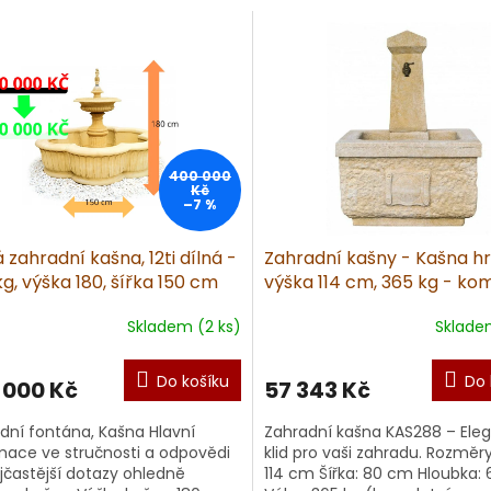
400 000
Kč
–7 %
 zahradní kašna, 12ti dílná -
Zahradní kašny - Kašna h
g, výška 180, šířka 150 cm
výška 114 cm, 365 kg - kom
pískovec
Skladem (2 ks)
Sklade
Do košíku
Do 
 000 Kč
57 343 Kč
dní fontána, Kašna Hlavní
Zahradní kašna KAS288 – Ele
mace ve stručnosti a odpovědi
klid pro vaši zahradu. Rozměry
jčastější dotazy ohledně
114 cm Šířka: 80 cm Hloubka: