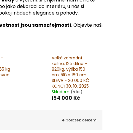
 jako dekoraci do interiéru, u nás si
pokoji nádech elegance a pohody.
ivotnost jsou samozřejmostí
. Objevte naši
 -
Velká zahradní
kašna, 12ti dílná -
65 kg
820kg, výška 150
kovec
cm, šířka 180 cm
SLEVA - 20 000 KČ
KONČÍ 30. 10. 2025
Skladem
(5 ks)
154 000 Kč
4
položek celkem