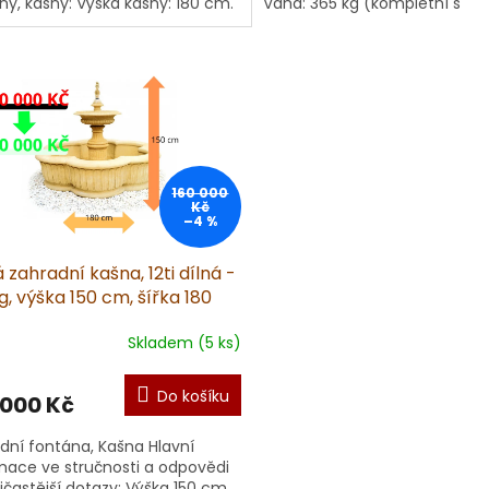
ny, kašny: Výška kašny: 180 cm.
Váha: 365 kg (kompletní s
 kašny: 150 cm. Váha kašny...
čerpadlem)
160 000
Kč
–4 %
 zahradní kašna, 12ti dílná -
, výška 150 cm, šířka 180
LEVA - 20 000 KČ KONČÍ 30.
Skladem (5 ks)
025
Do košíku
 000 Kč
dní fontána, Kašna Hlavní
mace ve stručnosti a odpovědi
jčastější dotazy: Výška 150 cm.