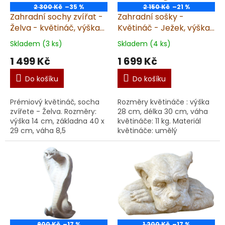
2 300 Kč
–35 %
2 150 Kč
–21 %
Zahradní sochy zvířat -
Zahradní sošky -
Želva - květináč, výška
Květináč - Ježek, výška
14 cm, 8,5 kg, pískovec
28 cm, 11 kg, pískovec
Skladem (3 ks)
Skladem (4 ks)
1 499 Kč
1 699 Kč
Do košíku
Do košíku
Prémiový květináč, socha
Rozměry květináče : výška
zvířete - Želva. Rozměry:
28 cm, délka 30 cm, váha
výška 14 cm, základna 40 x
květináče: 11 kg. Materiál
29 cm, váha 8,5
květináče: umělý
kg. Garantujeme dodání v
pískovec. Doporučujeme impr
nepoškozeném stavu.
Květináč je vyroben v ČR z
Materiál: umělý pískovec. ...
kvali...
900 Kč
–17 %
1 200 Kč
–17 %