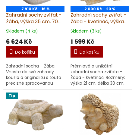
7 910 Kč
–16 %
2 000 Kč
–20 %
Zahradní sochy zvířat -
Zahradní sochy zvířat -
Žába, výška 35 cm, 70
Žába - květináč, výška
kg, pískovec
21 cm, 10 kg, pískovec
Skladem (4 ks)
Skladem (3 ks)
6 624 Kč
1 599 Kč
Do košíku
Do košíku
Zahradní socha – Žába.
Prémiová a unikátní
Vneste do své zahrady
zahradní socha zvířete -
kouzlo a originalitu s touto
Žába - květináč. Rozměry:
precizně zpracovanou
výška 21 cm, délka 30 cm,
sochou, soškou žáby z
váha 10 kg. Garantujeme
kvalitního umělého
dodání v
Tip
pískovce. Ručně vyráběná
nepoškozeném stavu.
soch...
Materiál: umělý...