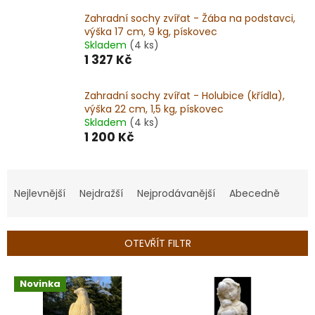
Zahradní sochy zvířat - Žába na podstavci,
výška 17 cm, 9 kg, pískovec
Skladem
(4 ks)
1 327 Kč
Zahradní sochy zvířat - Holubice (křídla),
výška 22 cm, 1,5 kg, pískovec
Skladem
(4 ks)
1 200 Kč
Ř
a
Nejlevnější
Nejdražší
Nejprodávanější
Abecedně
z
e
n
OTEVŘÍT FILTR
í
p
V
r
Novinka
ý
o
p