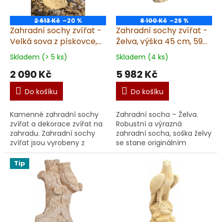
2 613 Kč
–20 %
8 100 Kč
–26 %
Zahradní sochy zvířat -
Zahradní sochy zvířat -
Velká sova z pískovce,
Želva, výška 45 cm, 59
výška 38 cm, 10 kg
kg, pískovec
Skladem (> 5 ks)
Skladem (4 ks)
2 090 Kč
5 982 Kč
Do košíku
Do košíku
Kamenné zahradní sochy
Zahradní socha – Želva.
zvířat a dekorace zvířat na
Robustní a výrazná
zahradu. Zahradní sochy
zahradní socha, soška želvy
zvířat jsou vyrobeny z
se stane originálním
umělého pískovce.
prvkem každé zahrady,
dvora či parku. Díky precizní
Tip
ruční výrobě z uměléh...