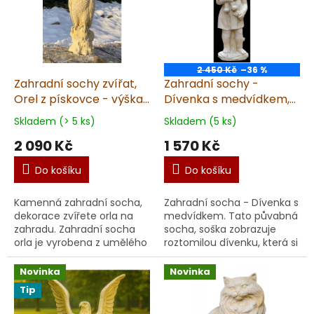
d
i
u
s
k
p
t
r
ů
o
2 450 Kč
–36 %
d
Zahradní sochy zvířat,
Zahradní sochy -
u
Orel z pískovce - výška
Dívenka s medvídkem,
k
54cm, 15kg
výška 42 cm, 6 kg,
Skladem (> 5 ks)
Skladem (5 ks)
t
pískovec
2 090 Kč
1 570 Kč
ů
Do košíku
Do košíku
Kamenná zahradní socha,
Zahradní socha - Dívenka s
dekorace zvířete orla na
medvídkem. Tato půvabná
zahradu. Zahradní socha
socha, soška zobrazuje
orla je vyrobena z umělého
roztomilou dívenku, která si
pískovce. Socha orla na
hraje se svým medvídkem,
zahradu – elegance a síla
a je ideální volbou pro vaši
Novinka
Novinka
ve vašem exteri...
zahradu ...
Tip