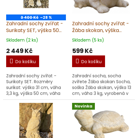
3 400 Kč
–28 %
Zahradní sochy zvířat -
Zahradní sochy zvířat -
Surikaty SET, výška 50
Žába skokan, výška
cm, 8 kg, pískovec
13cm, 3kg, pískovec
Skladem (2 ks)
Skladem (5 ks)
2 449 Kč
599 Kč
Do košíku
Do košíku
Zahradní sochy zvířat -
Zahradní socha, socha
Surikaty SET. Rozměry
zvířete Žába skokan Socha,
surikat: výška 31 cm, váha
soška Žába skokan, výška 13
3,3 kg, výška 50 cm, váha
cm, váha 3 kg, vyrobená v
4,5 kg Garantujeme dodání
ČR z kvalitního umělého
v nepoškozeném stavu.
pískovce. Ručně
Novinka
Materiál: umělý p...
zpracovaná s detailní...