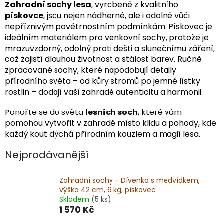
Zahradní sochy lesa
, vyrobené z kvalitního
pískovce
, jsou nejen nádherné, ale i odolné vůči
nepříznivým povětrnostním podmínkám. Pískovec je
ideálním materiálem pro venkovní sochy, protože je
mrazuvzdorný, odolný proti dešti a slunečnímu záření,
což zajistí dlouhou životnost a stálost barev. Ručně
zpracované sochy, které napodobují detaily
přírodního světa – od kůry stromů po jemné lístky
rostlin – dodají vaší zahradě autenticitu a harmonii.
Ponořte se do světa
lesních soch
, které vám
pomohou vytvořit v zahradě místo klidu a pohody, kde
každý kout dýchá přírodním kouzlem a magií lesa.
Nejprodávanější
Zahradní sochy - Dívenka s medvídkem,
výška 42 cm, 6 kg, pískovec
Skladem
(5 ks)
1 570 Kč