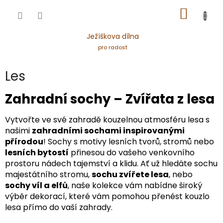
Přejít
NÁKUP
na
obsah
KOŠÍK
Ježíškova dílna
pro radost
Les
Zahradní sochy – Zvířata z lesa
Vytvořte ve své zahradě kouzelnou atmosféru lesa s
našimi
zahradními sochami inspirovanými
přírodou
! Sochy s motivy lesních tvorů, stromů nebo
lesních bytostí
přinesou do vašeho venkovního
prostoru nádech tajemství a klidu. Ať už hledáte sochu
majestátního stromu,
sochu zvířete lesa
, nebo
sochy víl a elfů
, naše kolekce vám nabídne široký
výběr dekorací, které vám pomohou přenést kouzlo
lesa přímo do vaší zahrady.