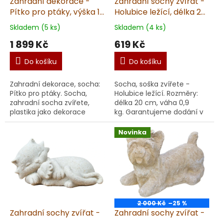
Zahradní dekorace -
Zahradní sochy zvířat -
Pítko pro ptáky, výška 12
Holubice ležící, délka 20
cm, 7,5 kg, pískovec
cm, 0,9 kg, pískovec
Skladem (5 ks)
Skladem (4 ks)
1 899 Kč
619 Kč
Do košíku
Do košíku
Zahradní dekorace, socha:
Socha, soška zvířete -
Pítko pro ptáky. Socha,
Holubice ležící. Rozměry:
zahradní socha zvířete,
délka 20 cm, váha 0,9
plastika jako dekorace
kg. Garantujeme dodání v
nejen na zahradu.
nepoškozeném stavu.
Vyrobená v ČR z
Materiál: umělý
Novinka
kvalitního umělého
pískovec. Doporučujeme impre
pískovce. Uni...
2 000 Kč
–25 %
Zahradní sochy zvířat -
Zahradní sochy zvířat -