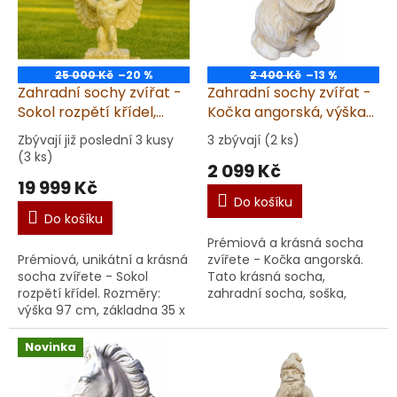
25 000 Kč
–20 %
2 400 Kč
–13 %
Zahradní sochy zvířat -
Zahradní sochy zvířat -
Sokol rozpětí křídel,
Kočka angorská, výška
výška 97 cm, 60 kg,
37 cm, 22 kg, pískovec
Zbývají již poslední 3 kusy
3 zbývají (2 ks)
pískovec
(3 ks)
2 099 Kč
19 999 Kč
Do košíku
Do košíku
Prémiová a krásná socha
Prémiová, unikátní a krásná
zvířete - Kočka angorská.
socha zvířete - Sokol
Tato krásná socha,
rozpětí křídel. Rozměry:
zahradní socha, soška,
výška 97 cm, základna 35 x
plastika, dekorace je
30 cm, rozpětí 92 cm, váha
určena ke krásně
60 kg. Garantujeme dodání
zdekorovanému
Novinka
v nepoškoz...
prostoru, do kterého...