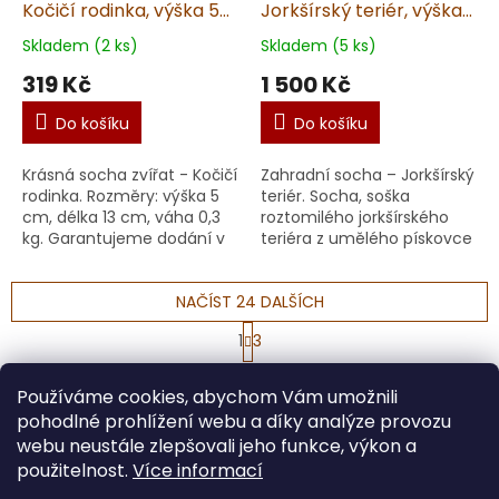
Kočičí rodinka, výška 5
Jorkšírský teriér, výška
cm, 0,3 kg, pískovec
25 cm, 10 kg, pískovec
Skladem (2 ks)
Skladem (5 ks)
319 Kč
1 500 Kč
Do košíku
Do košíku
Krásná socha zvířat - Kočičí
Zahradní socha – Jorkšírský
rodinka. Rozměry: výška 5
teriér. Socha, soška
cm, délka 13 cm, váha 0,3
roztomilého jorkšírského
kg. Garantujeme dodání v
teriéra z umělého pískovce
nepoškozeném stavu.
je ideální dekorací pro
Materiál: umělý
každou zahradu nebo
pískovec. Doporučujeme ...
NAČÍST 24 DALŠÍCH
vchod do domu. Socha...
S
1
3
t
O
r
58
položek celkem
v
á
Používáme cookies, abychom Vám umožnili
l
NAHORU
n
pohodlné prohlížení webu a díky analýze provozu
á
k
o
d
webu neustále zlepšovali jeho funkce, výkon a
v
Z
a
použitelnost.
Více informací
á
c
á