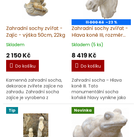
11 000 Kč
–23 %
Zahradní sochy zvířat -
Zahradní sochy zvířat -
Zajíc - výška 50cm, 22kg
Hlava koně III, rozměr
30x50 cm, 38 kg,
Skladem
Skladem (5 ks)
pískovec
2 150 Kč
8 419 Kč
Do košíku
Do košíku
Kamenná zahradní socha,
Zahradní socha – Hlava
dekorace zvířete zajíce na
koně III. Tato
zahradu. Zahradní socha
monumentální socha
zajíce je vyrobena z
koňské hlavy vynikne jako
umělého pískovce.
výrazný umělecký prvek
každé zahrady, vstupu
Tip
Novinka
nebo terasy. Socha je
vyrobena z odol...