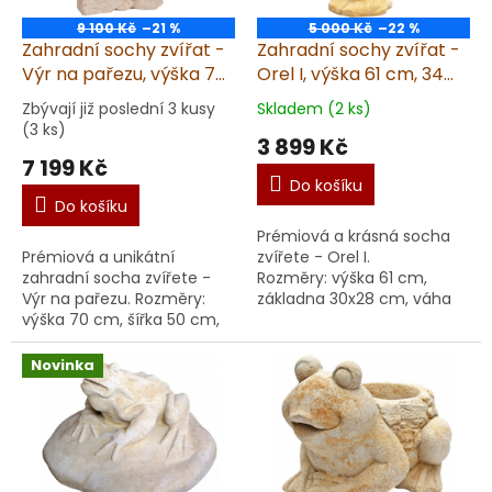
9 100 Kč
–21 %
5 000 Kč
–22 %
Zahradní sochy zvířat -
Zahradní sochy zvířat -
Výr na pařezu, výška 70
Orel I, výška 61 cm, 34
cm, 69 kg, pískovec
kg, pískovec
Zbývají již poslední 3 kusy
Skladem (2 ks)
(3 ks)
3 899 Kč
7 199 Kč
Do košíku
Do košíku
Prémiová a krásná socha
Prémiová a unikátní
zvířete - Orel I.
zahradní socha zvířete -
Rozměry: výška 61 cm,
Výr na pařezu. Rozměry:
základna 30x28 cm, váha
výška 70 cm, šířka 50 cm,
34 kg. Garantujeme dodání
váha 69 kg. Garantujeme
v nepoškozeném stavu.
dodání v
Materiál: umělý
Novinka
nepoškozeném stavu.
pískovec. Dop...
Materiál: umělý p...