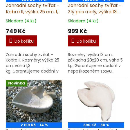
Zahradní sochy zvířat -
Zahradní sochy zvířat -
Kobra II, výška 25 cm, 1,3
Zlý pes malý, výška 13
kg, pískovec
cm, 5 kg, pískovec
Skladem (4 ks)
Skladem (4 ks)
749 Kč
999 Kč
Do košíku
Do košíku
Zahradní sochy zvířat -
Rozměry: výška 13 cm,
Kobra II. Rozměry: výška 25
základna 28x20 cm, váha 5
cm, váha 1,3
kg. Garantujeme dodání v
kg. Garantujeme dodání v
nepoškozeném stavu.
nepoškozeném stavu.
Materiál: umělý
Materiál: umělý
pískovec. Doporučujeme impr
Novinka
pískovec. Doporučujeme impregnaci.
Vyrobené v ČR z kv...
V...
2 199 Kč
–14 %
890 Kč
–30 %