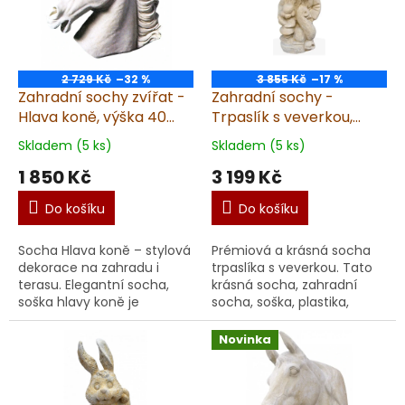
2 729 Kč
–32 %
3 855 Kč
–17 %
Zahradní sochy zvířat -
Zahradní sochy -
Hlava koně, výška 40
Trpaslík s veverkou,
cm, 13 kg, pískovec
výška 70 cm, 38 kg
Skladem (5 ks)
Skladem (5 ks)
1 850 Kč
3 199 Kč
Do košíku
Do košíku
Socha Hlava koně – stylová
Prémiová a krásná socha
dekorace na zahradu i
trpaslíka s veverkou. Tato
terasu. Elegantní socha,
krásná socha, zahradní
soška hlavy koně je
socha, soška, plastika,
výrazným a důstojným
dekorace je určena
doplňkem pro vaši zahradu,
ke krásně zdekorovanému
Novinka
terasu nebo vchod. Soch...
prostoru, do kterého je ...