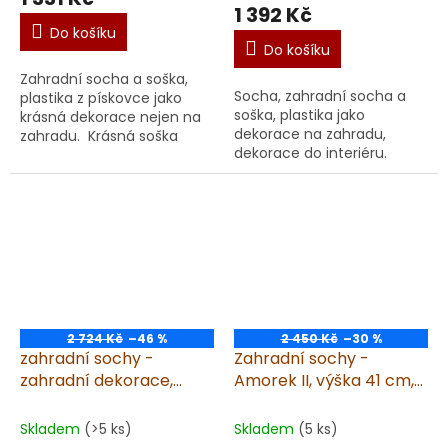
produktu
1 392 Kč
je
Do košíku
5,0
Do košíku
z
Zahradní socha a soška,
5
Socha, zahradní socha a
plastika z pískovce jako
hvězdiček.
soška, plastika jako
krásná dekorace nejen na
dekorace na zahradu,
zahradu. Krásná soška
dekorace do interiéru.
Anděl - děvčátko. Elegantní
Andílek sedící na srdíčku
soška anděla z umělého
Andílek sedící na srdíčku je
pískovce dodá vašemu...
elegantní socha z
umělého...
2 724 Kč
–46 %
2 450 Kč
–30 %
zahradní sochy -
Zahradní sochy -
zahradní dekorace,
Amorek II, výška 41 cm,
Anděl na kouli IV., výška
7,6 kg, pískovec
42cm
Skladem
(>5 ks)
Skladem
(5 ks)