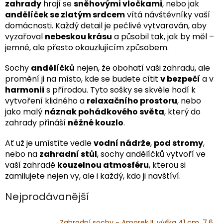
zahrady
hrají se
sněhovými vločkami
, nebo jak
andělíček se zlatým srdcem
vítá návštěvníky vaší
domácnosti. Každý detail je pečlivě vytvarován, aby
vyzařoval
nebeskou krásu
a působil tak, jak by měl –
jemně, ale přesto okouzlujícím způsobem.
Sochy
andělíčků
nejen, že obohatí vaši zahradu, ale
promění ji na místo, kde se budete cítit
v bezpečí
a v
harmonii
s přírodou. Tyto sošky se skvěle hodí k
vytvoření klidného a
relaxačního prostoru
, nebo
jako malý
náznak pohádkového světa
, který do
zahrady přináší
něžné kouzlo
.
Ať už je umístíte vedle
vodní nádrže
,
pod stromy
,
nebo na
zahradní stůl
, sochy andělíčků vytvoří ve
vaší zahradě
kouzelnou atmosféru
, kterou si
zamilujete nejen vy, ale i každý, kdo ji navštíví.
Nejprodávanější
Zahradní sochy - Amorek II, výška 41 cm, 7,6