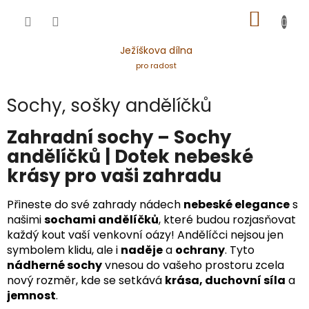
Přejít
NÁKUP
na
obsah
KOŠÍK
Ježíškova dílna
pro radost
Sochy, sošky andělíčků
Zahradní sochy – Sochy
andělíčků | Dotek nebeské
krásy pro vaši zahradu
Přineste do své zahrady nádech
nebeské elegance
s
našimi
sochami andělíčků
, které budou rozjasňovat
každý kout vaší venkovní oázy! Andělíčci nejsou jen
symbolem klidu, ale i
naděje
a
ochrany
. Tyto
nádherné sochy
vnesou do vašeho prostoru zcela
nový rozměr, kde se setkává
krása, duchovní síla
a
jemnost
.