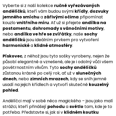
Vyberte si z naší kolekce
ručně vyřezávaných
andělíčků
, kteří vám budou svými
křídly
,
dozvuky
jemného smíchu
a
zářivými očima
připomínat
kouzlo
vnitřního míru
. Ať už si přejete
andílka na
postamentu
,
dohromady s vánočními motivy
,
nebo
andílka ve hře se zvířátky
, naše
sochy
andělíčků
jsou ideálním prvkem pro vytvoření
harmonické
a
klidné atmosféry
.
Pískovec
, z něhož jsou tyto sošky vyrobeny, nejen že
působí elegantně a vznešeně, ale je i odolný vůči všem
povětrnostním vlivům. Tyto
sochy andělíčků
zůstanou krásné po celý rok, ať už v
slunečných
dnech
, nebo
zimních mrazech
, kdy se sníh jemně
usadí na jejich křídlech a vytvoří skutečně
kouzelný
pohled
.
Andělíčci mají v sobě něco magického – jsou jako malí
strážci, kteří přinášejí
pohodu
a
světlo
tam, kde je to
potřeba. Představte si, jak si v
klidném koutku