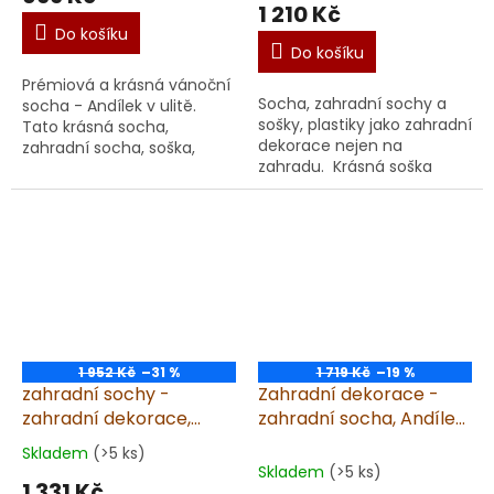
produktu
1 210 Kč
je
Do košíku
5,0
Do košíku
z
Prémiová a krásná vánoční
5
Socha, zahradní sochy a
socha - Andílek v ulitě.
hvězdiček.
sošky, plastiky jako zahradní
Tato krásná socha,
dekorace nejen na
zahradní socha, soška,
zahradu. Krásná soška
plastika, dekorace je
Anděl na kouli II Prémiová
určena ke krásně
soška andílka sedícího na
zdekorovanému
kouli z...
prostoru, do kterého...
1 952 Kč
–31 %
1 719 Kč
–19 %
zahradní sochy -
Zahradní dekorace -
zahradní dekorace,
zahradní socha, Andílek
Anděl - děvčátko, výška
sedící na srdíčku, 4,5kg,
Skladem
(>5 ks)
Průměrné
32cm
pískovec
Skladem
(>5 ks)
hodnocení
1 331 Kč