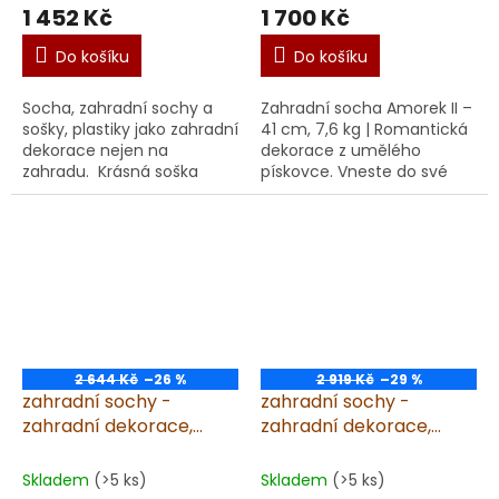
1 452 Kč
1 700 Kč
Do košíku
Do košíku
Socha, zahradní sochy a
Zahradní socha Amorek II –
sošky, plastiky jako zahradní
41 cm, 7,6 kg | Romantická
dekorace nejen na
dekorace z umělého
zahradu. Krásná soška
pískovce. Vneste do své
Anděl na kouli IV Prémiová
zahrady nebo interiéru
socha anděla z umělého
nádech romantiky a klidu s
pískovce –...
půvabnou zahradní
sochou,...
2 644 Kč
–26 %
2 919 Kč
–29 %
zahradní sochy -
zahradní sochy -
zahradní dekorace,
zahradní dekorace,
Anděl klečící IV., výška
Anděl, výška 46cm
38cm
Skladem
(>5 ks)
Skladem
(>5 ks)