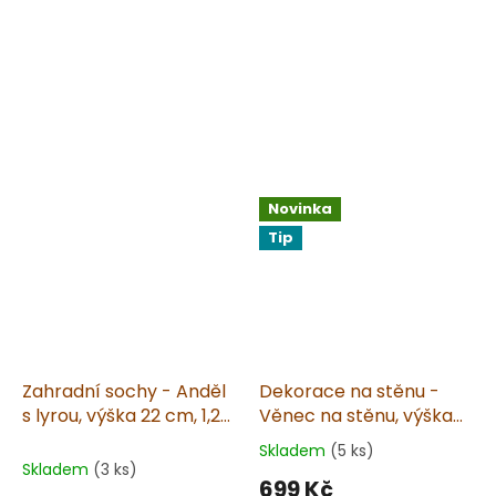
Novinka
Tip
Zahradní sochy - Anděl
Dekorace na stěnu -
s lyrou, výška 22 cm, 1,2
Věnec na stěnu, výška
kg, pískovec
26 cm, 1,2 kg, pískovec
Skladem
(5 ks)
Průměrné
Skladem
(3 ks)
hodnocení
699 Kč
produktu