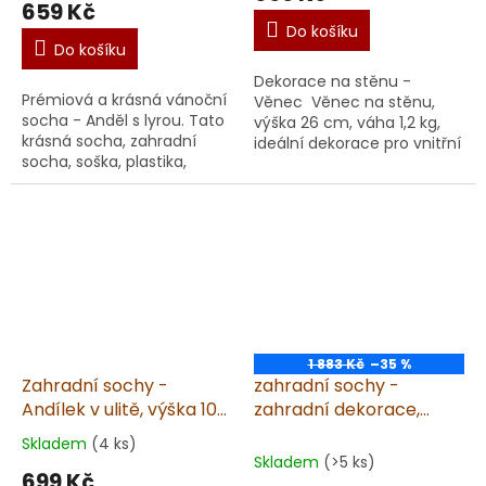
659 Kč
je
Do košíku
5,0
Do košíku
z
Dekorace na stěnu -
5
Prémiová a krásná vánoční
Věnec Věnec na stěnu,
hvězdiček.
socha - Anděl s lyrou. Tato
výška 26 cm, váha 1,2 kg,
krásná socha, zahradní
ideální dekorace pro vnitřní
socha, soška, plastika,
prostory. Elegantní a
dekorace je určena
nadčasový design, vhodný
ke krásně zdekorovanému
pro jakýkoli interiér....
prostoru, do kterého...
1 883 Kč
–35 %
Zahradní sochy -
zahradní sochy -
Andílek v ulitě, výška 10
zahradní dekorace,
cm, 1,1 kg, pískovec
Anděl na kouli II., výška
Skladem
(4 ks)
Průměrné
26cm
Skladem
(>5 ks)
hodnocení
699 Kč