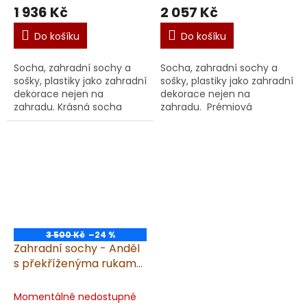
1 936 Kč
2 057 Kč
Do košíku
Do košíku
Socha, zahradní sochy a
Socha, zahradní sochy a
sošky, plastiky jako zahradní
sošky, plastiky jako zahradní
dekorace nejen na
dekorace nejen na
zahradu. Krásná socha
zahradu. Prémiová
Anděl klečící IV Prémiová
zahradní dekorace, Anděl.
socha andílka z umělého
Prémiová socha anděla z
pískovce je elegantním
umělého pískovce přináší...
doplňkem...
3 500 Kč
–24 %
Zahradní sochy - Anděl
s překříženýma rukama,
výška 55cm, 22kg,
pískovec
Momentálně nedostupné