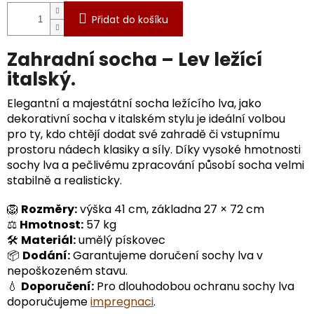
Přidat do košíku
Zahradní socha – Lev ležící
italský.
Elegantní a majestátní socha ležícího lva, jako
dekorativní socha v italském stylu je ideální volbou
pro ty, kdo chtějí dodat své zahradě či vstupnímu
prostoru nádech klasiky a síly. Díky vysoké hmotnosti
sochy lva a pečlivému zpracování působí socha velmi
stabilně a realisticky.
🦁
Rozměry:
výška 41 cm, základna 27 × 72 cm
⚖️
Hmotnost:
57 kg
🛠️
Materiál:
umělý pískovec
📦
Dodání:
Garantujeme doručení sochy lva v
nepoškozeném stavu.
💧
Doporučení:
Pro dlouhodobou ochranu sochy lva
doporučujeme
impregnaci
.