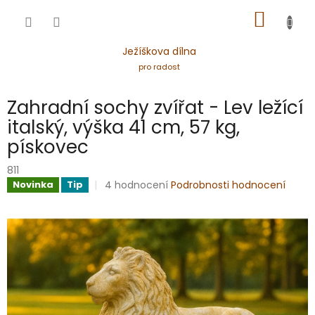
Přejít
NÁKUP
na
obsah
KOŠÍK
Ježíškova dílna
pro radost
Zahradní sochy zvířat - Lev ležící
italský, výška 41 cm, 57 kg,
pískovec
811
Průměrné
4 hodnocení
Podrobnosti hodnocení
Novinka
Tip
hodnocení
produktu
je
4,8
z
5
hvězdiček.