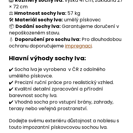
🦁
Rozměry sochy lva:
výška 41 cm, základna 27
× 72 cm
⚖️
Hmotnost sochy lva:
57 kg
🛠️
Materiál sochy lva:
umělý pískovec
📦
Dodání sochy lva:
Garantujeme doručení v
nepoškozeném stavu.
💧
Doporučení pro sochu lva:
Pro dlouhodobou
ochranu doporučujeme
impregnaci
.
Hlavní výhody sochy lva:
✔️ Socha lva je vyrobena v ČR z odolného
umělého pískovce.
✔️ Precizní ruční práce pro realistický vzhled.
✔️ Kvalitní detailní zpracování a přírodní
barevnost sochy lva.
✔️ Vhodná socha pro vstupní brány, zahrady,
terasy nebo veřejná prostranství.
Dodejte svému exteriéru důstojnost a noblesu s
touto impozantní pískovcovou sochou lva.