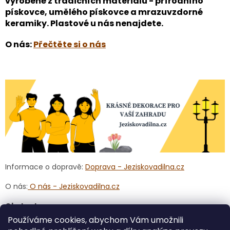
vyrobené z tradičních materiálů - přírodního
pískovce, umělého pískovce a mrazuvzdorné
keramiky. Plastové u nás nenajdete.
O nás:
Přečtěte si o nás
Informace o dopravě:
Doprava - Jeziskovadilna.cz
O nás:
O nás - Jeziskovadilna.cz
Obchod:
Používáme cookies, abychom Vám umožnili
Veškeré kategorie