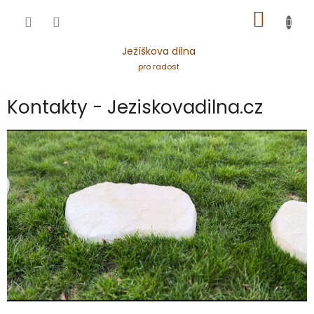
Přejít
NÁKUP
na
obsah
KOŠÍK
Ježíškova dílna
pro radost
Kontakty - Jeziskovadilna.cz