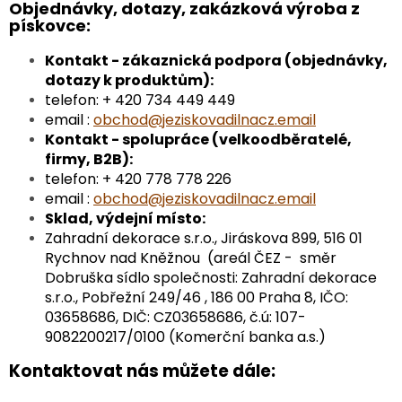
Objednávky, dotazy, zakázková výroba z
pískovce:
Kontakt - zákaznická podpora (objednávky,
dotazy k produktům):
telefon: + 420 734 449 449
email :
obchod@jeziskovadilnacz.email
Kontakt - spolupráce (velkoodběratelé,
firmy, B2B):
telefon: + 420 778 778 226
email :
obchod@jeziskovadilnacz.email
Sklad, výdejní místo:
Zahradní dekorace s.r.o., Jiráskova 899, 516 01
Rychnov nad Kněžnou (areál ČEZ - směr
Dobruška sídlo společnosti: Zahradní dekorace
s.r.o., Pobřežní 249/46 , 186 00 Praha 8, IČO:
03658686, DIČ: CZ03658686, č.ú: 107-
9082200217/0100 (Komerční banka a.s.)
Kontaktovat nás můžete dále: