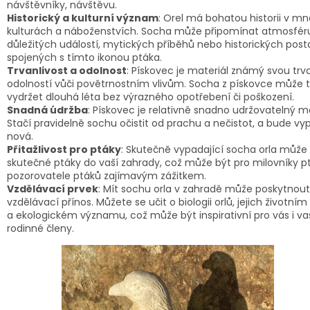
návštěvníky, návštěvu.
Historický a kulturní význam
: Orel má bohatou historii v m
kulturách a náboženstvích. Socha může připomínat atmosfér
důležitých událostí, mytických příběhů nebo historických post
spojených s tímto ikonou ptáka.
Trvanlivost a odolnost
: Pískovec je materiál známý svou trva
odolností vůči povětrnostním vlivům. Socha z pískovce může 
vydržet dlouhá léta bez výrazného opotřebení či poškození.
Snadná údržba
: Pískovec je relativně snadno udržovatelný ma
Stačí pravidelně sochu očistit od prachu a nečistot, a bude vy
nová.
Přitažlivost pro ptáky
: Skutečně vypadající socha orla může 
skutečné ptáky do vaší zahrady, což může být pro milovníky p
pozorovatele ptáků zajímavým zážitkem.
Vzdělávací prvek
: Mít sochu orla v zahradě může poskytnout 
vzdělávací přínos. Můžete se učit o biologii orlů, jejich životním
a ekologickém významu, což může být inspirativní pro vás i va
rodinné členy.