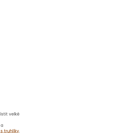
stit velké
 a
s truhlíky
.