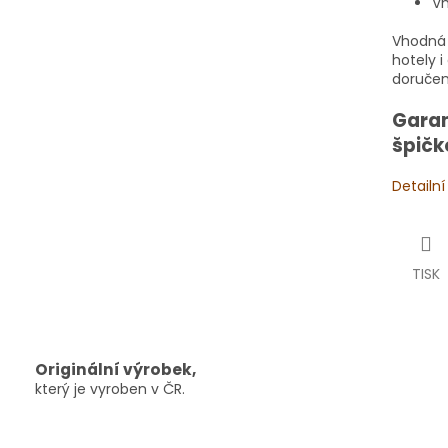
Vh
Vhodná 
hotely 
doručen
Garan
špičk
Detailn
TISK
Originální výrobek,
který je vyroben v ČR.