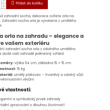
Přidat do košíku
 zahradní socha, dekorace zvířete orla na
. Zahradní socha orla je vyrobena z umělého
e.
a orla na zahradu – elegance a
ve vašem exteriéru
tní zahradní socha orla z odolného umělého
e dodá vaší zahradě jedinečný vzhled.
ozměry:
výška 54 cm, základna 15 × 15 cm
motnost:
15 kg
teriál:
umělý pískovec – trvanlivý a odolný vůči
větrnostním vlivům
vé vlastnosti:
egantní a symbolický prvek zahrady
tailní zpracování s dlouhou životností