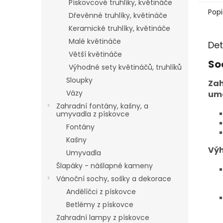
Pískovcové truhlíky, květináče
Popi
Dřevěnné truhlíky, květináče
Keramické truhlíky, květináče
Malé květináče
Det
Větší květináče
So
Výhodné sety květináčů, truhlíků
Sloupky
Zah
Vázy
umě
Zahradní fontány, kašny, a
umyvadla z pískovce
Fontány
Kašny
Výh
Umyvadla
Šlapáky - nášlapné kameny
Vánoční sochy, sošky a dekorace
Andělíčci z pískovce
Betlémy z pískovce
Zahradní lampy z pískovce