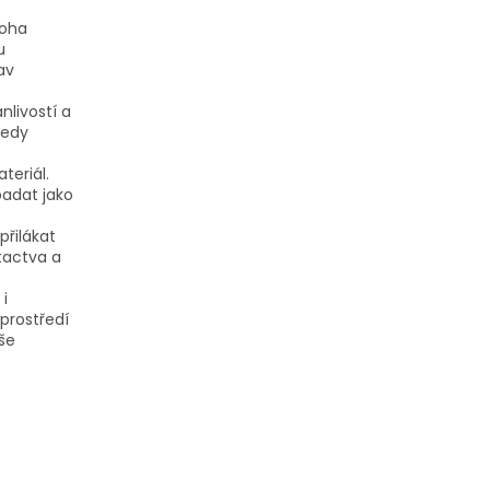
noha
u
av
nlivostí a
tedy
teriál.
padat jako
přilákat
tactva a
i
 prostředí
še