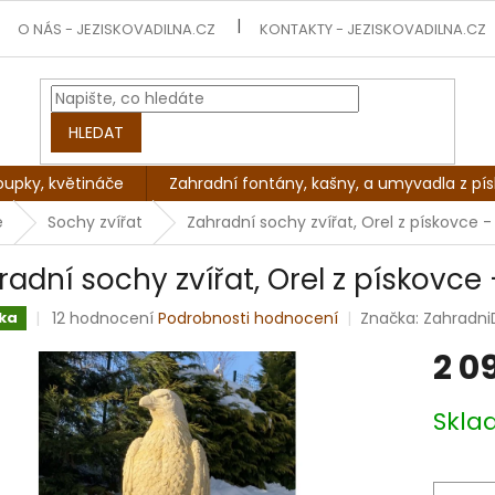
O NÁS - JEZISKOVADILNA.CZ
KONTAKTY - JEZISKOVADILNA.CZ
HLEDAT
oupky, květináče
Zahradní fontány, kašny, a umyvadla z pí
e
Sochy zvířat
Zahradní sochy zvířat, Orel z pískovce 
radní sochy zvířat, Orel z pískovce
Průměrné
12 hodnocení
Podrobnosti hodnocení
Značka:
Zahradni
ka
hodnocení
2 0
produktu
je
4,8
Měrná
Skl
z
cena:
5
hvězdiček.