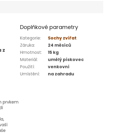
Doplňkové parametry
Kategorie
:
Sochy zvířat
Záruka
:
24 měsíců
 z
Hmotnost
:
15 kg
Materiál
:
umělý pískovec
Použití
:
venkovní
Umístění
:
na zahradu
m prvkem
dí
la,
vaší
aše