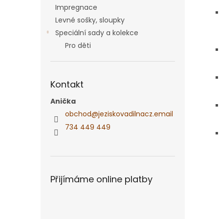
Impregnace
Levné sošky, sloupky
Speciální sady a kolekce
Pro děti
Kontakt
Anička
obchod
@
jeziskovadilnacz.email
734 449 449
Přijímáme online platby