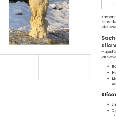
Kamenná
zahradu
pískovc
Soch
síla 
Majestá
pískovc
R
H
Ma
po
Klíčo
El
De