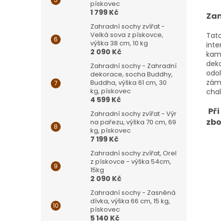
pískovec
1 799 Kč
Zam
Zahradní sochy zvířat -
Velká sova z pískovce,
Tato
výška 38 cm, 10 kg
inte
2 090 Kč
kame
deko
Zahradní sochy - Zahradní
odol
dekorace, socha Buddhy,
zám
Buddha, výška 61 cm, 30
kg, pískovec
chal
4 599 Kč
Př
Zahradní sochy zvířat - Výr
zbo
na pařezu, výška 70 cm, 69
kg, pískovec
7 199 Kč
Zahradní sochy zvířat, Orel
z pískovce - výška 54cm,
15kg
2 090 Kč
Zahradní sochy - Zasněná
dívka, výška 66 cm, 15 kg,
pískovec
5 140 Kč