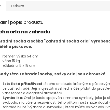
s
Diskuze
ailní popis produktu
cha orla na zahradu
radní socha a soška "Zahradní socha orla" vyrobena
lého pískovce.
rozměr: výška 54 cm
váha 15 kg
základna 15 x 15 cm
ody této zahradní sochy, sošky orla jsou obrovské.
Estetická přitažlivost:
Socha orla bude krásným a působivý
ve vaší zahradě. Její majestátní vzhled může přidat do prostře
vznešenost a elegantní atmosféru.
Symbolika
: Orel je často spojován s mnoha symboly, jako je sí
svoboda, síla vůle a nezávislost. Jeho přítomnost může dodat 
zahradě hlubší význam a symboliku, která může oslovit vás i v