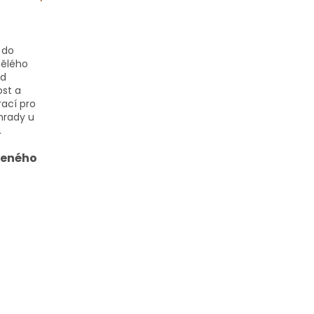
 do
mělého
ed
ost a
rací pro
hrady u
.
zeného