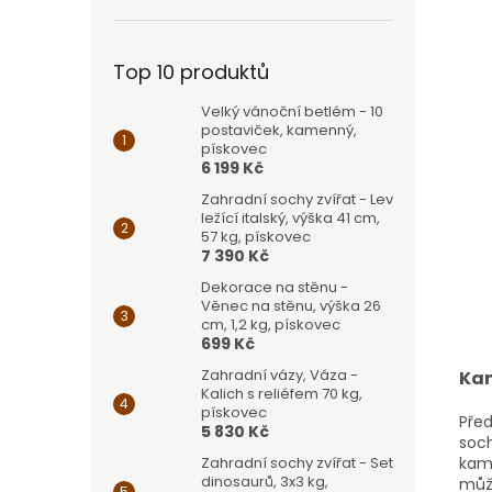
Top 10 produktů
Velký vánoční betlém - 10
postaviček, kamenný,
pískovec
6 199 Kč
Zahradní sochy zvířat - Lev
ležící italský, výška 41 cm,
57 kg, pískovec
7 390 Kč
Dekorace na stěnu -
Věnec na stěnu, výška 26
cm, 1,2 kg, pískovec
699 Kč
Zahradní vázy, Váza -
Kam
Kalich s reliéfem 70 kg,
pískovec
Před
5 830 Kč
soch
kam
Zahradní sochy zvířat - Set
dinosaurů, 3x3 kg,
může