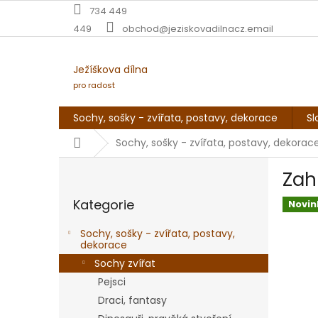
Přejít
734 449
na
449
obchod@jeziskovadilnacz.email
obsah
Ježíškova dílna
pro radost
Sochy, sošky - zvířata, postavy, dekorace
Sl
Domů
Sochy, sošky - zvířata, postavy, dekorac
P
Zah
o
Přeskočit
s
Kategorie
kategorie
Novin
t
r
Sochy, sošky - zvířata, postavy,
a
dekorace
n
Sochy zvířat
n
Pejsci
í
Draci, fantasy
p