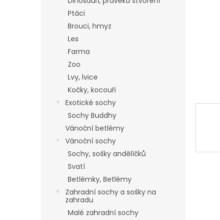
a
Dinosauři, pravěká stvoření
n
Ptáci
e
Brouci, hmyz
l
Les
Farma
Zoo
Lvy, lvice
Kočky, kocouři
Exotické sochy
Sochy Buddhy
Vánoční betlémy
Vánoční sochy
Sochy, sošky andělíčků
Svatí
Betlémky, Betlémy
Zahradní sochy a sošky na
zahradu
Malé zahradní sochy