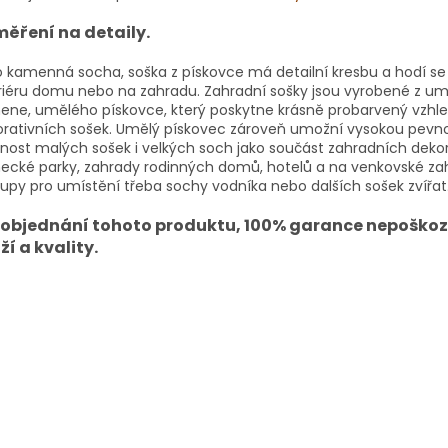
ěření na detaily.
 kamenná socha, soška z pískovce má detailní kresbu a hodí se
riéru domu nebo na zahradu. Zahradní sošky jsou vyrobené z u
ne, umělého pískovce, který poskytne krásně probarvený vzhl
rativních sošek. Umělý pískovec zároveň umožní vysokou pevn
nost malých sošek i velkých soch jako součást zahradních deko
ecké parky, zahrady rodinných domů, hotelů a na venkovské za
upy pro umístění třeba sochy vodníka nebo dalších sošek zvířat
i objednání tohoto produktu, 100% garance nepoško
ží a kvality.