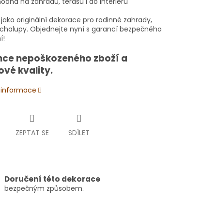
odná na zahradu, terasu i do interiéru
jako originální dekorace pro rodinné zahrady,
i chalupy. Objednejte nyní s garancí bezpečného
í!
ce nepoškozeného zboží a
ové kvality.
í informace
ZEPTAT SE
SDÍLET
Doručení této dekorace
bezpečným způsobem.