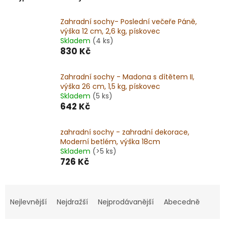
Zahradní sochy- Poslední večeře Páně,
výška 12 cm, 2,6 kg, pískovec
Skladem
(4 ks)
830 Kč
Zahradní sochy - Madona s dítětem II,
výška 26 cm, 1,5 kg, pískovec
Skladem
(5 ks)
642 Kč
zahradní sochy - zahradní dekorace,
Moderní betlém, výška 18cm
Skladem
(>5 ks)
726 Kč
Ř
a
Nejlevnější
Nejdražší
Nejprodávanější
Abecedně
z
e