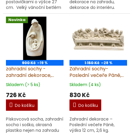
postavičkami o výšce 27
dekorace na zahradu,
cm. Velký vánoční betlém
dekorace do interiéru.
z pískovce Objevte kouzlo
Prémiová socha Vánočního
našeho velkého vánočního
betlému Prémiová vánoční
Novinka
betlému z pískovce, kt...
dekorace, socha
Vánočního ...
900 Kč
–19 %
1 150 Kč
–28 %
zahradní sochy -
Zahradní sochy-
zahradní dekorace,
Poslední večeře Páně,
Moderní betlém, výška
výška 12 cm, 2,6 kg,
Skladem (> 5 ks)
Skladem (4 ks)
18cm
pískovec
726 Kč
830 Kč
Do košíku
Do košíku
Pískovcová socha, zahradní
Zahradní dekorace –
socha i soška, okrasná
Poslední večeře Páně,
plastika nejen na zahradu
výška 12 cm, 2,6 kg.