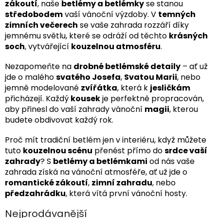
zákoutí
, naše
betlémy a betlémky
se stanou
středobodem
vaší vánoční výzdoby. V
temných
zimních večerech
se vaše zahrada rozzáří díky
jemnému světlu, které se odráží od těchto
krásných
soch
, vytvářející
kouzelnou atmosféru
.
Nezapomeňte na
drobné betlémské detaily
– ať už
jde o malého
svatého Josefa
,
Svatou Marii
, nebo
jemně modelované
zvířátka
, která k
jesličkám
přicházejí. Každý
kousek
je perfektně propracován,
aby přinesl do vaší zahrady vánoční
magii
, kterou
budete obdivovat každý rok.
Proč mít tradiční betlém jen v interiéru, když můžete
tuto
kouzelnou scénu
přenést přímo do
srdce vaší
zahrady
? S
betlémy a betlémkami
od nás vaše
zahrada získá na vánoční atmosféře, ať už jde o
romantické zákoutí
,
zimní zahradu
, nebo
předzahrádku
, která vítá první vánoční hosty.
Nejprodávanější