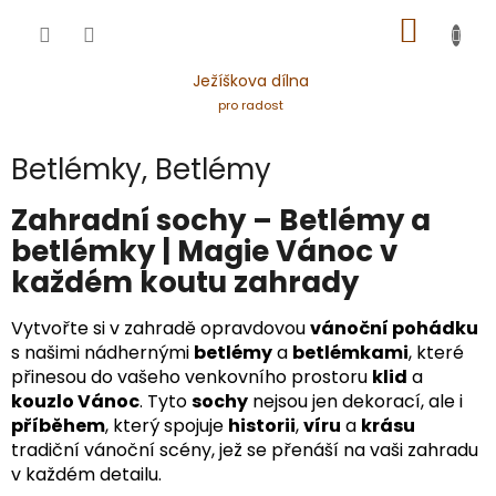
Přejít
NÁKUP
na
obsah
KOŠÍK
Ježíškova dílna
pro radost
Betlémky, Betlémy
Zahradní sochy – Betlémy a
betlémky | Magie Vánoc v
každém koutu zahrady
Vytvořte si v zahradě opravdovou
vánoční pohádku
s našimi nádhernými
betlémy
a
betlémkami
, které
přinesou do vašeho venkovního prostoru
klid
a
kouzlo Vánoc
. Tyto
sochy
nejsou jen dekorací, ale i
příběhem
, který spojuje
historii
,
víru
a
krásu
tradiční vánoční scény, jež se přenáší na vaši zahradu
v každém detailu.