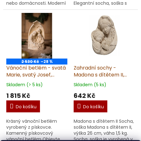
nebo domácnosti. Moderní
Elegantní socha, soška s
betlém, dekorace Prémiový
motivem Poslední večeře
vánoční betlém z umělého
Páně se stane výrazným
pískovce přin...
prvkem vaší zahrady,
terasy ne...
2 530 Kč
–28 %
Vánoční betlém - svatá
Zahradní sochy -
Marie, svatý Josef,
Madona s dítětem II,
Ježíšek, kamenný, výška
výška 26 cm, 1,5 kg,
Skladem (> 5 ks)
Skladem (5 ks)
27cm, pískovec
pískovec
1 815 Kč
642 Kč
Do košíku
Do košíku
Krásný vánoční betlém
Madona s dítětem II Socha,
vyrobený z pískovce.
soška Madona s dítětem II,
Kamenný pískovcový
výška 26 cm, váha 1,5 kg.
vánoční betlém Objevte
Socha, soška je vyrobená v