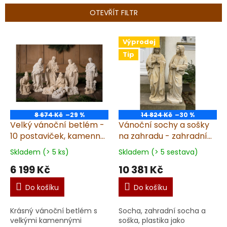
n
OTEVŘÍT FILTR
í
p
V
r
Výprodej
ý
o
Tip
p
d
i
u
s
k
p
t
r
ů
o
8 674 Kč
–29 %
14 824 Kč
–30 %
d
Velký vánoční betlém -
Vánoční sochy a sošky
u
10 postaviček, kamenný,
na zahradu - zahradní
k
pískovec
dekorace, Panna Maria
Skladem (> 5 ks)
Skladem (> 5 sestava)
t
a svatý Josef, set, výška
6 199 Kč
10 381 Kč
ů
78cm, pískovec
Do košíku
Do košíku
Krásný vánoční betlém s
Socha, zahradní socha a
velkými kamennými
soška, plastika jako