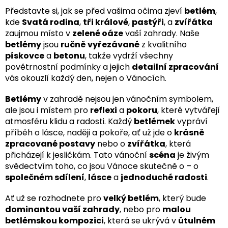
Představte si, jak se před vašima očima zjeví
betlém
,
kde
Svatá rodina
,
tři králové
,
pastýři
, a
zvířátka
zaujmou místo v
zelené oáze
vaší zahrady. Naše
betlémy
jsou
ručně vyřezávané
z kvalitního
pískovce
a
betonu
, takže vydrží všechny
povětrnostní podmínky a jejich
detailní zpracování
vás okouzlí každý den, nejen o Vánocích.
Betlémy
v zahradě nejsou jen vánočním symbolem,
ale jsou i místem pro
reflexi
a
pokoru
, které vytvářejí
atmosféru klidu a radosti. Každý
betlémek
vypráví
příběh o lásce, naději a pokoře, ať už jde o
krásně
zpracované postavy
nebo o
zvířátka
, která
přicházejí k jesličkám. Tato vánoční
scéna
je živým
svědectvím toho, co jsou Vánoce skutečně o – o
společném sdílení
,
lásce
a
jednoduché radosti
.
Ať už se rozhodnete pro
velký betlém
, který bude
dominantou vaší zahrady
, nebo pro
malou
betlémskou kompozici
, která se ukrývá v
útulném