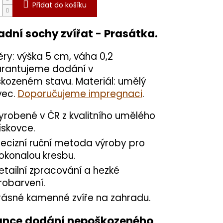
Přidat do košíku
adní sochy zvířat - Prasátka.
ry: výška 5 cm, váha 0,2
arantujeme dodání v
kozeném stavu. Materiál: umělý
vec.
Doporučujeme impregnaci
.
yrobené v ČR z kvalitního umělého
ískovce.
recizní ruční metoda výroby pro
okonalou kresbu.
etailní zpracování a hezké
robarvení.
rásné kamenné zvíře na zahradu.
nce dodání nepoškozeného