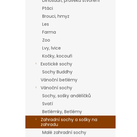
a
Dinosauři, pravěká stvoření
n
Ptáci
e
Brouci, hmyz
l
Les
Farma
Zoo
Lvy, lvice
Kočky, kocouři
Exotické sochy
Sochy Buddhy
Vánoční betlémy
Vánoční sochy
Sochy, sošky andělíčků
Svatí
Betlémky, Betlémy
Zahradní sochy a sošky na
zahradu
Malé zahradní sochy