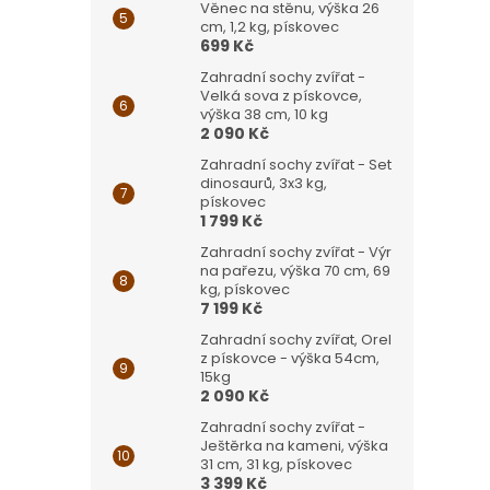
Věnec na stěnu, výška 26
cm, 1,2 kg, pískovec
699 Kč
Zahradní sochy zvířat -
Velká sova z pískovce,
výška 38 cm, 10 kg
2 090 Kč
Zahradní sochy zvířat - Set
dinosaurů, 3x3 kg,
pískovec
1 799 Kč
Zahradní sochy zvířat - Výr
na pařezu, výška 70 cm, 69
kg, pískovec
7 199 Kč
Zahradní sochy zvířat, Orel
z pískovce - výška 54cm,
15kg
2 090 Kč
Zahradní sochy zvířat -
Ještěrka na kameni, výška
31 cm, 31 kg, pískovec
3 399 Kč