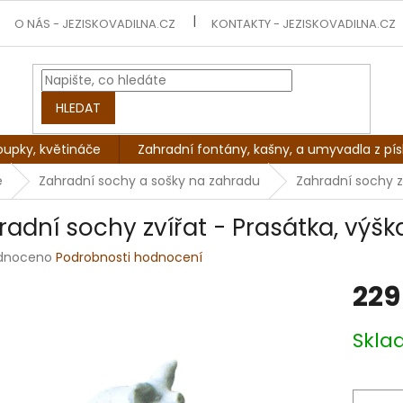
O NÁS - JEZISKOVADILNA.CZ
KONTAKTY - JEZISKOVADILNA.CZ
HLEDAT
oupky, květináče
Zahradní fontány, kašny, a umyvadla z pí
e
Zahradní sochy a sošky na zahradu
Zahradní sochy zv
radní sochy zvířat - Prasátka, výška
rné
dnoceno
Podrobnosti hodnocení
ení
229
tu
Měrná
Skl
cena:
ek.