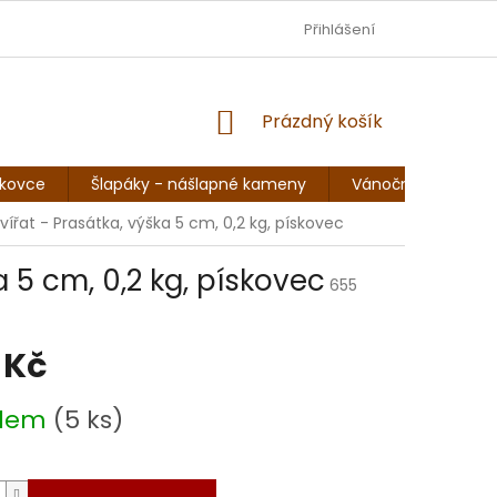
DOPRAVA - JEZISKOVADILNA.CZ
Přihlášení
OBCHODNÍ PODMÍNKY
NÁKUPNÍ
Prázdný košík
KOŠÍK
skovce
Šlapáky - nášlapné kameny
Vánoční sochy, so
ířat - Prasátka, výška 5 cm, 0,2 kg, pískovec
 5 cm, 0,2 kg, pískovec
655
 Kč
adem
(5 ks)