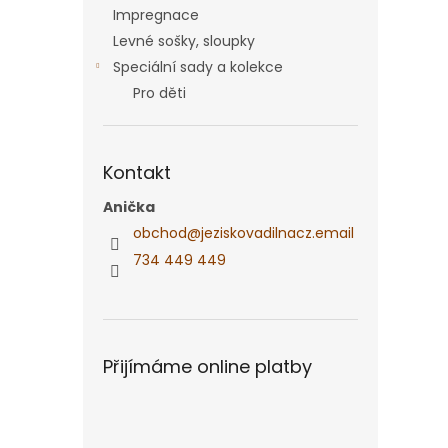
Impregnace
Levné sošky, sloupky
Speciální sady a kolekce
Pro děti
Kontakt
Anička
obchod
@
jeziskovadilnacz.email
734 449 449
Přijímáme online platby