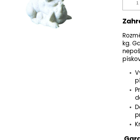
Zahr
Rozmě
kg. G
nepoš
písko
V
p
P
d
D
p
K
Gara