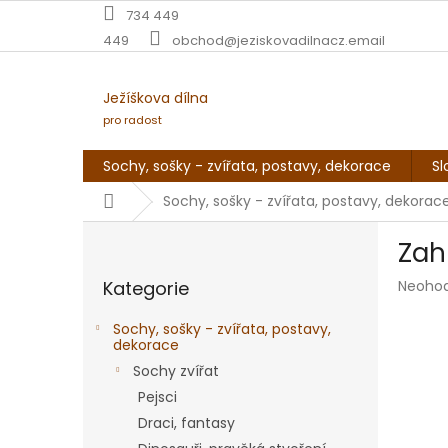
Přejít
734 449
na
449
obchod@jeziskovadilnacz.email
obsah
Ježíškova dílna
pro radost
Sochy, sošky - zvířata, postavy, dekorace
Sl
Domů
Sochy, sošky - zvířata, postavy, dekorac
P
Zah
o
Přeskočit
s
Průmě
Kategorie
Neoho
kategorie
t
hodnoc
r
produk
Sochy, sošky - zvířata, postavy,
a
je
dekorace
n
0,0
Sochy zvířat
z
n
Pejsci
5
í
hvězdič
Draci, fantasy
p