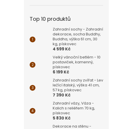
Top 10 produktů
Zahradní sochy - Zahradní
dekorace, socha Buddhy,
Buddha, výška 61 cm, 30
kg, pískovec
4 599 Kč
Velký vánoční betlém - 10
postaviček, kamenný,
pískovec
6 199 Kč
Zahradní sochy zvířat - Lev
ležící italský, výška 41 cm,
57 kg, pískovec
7 390 Kč
Zahradní vázy, Váza -
Kalich s reliéfem 70 kg,
pískovec
5 830 Kč
Dekorace na stěnu -