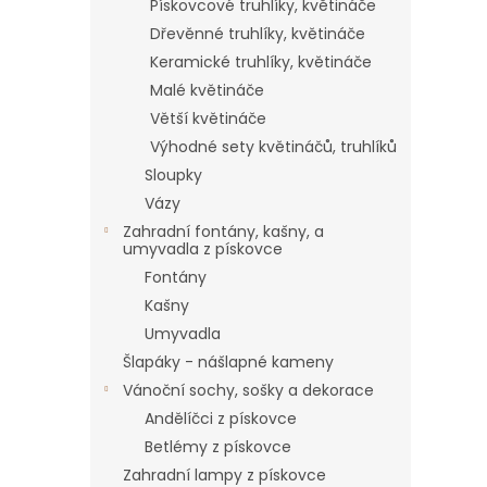
Pískovcové truhlíky, květináče
Dřevěnné truhlíky, květináče
Keramické truhlíky, květináče
Malé květináče
Větší květináče
Výhodné sety květináčů, truhlíků
Sloupky
Vázy
Zahradní fontány, kašny, a
umyvadla z pískovce
Fontány
Kašny
Umyvadla
Šlapáky - nášlapné kameny
Vánoční sochy, sošky a dekorace
Andělíčci z pískovce
Betlémy z pískovce
Zahradní lampy z pískovce