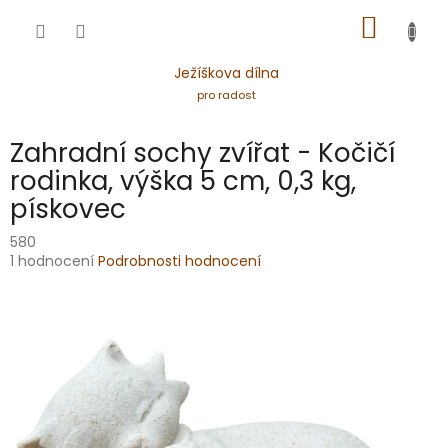
Přejít
NÁKUP
na
obsah
KOŠÍK
Ježíškova dílna
pro radost
Zahradní sochy zvířat - Kočičí
rodinka, výška 5 cm, 0,3 kg,
pískovec
580
Průměrné
1 hodnocení
Podrobnosti hodnocení
hodnocení
produktu
je
5,0
z
5
hvězdiček.