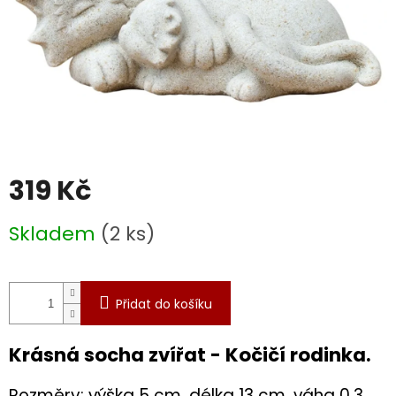
319 Kč
Měrná
Skladem
(2 ks)
cena:
Přidat do košíku
Krásná socha zvířat - Kočičí rodinka.
Rozměry: výška 5 cm, délka 13 cm, váha 0,3