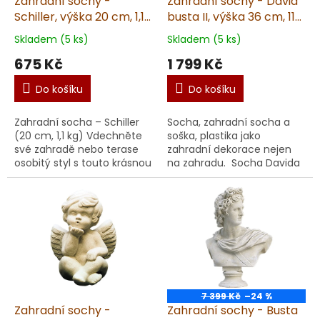
Zahradní sochy -
Zahradní sochy - David
Schiller, výška 20 cm, 1,1
busta II, výška 36 cm, 11
kg, pískovec
kg
Skladem (5 ks)
Skladem (5 ks)
675 Kč
1 799 Kč
Do košíku
Do košíku
Zahradní socha – Schiller
Socha, zahradní socha a
(20 cm, 1,1 kg) Vdechněte
soška, plastika jako
své zahradě nebo terase
zahradní dekorace nejen
osobitý styl s touto krásnou
na zahradu. Socha Davida
sochou Schiller. Socha,
- busta II. Vyrobená v ČR z
soška je vyrobena v České
kvalitního umělého
republice ...
pískovce. Unikátní ruč...
7 399 Kč
–24 %
Zahradní sochy -
Zahradní sochy - Busta