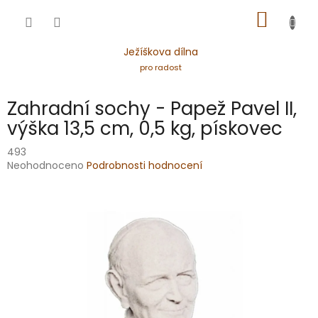
Přejít
NÁKUP
na
obsah
KOŠÍK
Ježíškova dílna
pro radost
Zahradní sochy - Papež Pavel II,
výška 13,5 cm, 0,5 kg, pískovec
493
Průměrné
Neohodnoceno
Podrobnosti hodnocení
hodnocení
produktu
je
0,0
z
5
hvězdiček.