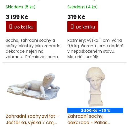
cm, 19 kg
0,5 kg, pískovec
Skladem (5 ks)
Skladem (4 ks)
3 199 Kč
319 Kč
Do košíku
Do košíku
Socha, zahradní sochy a
Rozměry: výška 11 cm, váha
sošky, plastiky jako zahradní
0,5 kg. Garantujeme dodání
dekorace nejen na
v nepoškozeném stavu.
zahradu. Prémiová socha,
Materiál: umělý
busta T.G.M. nejen na
pískovec. Doporučujeme impr
zahradu. Vyrobená v ČR z
Vyrobené v ČR z
kvalitního umělého ...
kvalitního umělého ...
2 200 Kč
–30 %
Zahradní sochy zvířat -
Zahradní sochy,
Ještěrka, výška 7 cm,
dekorace - Pallas
0,5 kg, pískovec
Athéna, výška 35 cm, 5,3