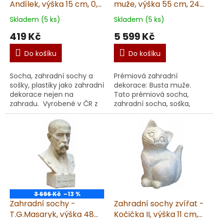
Andílek, výška 15 cm, 0,5
muže, výška 55 cm, 24
kg, pískovec
kg
Skladem (5 ks)
Skladem (5 ks)
419 Kč
5 599 Kč
Do košíku
Do košíku
Socha, zahradní sochy a
Prémiová zahradní
sošky, plastiky jako zahradní
dekorace: Busta muže.
dekorace nejen na
Tato prémiová socha,
zahradu. Vyrobené v ČR z
zahradní socha, soška,
kvalitního umělého
plastika, dekorace je
pískovce. Unikátní ruční
určena nejen pro zahradu.
metoda výroby pro doko...
Vyrobená v ČR z
kvalitního umělé...
3 696 Kč
–13 %
Zahradní sochy -
Zahradní sochy zvířat -
T.G.Masaryk, výška 48
Kočička II, výška 11 cm,