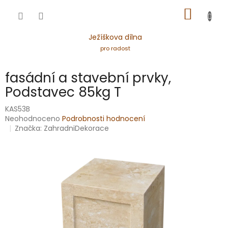
Přejít
NÁKUP
na
obsah
KOŠÍK
Ježíškova dílna
pro radost
fasádní a stavební prvky,
Podstavec 85kg T
KAS53B
Průměrné
Neohodnoceno
Podrobnosti hodnocení
hodnocení
Značka:
ZahradniDekorace
produktu
je
0,0
z
5
hvězdiček.