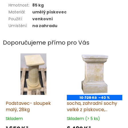
Hmotnost
:
85 kg
Materiál
:
umělý pískovec
Použití
:
venkovní
Umístění
:
na zahradu
Doporučujeme přímo pro Vás
10 728 Kč
–40 %
Podstavec- sloupek
socha, zahradní sochy
malý, 28kg
velké z pískovce,
Podstavec hranatý 101
Skladem
Skladem (> 5 ks)
kg T