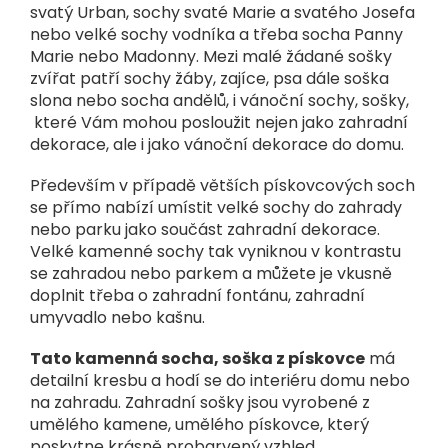
svatý Urban, sochy svaté Marie a svatého Josefa
nebo velké sochy vodníka a třeba socha Panny
Marie nebo Madonny. Mezi malé žádané sošky
zvířat patří sochy žáby, zajíce, psa dále soška
slona nebo socha andělů, i vánoční sochy, sošky,
které Vám mohou posloužit nejen jako zahradní
dekorace, ale i jako vánoční dekorace do domu.
Především v případě větších pískovcových soch
se přímo nabízí umístit velké sochy do zahrady
nebo parku jako součást zahradní dekorace.
Velké kamenné sochy tak vyniknou v kontrastu
se zahradou nebo parkem a můžete je vkusně
doplnit třeba o zahradní fontánu, zahradní
umyvadlo nebo kašnu.
Tato kamenná socha, soška z pískovce
má
detailní kresbu a hodí se do interiéru domu nebo
na zahradu. Zahradní sošky jsou vyrobené z
umělého kamene, umělého pískovce, který
poskytne krásně probarvený vzhled