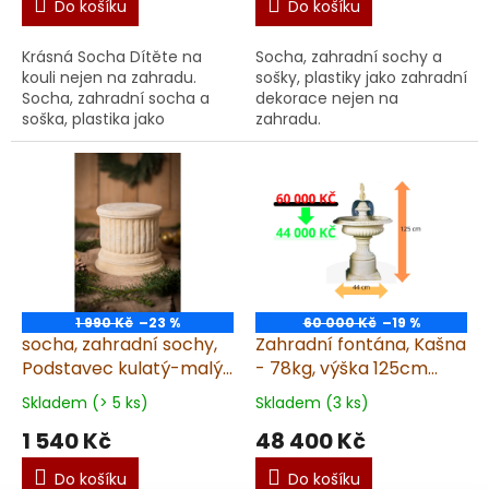
Do košíku
Do košíku
Krásná Socha Dítěte na
Socha, zahradní sochy a
kouli nejen na zahradu.
sošky, plastiky jako zahradní
Socha, zahradní socha a
dekorace nejen na
soška, plastika jako
zahradu.
dekorace na zahradu,
dekorace do interiéru.
Ideální pro zahradu i inter...
1 990 Kč
–23 %
60 000 Kč
–19 %
socha, zahradní sochy,
Zahradní fontána, Kašna
Podstavec kulatý-malý
- 78kg, výška 125cm
13kg T
SLEVA - 16 000 KČ
Skladem (> 5 ks)
Skladem (3 ks)
1 540 Kč
48 400 Kč
Do košíku
Do košíku