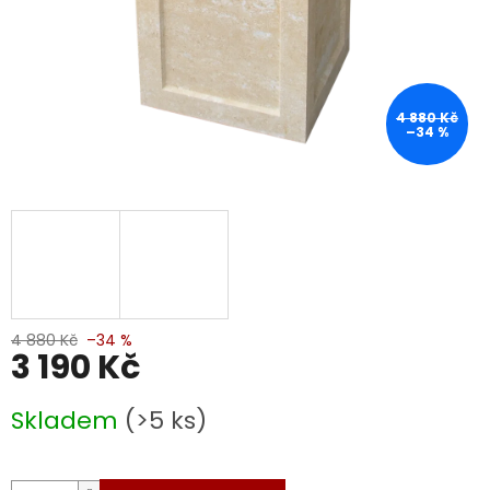
4 880 Kč
–34 %
4 880 Kč
–34 %
3 190 Kč
Měrná
Skladem
(>5 ks)
cena: