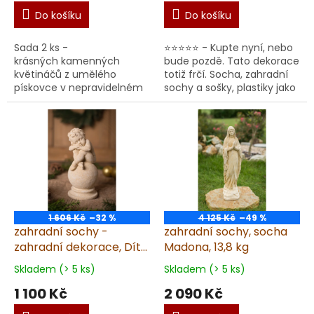
Do košíku
Do košíku
Sada 2 ks -
⭐⭐⭐⭐⭐ - Kupte nyní, nebo
krásných kamenných
bude pozdě. Tato dekorace
květináčů z umělého
totiž frčí. Socha, zahradní
pískovce v nepravidelném
sochy a sošky, plastiky jako
tvaru o délce 96 cm! Tyto
zahradní dekorace nejen
dva prémiové květináče se
na zahradu. Prémiová
perfektně hodí pro
socha Panny ...
zkrášlení každého...
1 606 Kč
–32 %
4 125 Kč
–49 %
zahradní sochy -
zahradní sochy, socha
zahradní dekorace, Dítě
Madona, 13,8 kg
na kouli, výška 26cm
Skladem (> 5 ks)
Skladem (> 5 ks)
1 100 Kč
2 090 Kč