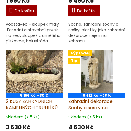
1 650 Kč
6 490 Kč
Do košíku
Do košíku
Podstavec - sloupek malý
Socha, zahradní sochy a
Fasádní a stavební prvek
sošky, plastiky jako zahradní
na zeď, sloupek z umělého
dekorace nejen na
pískovce, balustráda.
zahradu.
Výprodej
Tip
5 156 Kč
–30 %
6 412 Kč
–28 %
2 KUSY ZAHRADNÍCH
Zahradní dekorace -
KAMENNÝCH TRUHLÍKŮ
Sochy a sošky na
ve slevě z pískovce -
zahradu, Panna Maria
Skladem (> 5 ks)
Skladem (> 5 ks)
dlouhé 96x29x20cm
39kg T
3 630 Kč
4 630 Kč