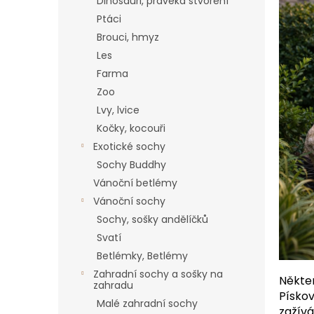
a
Dinosauři, pravěká stvoření
n
Ptáci
e
Brouci, hmyz
l
Les
Farma
Zoo
Lvy, lvice
Kočky, kocouři
Exotické sochy
Sochy Buddhy
Vánoční betlémy
Vánoční sochy
Sochy, sošky andělíčků
Svatí
Betlémky, Betlémy
Zahradní sochy a sošky na
Někter
zahradu
Pískov
Malé zahradní sochy
zažívá