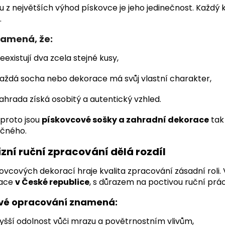
 z největších výhod pískovce je jeho jedinečnost. Každý 
.
namená, že:
eexistují dva zcela stejné kusy,
aždá socha nebo dekorace má svůj vlastní charakter,
ahrada získá osobitý a autentický vzhled.
proto jsou
pískovcové sošky a zahradní dekorace
tak 
ečného.
izní ruční zpracování dělá rozdíl
ovcových dekorací hraje kvalita zpracování zásadní roli. 
ace
v České republice
, s důrazem na poctivou ruční prác
ivé opracování znamená:
yšší odolnost vůči mrazu a povětrnostním vlivům,