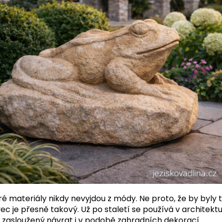
é materiály nikdy nevyjdou z módy. Ne proto, že by byly tr
ec je přesně takový. Už po staletí se používá v architekt
 zasloužený návrat i v podobě zahradních dekorací.