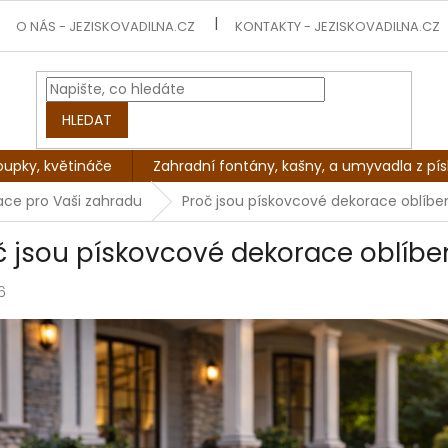
O NÁS - JEZISKOVADILNA.CZ
KONTAKTY - JEZISKOVADILNA.CZ
HLEDAT
oupky, květináče
Zahradní fontány, kašny, a umyvadla z pí
mace pro Vaši zahradu
Proč jsou pískovcové dekorace oblíbe
č jsou pískovcové dekorace oblíbe
6