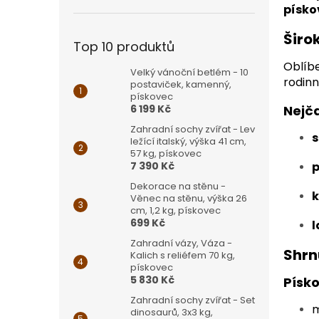
písko
Širo
Top 10 produktů
Oblíbe
Velký vánoční betlém - 10
rodin
postaviček, kamenný,
pískovec
Nejča
6 199 Kč
Zahradní sochy zvířat - Lev
s
ležící italský, výška 41 cm,
57 kg, pískovec
p
7 390 Kč
Dekorace na stěnu -
k
Věnec na stěnu, výška 26
cm, 1,2 kg, pískovec
699 Kč
l
Zahradní vázy, Váza -
Shrn
Kalich s reliéfem 70 kg,
pískovec
5 830 Kč
Písko
Zahradní sochy zvířat - Set
m
dinosaurů, 3x3 kg,