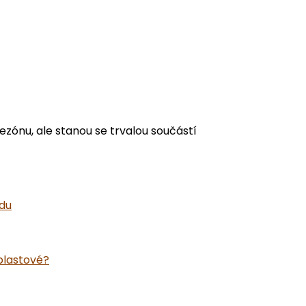
zónu, ale stanou se trvalou součástí
adu
plastové?