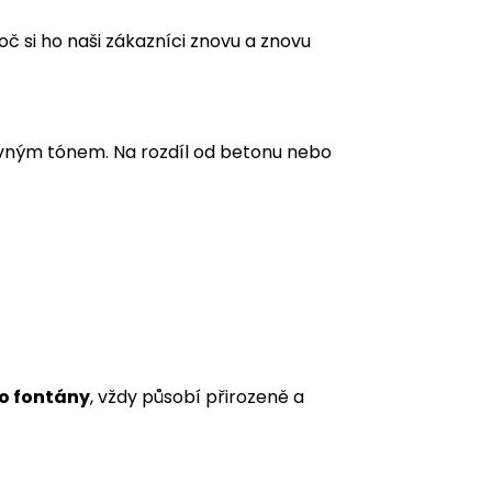
č si ho naši zákazníci znovu a znovu
evným tónem. Na rozdíl od betonu nebo
bo fontány
, vždy působí přirozeně a