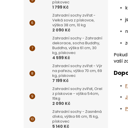
pískovec
1 799 Kč
k
Zahradní sochy zvířat -
j
Velká sova z pískovce,
výška 38 cm, 10 kg
2 090 Kč
n
Zahradní sochy - Zahradní
z
dekorace, socha Buddhy,
Buddha, výška 61 cm, 30
kg, pískovec
Pokud 
4 599 Kč
vaší z
Zahradní sochy zvířat - Výr
na pařezu, výška 70 cm, 69
Dopo
kg, pískovec
7 199 Kč
F
Zahradní sochy zvířat, Orel
z pískovce - výška 54cm,
J
15kg
2 090 Kč
P
Zahradní sochy - Zasněná
dívka, výška 66 cm, 15 kg,
pískovec
5 140 Kč