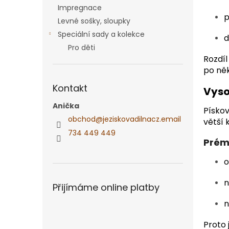
Impregnace
p
Levné sošky, sloupky
Speciální sady a kolekce
d
Pro děti
Rozdí
po něk
Kontakt
Vyso
Anička
Pískov
obchod
@
jeziskovadilnacz.email
větší 
734 449 449
Prém
o
n
Přijímáme online platby
n
Proto 