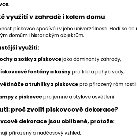
vce
.
ké využití v zahradě i kolem domu
nost pískovce spočívá i v jeho univerzálnosti. Hodí se do
ným domům i historickým objektům.
stější využití:
ochy a sošky z pískovce
jako dominanty zahrady,
ískovcové fontány a kašny
pro klid a pohyb vody,
větináče a truhlíky z pískovce
pro přirozený rám rostli
ampy z pískovce
pro jemné a stylové osvětlení.
utí: proč zvolit pískovcové dekorace?
vcové dekorace jsou oblíbené, protože:
ají přirozený a nadčasový vzhled,