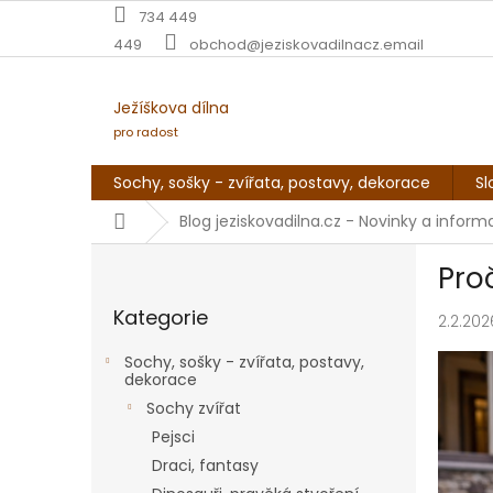
Přejít
734 449
na
449
obchod@jeziskovadilnacz.email
obsah
Ježíškova dílna
pro radost
Sochy, sošky - zvířata, postavy, dekorace
Sl
Domů
Blog jeziskovadilna.cz - Novinky a infor
P
Pro
o
Přeskočit
s
Kategorie
kategorie
2.2.202
t
r
Sochy, sošky - zvířata, postavy,
a
dekorace
n
Sochy zvířat
n
Pejsci
í
Draci, fantasy
p