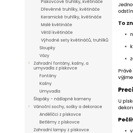
Pískovcové truhlíky, květináče
Jednou
Dřevěnné truhlíky, květináče
odstín
Keramické truhlíky, květináče
To z
Malé květináče
Větší květináče
n
Výhodné sety květináčů, truhlíků
k
Sloupky
Vázy
z
Zahradní fontány, kašny, a
umyvadla z pískovce
Právě 
Fontány
výjim
Kašny
Prec
Umyvadla
Šlapáky - nášlapné kameny
U písk
Vánoční sochy, sošky a dekorace
dekor
Andělíčci z pískovce
Pečl
Betlémy z pískovce
Zahradní lampy z pískovce
v