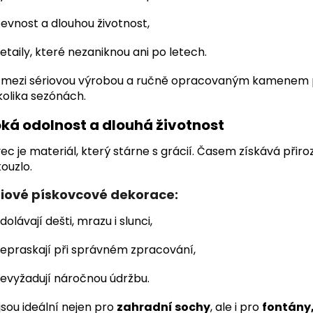
evnost a dlouhou životnost,
etaily, které nezaniknou ani po letech.
l mezi sériovou výrobou a ručně opracovaným kamenem po
olika sezónách.
ká odolnost a dlouhá životnost
ec je materiál, který stárne s grácií. Časem získává přir
kouzlo.
iové pískovcové dekorace:
dolávají dešti, mrazu i slunci,
epraskají při správném zpracování,
evyžadují náročnou údržbu.
jsou ideální nejen pro
zahradní sochy
, ale i pro
fontány,