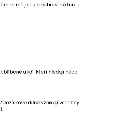
kámen má jinou kresbu, strukturu i
oblíbené u lidí, kteří hledají něco
V Ježíškově dílně vznikají všechny
i.