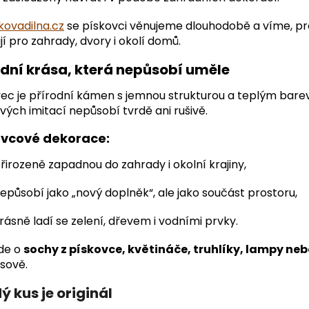
skovadilna.cz
se pískovci věnujeme dlouhodobě a víme, pro
jí pro zahrady, dvory i okolí domů.
odní krása, která nepůsobí uměle
ec je přírodní kámen s jemnou strukturou a teplým bar
vých imitací nepůsobí tvrdě ani rušivě.
ovcové dekorace:
řirozeně zapadnou do zahrady i okolní krajiny,
epůsobí jako „nový doplněk“, ale jako součást prostoru,
rásně ladí se zelení, dřevem i vodními prvky.
jde o
sochy z pískovce, květináče, truhlíky, lampy ne
sově.
ý kus je originál