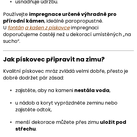
usnadňuje údržbu.
Používejte
impregnace určené výhradně pro
přírodní kámen
, ideálně paropropustné.
U
fontán
a kašen z pískovce
impregnaci
doporučujeme častěji než u dekorací umístěných „na
sucho“.
Jak pískovec připravit na zimu?
Kvalitní pískovec mráz zvládá velmi dobře, přesto je
dobré dodržet pár zásad:
zajistěte, aby na kameni
nestála voda
,
u nádob a koryt vyprázdněte zeminu nebo
zajistěte odtok,
menší dekorace můžete přes zimu
uložit pod
střechu
.