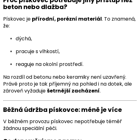
Proč pískovec potřebuje jiný přístup než
beton nebo dlažba?
Pískovec je
přírodní, porézní materiál
. To znamená,
že:
dýchá,
pracuje s vlhkostí,
reaguje na okolní prostředí.
Na rozdíl od betonu nebo keramiky není uzavřený.
Právě proto je tak příjemný na pohled i na dotek, ale
zároveň vyžaduje
šetrnější zacházení
.
Běžná údržba pískovce: méně je více
V běžném provozu pískovec nepotřebuje téměř
žádnou speciální péči.