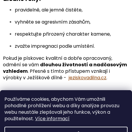
pravidelně, ale jemně čistěte,
vyhněte se agresivním zásahům,
respektujte přirozený charakter kamene,
zvažte impregnaci podle umístění.
Pokud je pískovec kvalitní a dobře opracovaný,
odmění se vám
dlouhou životností a nadčasovým
vzhledem
. Přesně s tímto přístupem vznikají i
výrobky v Ježíškově dílně -
jeziskovadilna.cz
.
Používáme cookies, abychom Vám umožnili
PŘEDCHOZÍ ČLÁNEK
DALŠÍ ČLÁNEK
pohodlné prohlížení webu a díky analýze provozu
webu neustále zlepšovali jeho funkce, výkon a
Z
použitelnost.
Více informací
á
Vytvořil Shoptet
p