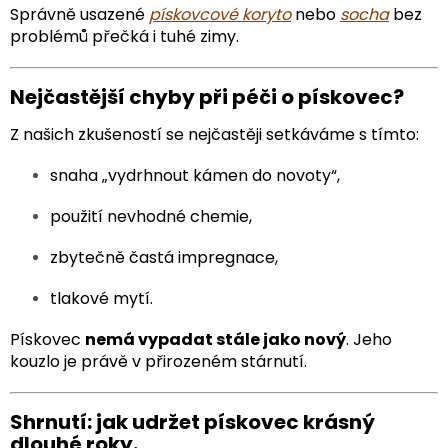
Správně usazené
pískovcové koryto
nebo
socha
bez
problémů přečká i tuhé zimy.
Nejčastější chyby při péči o pískovec?
Z našich zkušeností se nejčastěji setkáváme s tímto:
snaha „vydrhnout kámen do novoty“,
použití nevhodné chemie,
zbytečně častá impregnace,
tlakové mytí.
Pískovec
nemá vypadat stále jako nový
. Jeho
kouzlo je právě v přirozeném stárnutí.
Shrnutí: jak udržet pískovec krásný
dlouhé roky.