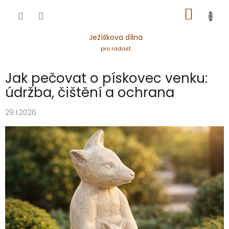
Přejít
NÁKUP
na
obsah
KOŠÍK
Ježíškova dílna
pro radost
Jak pečovat o pískovec venku:
údržba, čištění a ochrana
29.1.2026