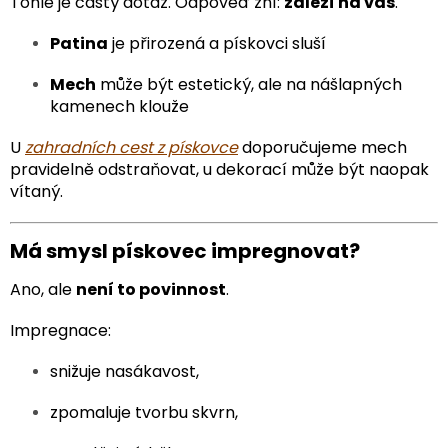
Tohle je častý dotaz. Odpověď zní:
záleží na vás
.
Patina
je přirozená a pískovci sluší
Mech
může být estetický, ale na nášlapných
kamenech klouže
U
zahradních cest z pískovce
doporučujeme mech
pravidelně odstraňovat, u dekorací může být naopak
vítaný.
Má smysl pískovec impregnovat?
Ano, ale
není to povinnost
.
Impregnace:
snižuje nasákavost,
zpomaluje tvorbu skvrn,