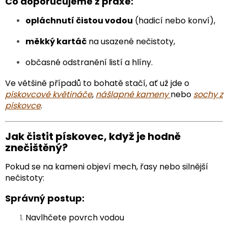
Co doporučujeme z praxe:
opláchnutí čistou vodou
(hadicí nebo konví),
měkký kartáč
na usazené nečistoty,
občasné odstranění listí a hlíny.
Ve většině případů to bohatě stačí, ať už jde o
pískovcové květináče
,
nášlapné kameny
nebo
sochy z
pískovce
.
Jak čistit pískovec, když je hodně
znečištěný?
Pokud se na kameni objeví mech, řasy nebo silnější
nečistoty:
Správný postup:
Navlhčete povrch vodou