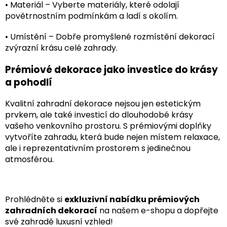
•
Materiál
– Vyberte materiály, které odolají
povětrnostním podmínkám a ladí s okolím.
•
Umístění – Dobře promyšlené rozmístění dekorací
zvýrazní krásu celé zahrady.
Prémiové dekorace jako investice do krásy
a pohodlí
Kvalitní zahradní dekorace nejsou jen estetickým
prvkem, ale také investicí do dlouhodobé krásy
vašeho venkovního prostoru. S prémiovými doplňky
vytvoříte zahradu, která bude nejen místem relaxace,
ale i reprezentativním prostorem s jedinečnou
atmosférou.
Prohlédněte si
exkluzivní nabídku prémiových
zahradních dekorací
na našem e-shopu a dopřejte
své zahradě luxusní vzhled!