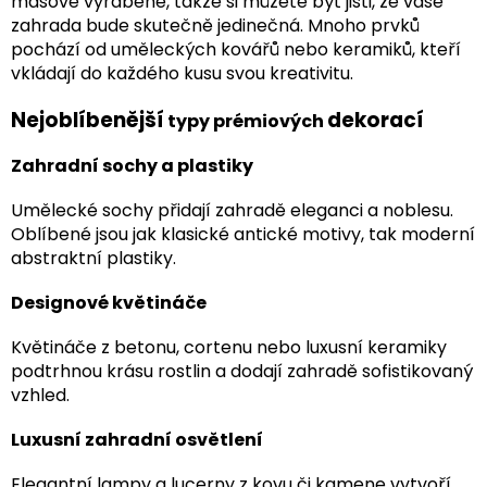
masově vyráběné, takže si můžete být jisti, že vaše
zahrada bude skutečně jedinečná. Mnoho prvků
pochází od uměleckých kovářů nebo keramiků, kteří
vkládají do každého kusu svou kreativitu.
Nejoblíbenější
dekorací
typy prémiových
Zahradní sochy a plastiky
Umělecké sochy přidají zahradě eleganci a noblesu.
Oblíbené jsou jak klasické antické motivy, tak moderní
abstraktní plastiky.
Designové květináče
Květináče z betonu, cortenu nebo luxusní keramiky
podtrhnou krásu rostlin a dodají zahradě sofistikovaný
vzhled.
Luxusní zahradní osvětlení
Elegantní lampy a lucerny z kovu či kamene vytvoří