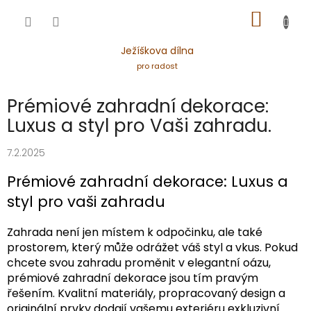
Přejít
NÁKUP
na
obsah
KOŠÍK
Ježíškova dílna
pro radost
Prémiové zahradní dekorace:
Luxus a styl pro Vaši zahradu.
7.2.2025
Prémiové zahradní dekorace: Luxus a
styl pro vaši zahradu
Zahrada není jen místem k odpočinku, ale také
prostorem, který může odrážet váš styl a vkus. Pokud
chcete svou zahradu proměnit v elegantní oázu,
prémiové zahradní dekorace jsou tím pravým
řešením. Kvalitní materiály, propracovaný design a
originální prvky dodají vašemu exteriéru exkluzivní