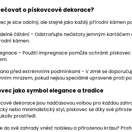
pečovat o pískovcové dekorace?
ec je sice odolný, ale stejně jako každý přírodní kámen 
idelné čištění – Odstraňujte nečistoty jemným kartáčem 
írodní kámen.
egnace – Použití impregnace pomůže ochránit pískove
em.
ana před extrémními podmínkami – V zimě se doporučuje
mním mrazem, pokud nejsou speciálně upravené proti po
ovec jako symbol elegance a tradice
cové dekorace jsou nadčasovou volbou pro každou zahrad
ický nebo minimalistický styl, pískovec se díky své přiroze
koliv prostředí.
 do své zahrady vnést noblesu a přirozenou krásu? Proh