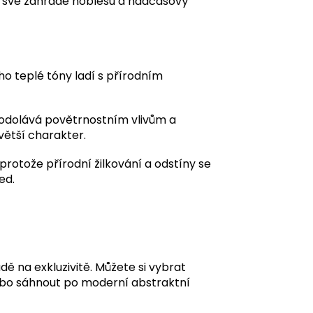
t své zahradě noblesu a nadčasový
ho teplé tóny ladí s přírodním
 odolává povětrnostním vlivům a
větší charakter.
protože přírodní žilkování a odstíny se
ed.
 na exkluzivitě. Můžete si vybrat
nebo sáhnout po moderní abstraktní