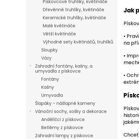
Pískovcové truhlíky, květináče
Jak 
Dřevěnné truhlíky, květináče
Keramické truhlíky, květináče
Pískov
Malé květináče
Větší květináče
•
Prav
Výhodné sety květináčů, truhlíků
na př
Sloupky
•
Impr
Vázy
mech
Zahradní fontány, kašny, a
umyvadla z pískovce
•
Ochr
Fontány
extré
Kašny
Písk
Umyvadla
Šlapáky - nášlapné kameny
Pískov
Vánoční sochy, sošky a dekorace
histor
Andělíčci z pískovce
jakému
Betlémy z pískovce
Chcete
Zahradní lampy z pískovce