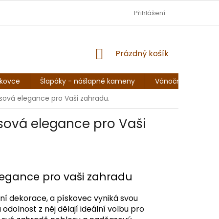
DOPRAVA - JEZISKOVADILNA.CZ
Přihlášení
OBCHODNÍ PODMÍNKY
NÁKUPNÍ
Prázdný košík
KOŠÍK
skovce
Šlapáky - nášlapné kameny
Vánoční sochy, so
sová elegance pro Vaši zahradu.
sová elegance pro Vaši
egance pro vaši zahradu
dní dekorace, a pískovec vyniká svou
odolnost z něj dělají ideální volbu pro