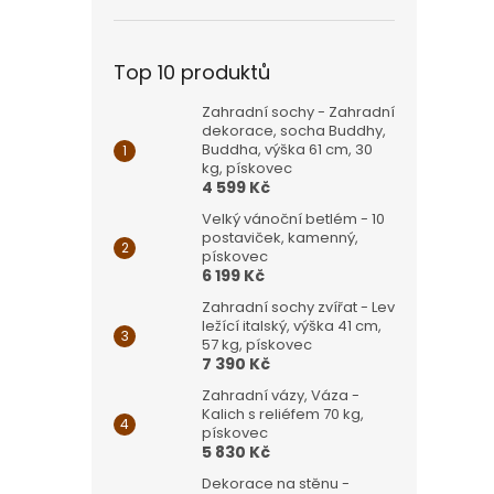
Top 10 produktů
Zahradní sochy - Zahradní
dekorace, socha Buddhy,
Buddha, výška 61 cm, 30
kg, pískovec
4 599 Kč
Velký vánoční betlém - 10
postaviček, kamenný,
pískovec
6 199 Kč
Zahradní sochy zvířat - Lev
ležící italský, výška 41 cm,
57 kg, pískovec
7 390 Kč
Zahradní vázy, Váza -
Kalich s reliéfem 70 kg,
pískovec
5 830 Kč
Dekorace na stěnu -