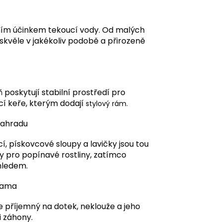
čním účinkem tekoucí vody. Od malých
kvěle v jakékoliv podobě a přirozeně
 poskytují stabilní prostředí pro
cí keře, kterým dodají
stylový rám.
zahradu
, pískovcové sloupy a lavičky jsou tou
y pro popínavé rostliny, zatímco
hledem.
hama
e příjemný na dotek, neklouže a jeho
i záhony.