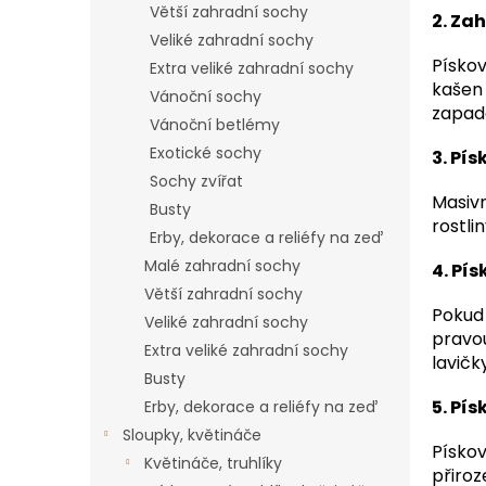
Větší zahradní sochy
2. Za
Veliké zahradní sochy
Pískov
Extra veliké zahradní sochy
kašen 
Vánoční sochy
zapad
Vánoční betlémy
Exotické sochy
3. Pí
Sochy zvířat
Masivn
Busty
rostli
Erby, dekorace a reliéfy na zeď
Malé zahradní sochy
4. Pí
Větší zahradní sochy
Pokud 
Veliké zahradní sochy
pravou
Extra veliké zahradní sochy
lavičk
Busty
5. Pí
Erby, dekorace a reliéfy na zeď
Sloupky, květináče
Pískov
Květináče, truhlíky
přiroz