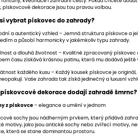
 fontány, květináče i zahradní cesty. Pokud chcete doda
, pískovcové dekorace jsou tou pravou volbou.
 si vybrat pískovec do zahrady?
odní a autentický vzhled – Jemná struktura pískovce a je
edím a působí harmonicky v jakémkoliv typu zahrady.
nost a dlouhá životnost – Kvalitně zpracovaný pískovec
em času získává krásnou patinu, která mu dodává ještě 
átnost každého kusu – Každý kousek pískovce je originál, 
neopakují. Vaše zahrada tak získá jedinečný a luxusní vzhl
 pískovcové dekorace dodají zahradě šmrnc?
hy z pískovce
– elegance a umění v jednom
cové sochy jsou nádherným prvkem, který přidává zahradě
ké motivy, jako jsou antické sochy nebo zvířecí motivy, 
ce, která se stane dominantou prostoru.