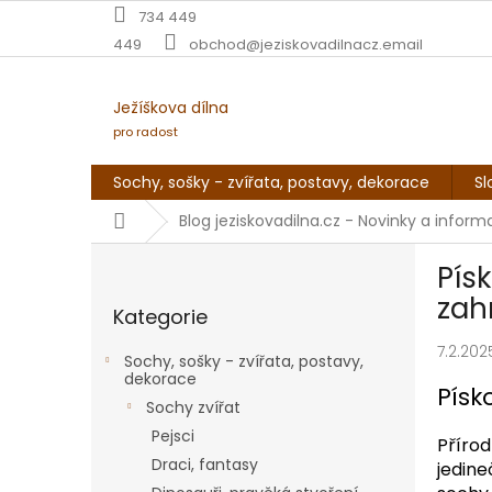
Přejít
734 449
na
449
obchod@jeziskovadilnacz.email
obsah
Ježíškova dílna
pro radost
Sochy, sošky - zvířata, postavy, dekorace
Sl
Domů
Blog jeziskovadilna.cz - Novinky a infor
P
Pís
o
Přeskočit
s
zah
Kategorie
kategorie
t
r
7.2.202
Sochy, sošky - zvířata, postavy,
a
dekorace
Písk
n
Sochy zvířat
n
Pejsci
Přírod
í
Draci, fantasy
jedine
p