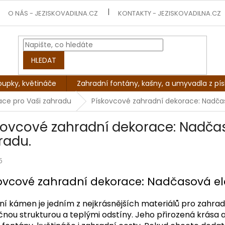
O NÁS - JEZISKOVADILNA.CZ
KONTAKTY - JEZISKOVADILNA.CZ
HLEDAT
oupky, květináče
Zahradní fontány, kašny, a umyvadla z pí
mace pro Vaši zahradu
Pískovcové zahradní dekorace: Nadča
kovcové zahradní dekorace: Nadča
radu.
5
ovcové zahradní dekorace: Nadčasová el
ní kámen je jedním z nejkrásnějších materiálů pro zahra
čnou strukturou a teplými odstíny. Jeho přirozená krása a 