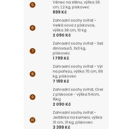
Věnec na stěnu, výška 26
cm, 1,2 kg, pískovec
699 Kč
Zahradní sochy zvířat -
Velká sova z pískovce,
výška 38 cm, 10 kg
2 090 Kč
Zahradní sochy zvířat - Set
dinosaurů, 3x3 kg,
pískovec
1 799 Kč
Zahradní sochy zvířat - Výr
na pařezu, výška 70 cm, 69
kg, pískovec
7 199 Kč
Zahradní sochy zvířat, Orel
z pískovce - výška 54cm,
15kg
2 090 Kč
Zahradní sochy zvířat -
Ještěrka na kameni, výška
31 cm, 31 kg, pískovec
3 399 Kč