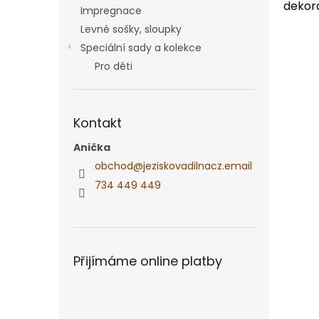
dekor
Impregnace
Levné sošky, sloupky
Speciální sady a kolekce
Pro děti
Kontakt
Anička
obchod
@
jeziskovadilnacz.email
734 449 449
Přijímáme online platby