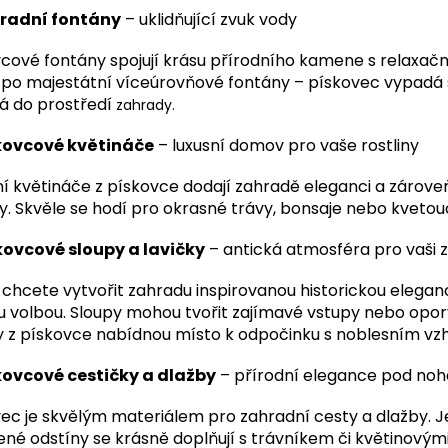
hradní fontány
– uklidňující zvuk vody
cové fontány spojují krásu přírodního kamene s relaxa
po majestátní víceúrovňové fontány – pískovec vypadá s
á do prostředí
zahrady.
skovcové květináče
– luxusní domov pro vaše rostliny
í květináče z pískovce dodají zahradě eleganci a zároveň
ny. Skvěle se hodí pro okrasné trávy, bonsaje nebo kvetou
skovcové sloupy a lavičky
– antická atmosféra pro vaši 
chcete vytvořit zahradu inspirovanou historickou elegancí
 volbou. Sloupy mohou tvořit zajímavé vstupy nebo opor
y z pískovce nabídnou místo k odpočinku s noblesním vz
skovcové cestičky a dlažby
– přírodní elegance pod no
ec je skvělým materiálem pro zahradní cesty a dlažby. J
ené odstíny se krásně doplňují s trávníkem či květinovým