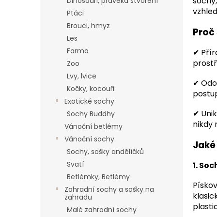
sochy,
a
Dinosauři, pravěká stvoření
vzhled
n
Ptáci
e
Brouci, hmyz
Proč
l
Les
Farma
✔ Přír
prostř
Zoo
Lvy, lvice
✔ Odol
Kočky, kocouři
postup
Exotické sochy
✔ Unik
Sochy Buddhy
nikdy 
Vánoční betlémy
Vánoční sochy
Jaké
Sochy, sošky andělíčků
Svatí
1. Soc
Betlémky, Betlémy
Pískov
Zahradní sochy a sošky na
klasic
zahradu
plasti
Malé zahradní sochy