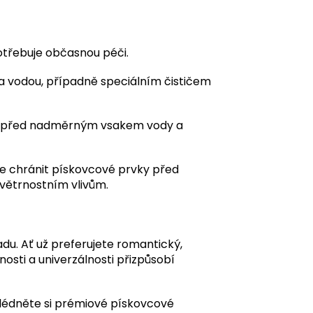
potřebuje občasnou péči.
a vodou, případně speciálním čističem
c před nadměrným vsakem vody a
 chránit pískovcové prvky před
větrnostním vlivům.
u. Ať už preferujete romantický,
nosti a univerzálnosti přizpůsobí
lédněte si prémiové pískovcové