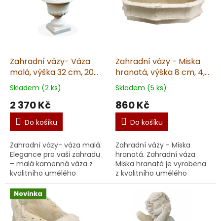
Zahradní vázy- Váza
Zahradní vázy - Miska
malá, výška 32 cm, 20
hranatá, výška 8 cm, 4,3
kg, pískovec
kg, pískovec
Skladem (2 ks)
Skladem (5 ks)
2 370 Kč
860 Kč
Do košíku
Do košíku
Zahradní vázy- váza malá.
Zahradní vázy - Miska
Elegance pro vaši zahradu
hranatá. Zahradní váza
– malá kamenná váza z
Miska hranatá je vyrobena
kvalitního umělého
z kvalitního umělého
pískovce, ručně vyrobená v
pískovce a zaujme svou
ČR. S detailním
unikátní ruční výrobou. S
Novinka
zpracováním a krásným
výškou 8 cm, průměrem
probar...
33...