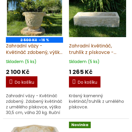
2 500 Kč
–16 %
Zahradní vázy -
Zahradní květináč,
Květináč zdobený, výška
truhlík z pískovce -
30,5 cm, 20 kg, pískovec
14x53x20cm, 18kg
Skladem (5 ks)
Skladem (5 ks)
2 100 Kč
1 265 Kč
Do košíku
Do košíku
Zahradní vázy - Květináč
Krásný kamenný
zdobený. Zdobený květináč
květináč/truhlík z umělého
z umělého pískovce, výška
pískovce.
30,5 cm, váha 20 kg. Ruční
výroba v ČR, krásná kresba
a dekorativní provedení.
Novinka
Vhodný do...