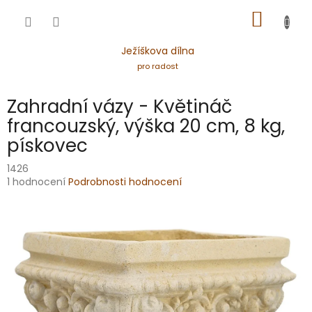
Přejít
NÁKUP
na
obsah
KOŠÍK
Ježíškova dílna
pro radost
Zahradní vázy - Květináč
francouzský, výška 20 cm, 8 kg,
pískovec
1426
Průměrné
1 hodnocení
Podrobnosti hodnocení
hodnocení
produktu
je
4,0
z
5
hvězdiček.