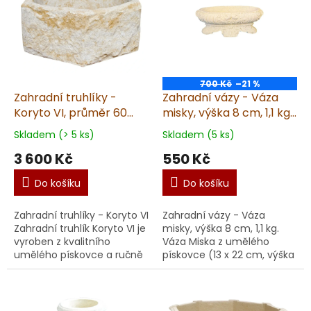
700 Kč
–21 %
Zahradní truhlíky -
Zahradní vázy - Váza
Koryto VI, průměr 60
misky, výška 8 cm, 1,1 kg,
cm, 51 kg, pískovec
pískovec
Skladem (> 5 ks)
Skladem (5 ks)
3 600 Kč
550 Kč
Do košíku
Do košíku
Zahradní truhlíky - Koryto VI
Zahradní vázy - Váza
Zahradní truhlík Koryto VI je
misky, výška 8 cm, 1,1 kg.
vyroben z kvalitního
Váza Miska z umělého
umělého pískovce a ručně
pískovce (13 x 22 cm, výška
zpracován pro dokonalou
8 cm, váha 1,1 kg) je ručně
kresbu. Průměr 60 cm a
vyrobena v ČR. S jemnou
váha 51 kg d...
kresbou a detail...