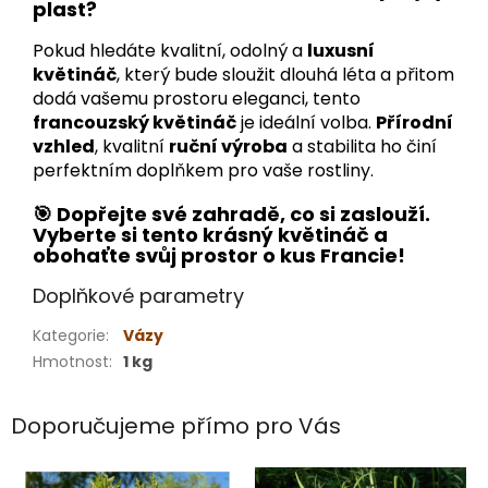
plast?
Pokud hledáte kvalitní, odolný a
luxusní
květináč
, který bude sloužit dlouhá léta a přitom
dodá vašemu prostoru eleganci, tento
francouzský květináč
je ideální volba.
Přírodní
vzhled
, kvalitní
ruční výroba
a stabilita ho činí
perfektním doplňkem pro vaše rostliny.
🎯 Dopřejte své zahradě, co si zaslouží.
Vyberte si tento krásný květináč a
obohaťte svůj prostor o kus Francie!
Doplňkové parametry
Kategorie
:
Vázy
Hmotnost
:
1 kg
Doporučujeme přímo pro Vás