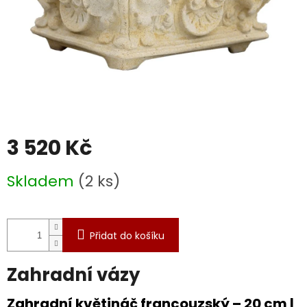
3 520 Kč
Měrná
Skladem
(2 ks)
cena:
Přidat do košíku
Zahradní vázy
Zahradní květináč francouzský – 20 cm |