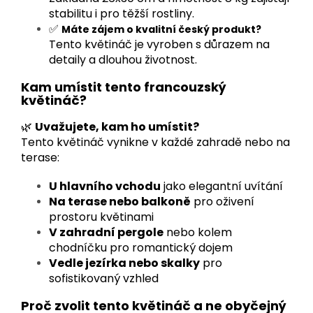
stabilitu i pro těžší rostliny.
✅
Máte zájem o kvalitní český produkt?
Tento květináč je vyroben s důrazem na
detaily a dlouhou životnost.
Kam umístit tento francouzský
květináč?
🌿
Uvažujete, kam ho umístit?
Tento květináč vynikne v každé zahradě nebo na
terase:
U hlavního vchodu
jako elegantní uvítání
Na terase nebo balkoně
pro oživení
prostoru květinami
V zahradní pergole
nebo kolem
chodníčku pro romantický dojem
Vedle jezírka nebo skalky
pro
sofistikovaný vzhled
Proč zvolit tento květináč a ne obyčejný