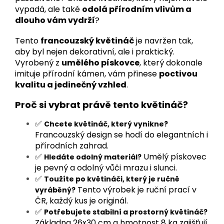
vypadá, ale také
odolá přírodním vlivům a
dlouho vám vydrží
?
Tento
francouzský květináč
je navržen tak,
aby byl nejen dekorativní, ale i praktický.
Vyrobený z
umělého pískovce
, který dokonale
imituje přírodní kámen, vám přinese
poctivou
kvalitu a jedinečný vzhled
.
Proč si vybrat právě tento květináč?
✅
Chcete květináč, který vynikne?
Francouzský design se hodí do elegantních i
přírodních zahrad.
✅
Umělý pískovec
Hledáte odolný materiál?
je pevný a odolný vůči mrazu i slunci.
✅
Toužíte po květináči, který je ručně
Tento výrobek je ruční prací v
vyráběný?
ČR, každý kus je originál.
✅
Potřebujete stabilní a prostorný květináč?
Základna 26x30 cm a hmotnost 8 kg zajišťují