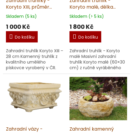
Zahradní truhlíky -
Zahradní truhlík -
Koryto XIII, průměr
Koryto malé, délka
28cm, 10kg, pískovec
60cm, šířka 30cm, 46kg,
Skladem (5 ks)
Skladem (> 5 ks)
pískovec
1 000 Kč
1 800 Kč
Do košíku
Do košíku
Zahradní truhlík Koryto XIII –
Zahradní truhlík - Koryto
28 cm Kamenný truhlík z
malé Masivní zahradní
kvalitního umělého
truhlík Koryto malé (60×30
pískovce vyrobený v ČR.
cm) z ručně vyráběného
Unikátní ruční výroba s
umělého pískovce. Odolný
detailním zpracováním a
květináč s realistickou
krásným probarvením...
kresbou, vhodný do...
Zahradní vázy -
Zahradní kamenný