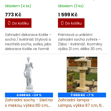
základna 21x21 cm, 3 kg,
21 cm, 10 kg, pískovec
Skladem (4 ks)
Skladem (3 ks)
pískovec
773 Kč
1 599 Kč
Do košíku
Do košíku
Zahradní dekorace Košile –
Prémiová a unikátní
socha / květináč Stylová a
zahradní socha zvířete -
neotřelá socha, soška, jako
Žába - květináč. Rozměry:
dekorace Košile ve formě
výška 21 cm, délka 30 cm,
sochy a zároveň
váha 10 kg. Garantujeme
originálního květináče je
dodání v
ideální volbou p...
nepoškozeném stavu.
Materiál: umělý...
2 099 Kč
–24 %
7 000 Kč
–7 %
Zahradní sochy - Slečna
Zahradní lampa -
s miskou, výška 60 cm,
Lampa, výška 97 cm, 60
4,5 kg
kg, pískovec