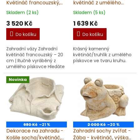
Květináč francouzský,
květináč z umělého
výška 20 cm, 8 kg,
pískovce -
Skladem (2 ks)
Skladem (5 ks)
pískovec
18cx40x40cm
3 520 Kč
1 639 Kč
Do košíku
Do košíku
Zahradní vázy Zahradní
Krásný kamenný
květináč francouzský – 20
květináč/truhlík z umělého
cm | Ručně vyráběný z
pískovce ve tvaru kruhu.
umělého pískovce Hledáte
elegantní a robustní
květináč pro vaši zahradu?
Novinka
Tento francouzský kvě...
980 Kč
–21 %
2 000 Kč
–20 %
Dekorace na zahradu -
Zahradní sochy zvířat -
Košile socha/květináč,
Žába - květináč, výška