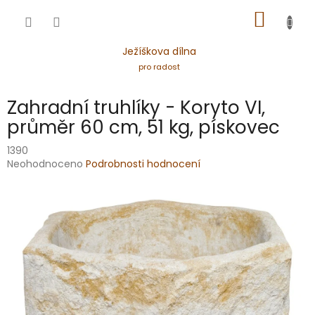
Přejít
NÁKUP
na
obsah
KOŠÍK
Ježíškova dílna
pro radost
Zahradní truhlíky - Koryto VI,
průměr 60 cm, 51 kg, pískovec
1390
Průměrné
Neohodnoceno
Podrobnosti hodnocení
hodnocení
produktu
je
0,0
z
5
hvězdiček.