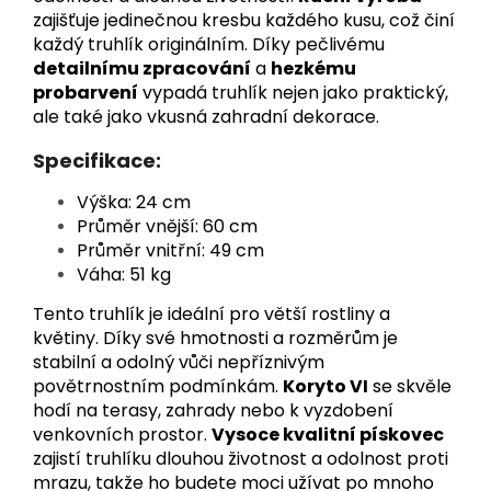
zajišťuje jedinečnou kresbu každého kusu, což činí
každý truhlík originálním. Díky pečlivému
detailnímu zpracování
a
hezkému
probarvení
vypadá truhlík nejen jako praktický,
ale také jako vkusná zahradní dekorace.
Specifikace:
Výška: 24 cm
Průměr vnější: 60 cm
Průměr vnitřní: 49 cm
Váha: 51 kg
Tento truhlík je ideální pro větší rostliny a
květiny. Díky své hmotnosti a rozměrům je
stabilní a odolný vůči nepříznivým
povětrnostním podmínkám.
Koryto VI
se skvěle
hodí na terasy, zahrady nebo k vyzdobení
venkovních prostor.
Vysoce kvalitní pískovec
zajistí truhlíku dlouhou životnost a odolnost proti
mrazu, takže ho budete moci užívat po mnoho