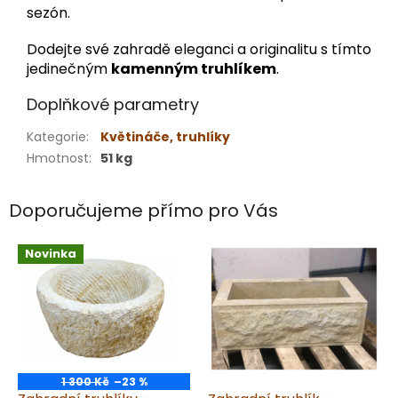
sezón.
Dodejte své zahradě eleganci a originalitu s tímto
jedinečným
kamenným truhlíkem
.
Doplňkové parametry
Kategorie
:
Květináče, truhlíky
Hmotnost
:
51 kg
Doporučujeme přímo pro Vás
Novinka
1 300 Kč
–23 %