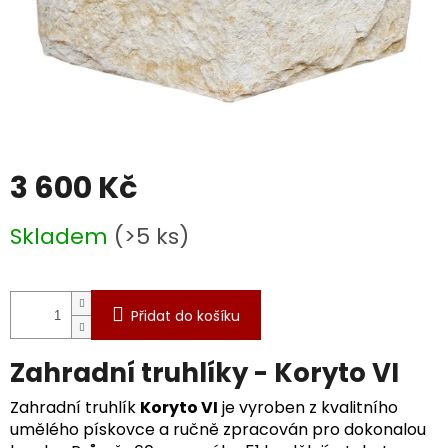
3 600 Kč
Měrná
Skladem
(>5 ks)
cena:
Přidat do košíku
Zahradní truhlíky - Koryto VI
Zahradní truhlík
Koryto VI
je vyroben z kvalitního
umělého pískovce a ručně zpracován pro dokonalou