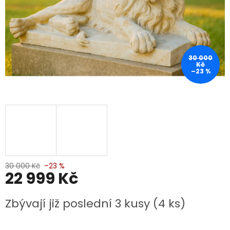
30 000
Kč
–23 %
30 000 Kč
–23 %
22 999 Kč
Měrná
Zbývají již poslední 3 kusy
(4 ks)
cena: