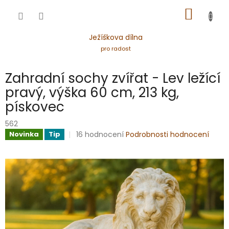
Přejít
NÁKUP
na
obsah
KOŠÍK
Ježíškova dílna
pro radost
Zahradní sochy zvířat - Lev ležící
pravý, výška 60 cm, 213 kg,
pískovec
562
Průměrné
16 hodnocení
Podrobnosti hodnocení
Novinka
Tip
hodnocení
produktu
je
4,9
z
5
hvězdiček.