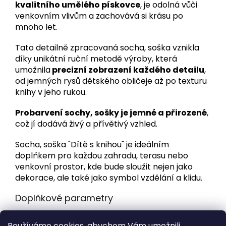
kvalitního umělého pískovce
, je odolná vůči
venkovním vlivům a zachovává si krásu po
mnoho let.
Tato detailně zpracovaná socha, soška vznikla
díky unikátní ruční metodě výroby, která
umožnila
precizní zobrazení každého detailu
,
od jemných rysů dětského obličeje až po texturu
knihy v jeho rukou.
Probarvení sochy, sošky je jemné a přirozené
,
což jí dodává živý a přívětivý vzhled.
Socha, soška "Dítě s knihou" je ideálním
doplňkem pro každou zahradu, terasu nebo
venkovní prostor, kde bude sloužit nejen jako
dekorace, ale také jako symbol vzdělání a klidu.
Doplňkové parametry
Kategorie
:
Zahradní sochy a sošky na zahradu
Používáme cookies, abychom Vám umožnili