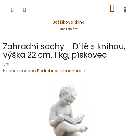
Přejít
NÁKUP
na
obsah
KOŠÍK
Ježíškova dílna
pro radost
Zahradní sochy - Dítě s knihou,
výška 22 cm, 1 kg, pískovec
721
Průměrné
Neohodnoceno
Podrobnosti hodnocení
hodnocení
produktu
je
0,0
z
5
hvězdiček.