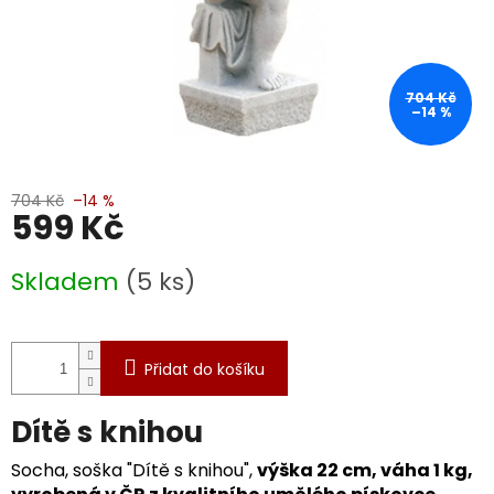
704 Kč
–14 %
704 Kč
–14 %
599 Kč
Měrná
Skladem
(5 ks)
cena:
Přidat do košíku
Dítě s knihou
Socha, soška "Dítě s knihou",
výška 22 cm, váha 1 kg,