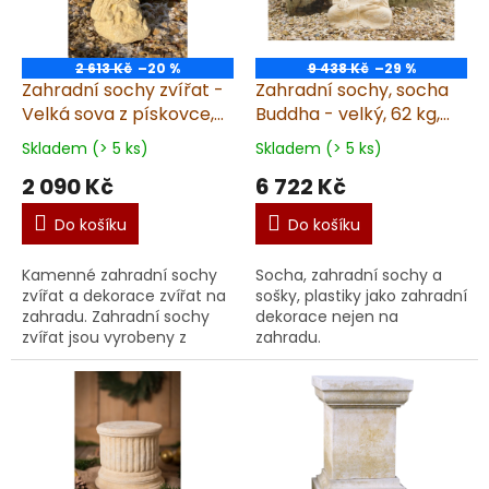
2 613 Kč
–20 %
9 438 Kč
–29 %
Zahradní sochy zvířat -
Zahradní sochy, socha
Velká sova z pískovce,
Buddha - velký, 62 kg,
výška 38 cm, 10 kg
pískovec
Skladem (> 5 ks)
Skladem (> 5 ks)
2 090 Kč
6 722 Kč
Do košíku
Do košíku
Kamenné zahradní sochy
Socha, zahradní sochy a
zvířat a dekorace zvířat na
sošky, plastiky jako zahradní
zahradu. Zahradní sochy
dekorace nejen na
zvířat jsou vyrobeny z
zahradu.
umělého pískovce.