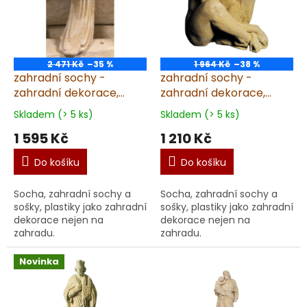
2 471 Kč
–35 %
1 964 Kč
–38 %
zahradní sochy -
zahradní sochy -
zahradní dekorace,
zahradní dekorace,
Moderní hlava - vlasy
Spící dívka, výška 21
Skladem (> 5 ks)
Skladem (> 5 ks)
7,7kg J
1 595 Kč
1 210 Kč
Do košíku
Do košíku
Socha, zahradní sochy a
Socha, zahradní sochy a
sošky, plastiky jako zahradní
sošky, plastiky jako zahradní
dekorace nejen na
dekorace nejen na
zahradu.
zahradu.
Novinka