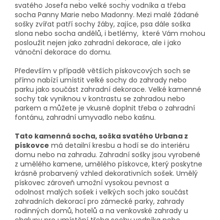
svatého Josefa nebo velké sochy vodníka a třeba
socha Panny Marie nebo Madonny. Mezi malé žádané
sošky zvířat patří sochy žáby, zajíce, psa dále soška
slona nebo socha andělů, i betlémy, které Vám mohou
posloužit nejen jako zahradní dekorace, ale i jako
vánoční dekorace do domu.
Především v případě větších pískovcových soch se
přímo nabízí umístit velké sochy do zahrady nebo
parku jako součást zahradní dekorace. Velké kamenné
sochy tak vyniknou v kontrastu se zahradou nebo
parkem a můžete je vkusně doplnit třeba o zahradní
fontánu, zahradní umyvadlo nebo kašnu.
Tato kamenná socha, soška svatého Urbana z
pískovce
má detailní kresbu a hodí se do interiéru
domu nebo na zahradu. Zahradní sošky jsou vyrobené
z umělého kamene, umělého pískovce, který poskytne
krásně probarvený vzhled dekorativních sošek. Umělý
pískovec zároveň umožní vysokou pevnost a
odolnost malých sošek i velkých soch jako součást
zahradních dekorací pro zámecké parky, zahrady
rodinných domů, hotelů a na venkovské zahrady u
chalupy pro umístění třeba sochy vodníka nebo