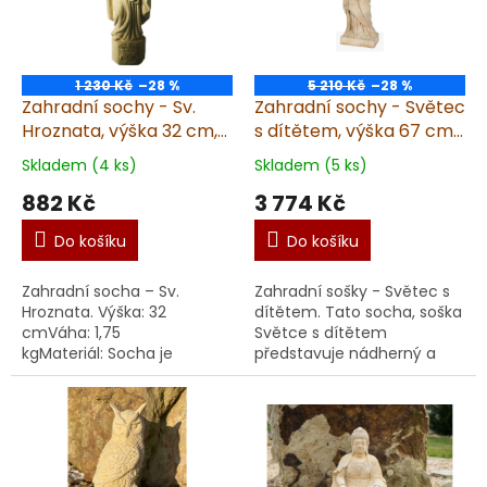
1 230 Kč
–28 %
5 210 Kč
–28 %
Zahradní sochy - Sv.
Zahradní sochy - Světec
Hroznata, výška 32 cm,
s dítětem, výška 67 cm,
1,75 kg, pískovec
27 kg, pískovec
Skladem (4 ks)
Skladem (5 ks)
882 Kč
3 774 Kč
Do košíku
Do košíku
Zahradní socha – Sv.
Zahradní sošky - Světec s
Hroznata. Výška: 32
dítětem. Tato socha, soška
cmVáha: 1,75
Světce s dítětem
kgMateriál: Socha je
představuje nádherný a
vyrobena z umělého
symbolický prvek pro vaši
pískovceVýroba: Ruční
zahradu či interiér. Socha,
výroba v ČR Socha, soška
soška zobrazuje la...
Sv. Hroznata je vynikají...