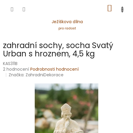
Přejít
NÁKUP
na
obsah
KOŠÍK
Ježíškova dílna
pro radost
zahradní sochy, socha Svatý
Urban s hroznem, 4,5 kg
KAS311B
Průměrné
2 hodnocení
Podrobnosti hodnocení
hodnocení
Značka:
ZahradniDekorace
produktu
je
4,5
z
5
hvězdiček.