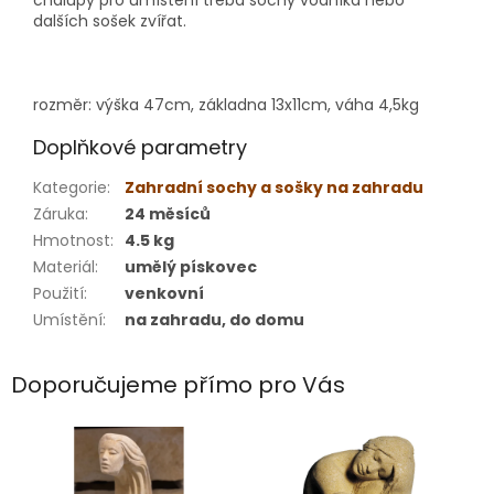
dalších sošek zvířat.
rozměr: výška 47cm, základna 13x11cm, váha 4,5kg
Doplňkové parametry
Kategorie
:
Zahradní sochy a sošky na zahradu
Záruka
:
24 měsíců
Hmotnost
:
4.5 kg
Materiál
:
umělý pískovec
Použití
:
venkovní
Umístění
:
na zahradu, do domu
Doporučujeme přímo pro Vás