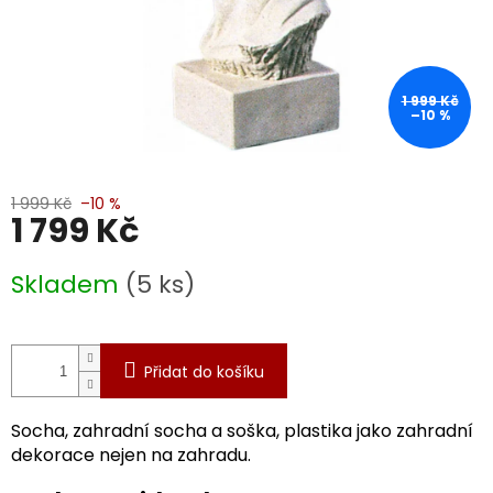
1 999 Kč
–10 %
1 999 Kč
–10 %
1 799 Kč
Měrná
Skladem
(5 ks)
cena:
Přidat do košíku
Socha, zahradní socha a soška, plastika jako zahradní
dekorace nejen na zahradu.