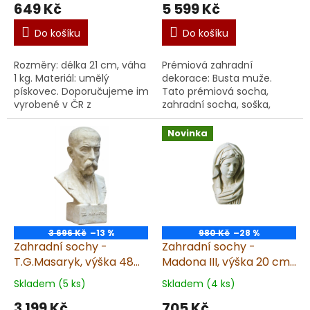
649 Kč
5 599 Kč
Do košíku
Do košíku
Rozměry: délka 21 cm, váha
Prémiová zahradní
1 kg. Materiál: umělý
dekorace: Busta muže.
pískovec. Doporučujeme impregnaci.
Tato prémiová socha,
vyrobené v ČR z
zahradní socha, soška,
kvalitního umělého
plastika, dekorace je
pískovce precizní ruční
určena nejen pro zahradu.
Novinka
metoda výroby pro do...
Vyrobená v ČR z
kvalitního umělé...
3 696 Kč
–13 %
980 Kč
–28 %
Zahradní sochy -
Zahradní sochy -
T.G.Masaryk, výška 48
Madona III, výška 20 cm,
cm, 19 kg
1,9 kg, pískovec
Skladem (5 ks)
Skladem (4 ks)
3 199 Kč
705 Kč