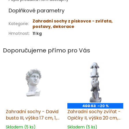
Doplňkové parametry
Zahradní sochy z pískovce - zvířata,
Kategorie
:
postavy, dekorace
Hmotnost
:
11 kg
Doporučujeme přímo pro Vás
400 Kč
–20 %
Zahradní sochy - David
Zahradní sochy zvířat -
busta III, výška 17 cm, 1,2
Opičky II, výška 20 cm,
kg, pískovec
0,3 kg, pískovec
Skladem (5 ks)
Skladem (5 ks)