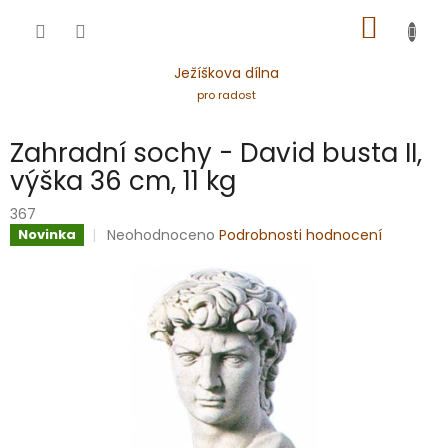
Přejít
NÁKUP
na
obsah
KOŠÍK
Ježíškova dílna
pro radost
Zahradní sochy - David busta II,
výška 36 cm, 11 kg
367
Průměrné
Neohodnoceno
Podrobnosti hodnocení
Novinka
hodnocení
produktu
je
0,0
z
5
hvězdiček.