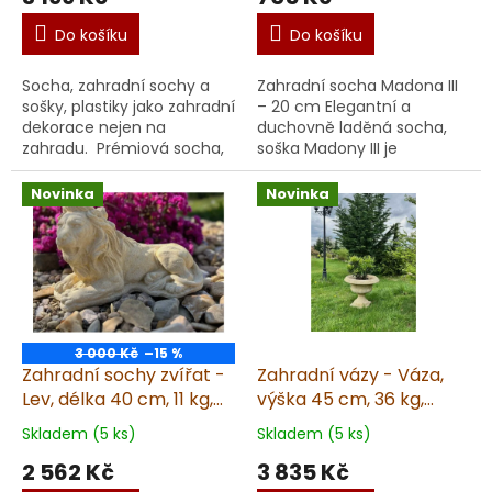
Do košíku
Do košíku
Socha, zahradní sochy a
Zahradní socha Madona III
sošky, plastiky jako zahradní
– 20 cm Elegantní a
dekorace nejen na
duchovně laděná socha,
zahradu. Prémiová socha,
soška Madony III je
busta T.G.M. nejen na
nádhernou dekorací nejen
zahradu. Vyrobená v ČR z
na zahradu, ale i do
Novinka
Novinka
kvalitního umělého ...
interiéru. S výškou 20 cm a
hm...
3 000 Kč
–15 %
Zahradní sochy zvířat -
Zahradní vázy - Váza,
Lev, délka 40 cm, 11 kg,
výška 45 cm, 36 kg,
pískovec
pískovec
Skladem (5 ks)
Skladem (5 ks)
2 562 Kč
3 835 Kč