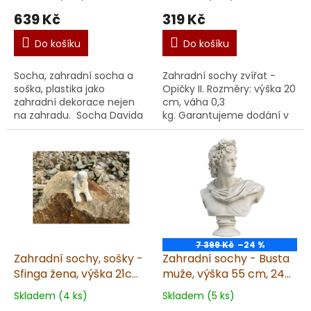
639 Kč
319 Kč
Do košíku
Do košíku
Socha, zahradní socha a
Zahradní sochy zvířat -
soška, plastika jako
Opičky II. Rozměry: výška 20
zahradní dekorace nejen
cm, váha 0,3
na zahradu. Socha Davida
kg. Garantujeme dodání v
- busta III. Vyrobená v ČR z
nepoškozeném stavu.
kvalitního umělého
Materiál: umělý
pískovce. Unikátní ru...
pískovec. Doporučujeme impr
...
7 399 Kč
–24 %
Zahradní sochy, sošky -
Zahradní sochy - Busta
Sfinga žena, výška 21cm,
muže, výška 55 cm, 24
1kg, pískovec
kg
Skladem (4 ks)
Skladem (5 ks)