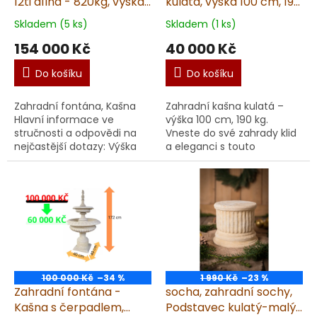
12ti dílná - 820kg, výška
kulatá, výška 100 cm, 190
150 cm, šířka 180 cm
kg - komplet - pískovec
Skladem (5 ks)
Skladem (1 ks)
SLEVA - 20 000 KČ
154 000 Kč
40 000 Kč
KONČÍ 30. 10. 2025
Do košíku
Do košíku
Zahradní fontána, Kašna
Zahradní kašna kulatá –
Hlavní informace ve
výška 100 cm, 190 kg.
stručnosti a odpovědi na
Vneste do své zahrady klid
nejčastější dotazy: Výška
a eleganci s touto
150 cm. Váha 820 kg.
nádhernou kulatou
Skladem. Přeprava
zahradní kašnou. Kašna je
sloužbou Geis, na bezpečne
vyrobena v ČR z kvalitního
zab...
um...
100 000 Kč
–34 %
1 990 Kč
–23 %
Zahradní fontána -
socha, zahradní sochy,
Kašna s čerpadlem,
Podstavec kulatý-malý