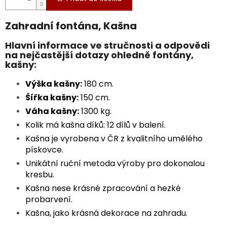
Zahradní fontána, Kašna
Hlavní informace ve stručnosti a odpovědi
na nejčastější dotazy ohledně fontány,
kašny:
Výška kašny:
180 cm.
Šířka kašny:
150 cm.
Váha kašny:
1300 kg.
Kolik má kašna díků: 12 dílů v balení.
Kašna je vyrobena v ČR z kvalitního umělého
pískovce.
Unikátní ruční metoda výroby pro dokonalou
kresbu.
Kašna nese krásné zpracování a hezké
probarvení.
Kašna, jako krásná dekorace na zahradu.