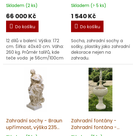
výška 172cm, 260kg
13kg T
Skladem (2 ks)
Skladem (> 5 ks)
66 000 Kč
1 540 Kč
Do košíku
Do košíku
12 dílů v balení. Výška: 172
Socha, zahradní sochy a
cm. Šířka: 40x40 cm. Váha:
sošky, plastiky jako zahradní
260 kg. Průměr talířů, kde
dekorace nejen na
teče voda je 56cm/100cm
zahradu.
Vyrobené v ČR z
kvalitního umělého
pískovce. Unikátní ruč...
Zahradní sochy - Braun
Zahradní fontány -
upřímnost, výška 235
Zahradní fontána -
cm, 1500kg
malá, výška 90 cm, 55