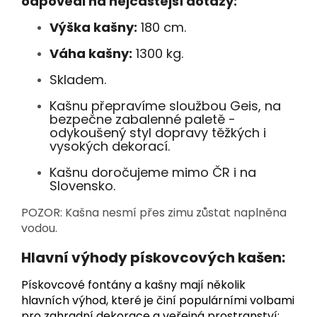
odpovědi na nejčastější dotazy:
Výška kašny:
180 cm.
Váha kašny:
1300 kg.
Skladem.
Kašnu přepravíme sloužbou Geis, na
bezpečne zabalenné paletě -
odykoušený styl dopravy těžkých i
vysokých dekorací.
Kašnu doročujeme mimo ČR i na
Slovensko.
POZOR: Kašna nesmí přes zimu zůstat naplněna
vodou.
Hlavní výhody pískovcových kašen:
Pískovcové fontány a kašny mají několik
hlavních výhod, které je činí populárními volbami
pro zahradní dekorace a veřejná prostranství: