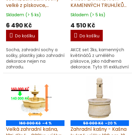
velké z pískovce,
KAMENNÝCH TRUHLÍKŮ
Podstavec hranatý 101
ve slevě z pískovce -
Skladem (> 5 ks)
Skladem (> 5 ks)
kg T
56x28x14cm
6 490 Kč
4 510 Kč
Do košíku
Do košíku
Socha, zahradní sochy a
AKCE set 3ks, kamenných
sošky, plastiky jako zahradní
květináčů z umělého
dekorace nejen na
pískovce, jako nádherná
zahradu.
dekorace. Tyto tři exkluzivní
květináče se perfektně
hodí pro zkrášlení každého
typu zahrady.
160 000 Kč
–4 %
50 000 Kč
–20 %
Velká zahradní kašna,
Zahradní kašny - Kašna