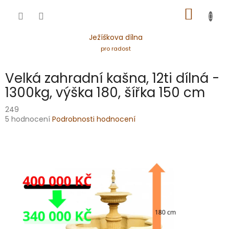
Přejít
NÁKUP
na
obsah
KOŠÍK
Ježíškova dílna
pro radost
Velká zahradní kašna, 12ti dílná -
1300kg, výška 180, šířka 150 cm
249
Průměrné
5 hodnocení
Podrobnosti hodnocení
hodnocení
produktu
je
5,0
z
5
hvězdiček.