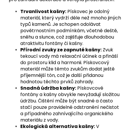
Trvanlivost kašny:
Pískovec je odolný
materiál, který vydrží déle než mnoho jiných
typů kamenů. Je schopen odolávat
povětrnostním podmínkám, včetně deště,
sněhu a slunce, což zajišťuje dlouhodobou
atraktivitu fontány či kašny.
Přírodní zvuky ze zapnuté kašny:
Zvuk
tekoucí vody má relaxační účinek a přináší
do prostoru klid a harmonii. Pískovcový
materiál může těmto zvukům dodat ještě
příjemnější tón, což je další přidanou
hodnotou těchto prvků zahrady.
Snadná údržba kašny:
Pískovcové
fontány a kašny obvykle nevyžadují složitou
údržbu. Čištění může být snadné a často
stačí pouze pravidelné odstranění nečistot
a případného zahnívajícího organického
materiálu z vody.
Ekologická alternativa kašny:
V