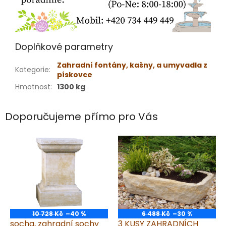
Doplňkové parametry
Zahradní fontány, kašny, a umyvadla z
Kategorie
:
pískovce
Hmotnost
:
1300 kg
Doporučujeme přímo pro Vás
10 728 Kč
–40 %
6 488 Kč
–30 %
socha, zahradní sochy
3 KUSY ZAHRADNÍCH