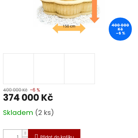
400 000
Kč
–6 %
400 000 Kč
–6 %
374 000 Kč
Měrná
Skladem
(2 ks)
cena:
Přidat do košíku