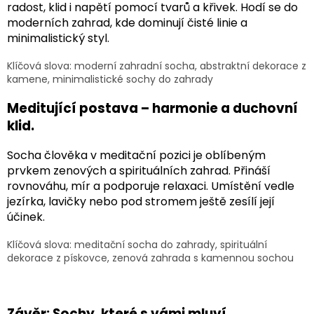
radost, klid i napětí pomocí tvarů a křivek. Hodí se do
moderních zahrad, kde dominují čisté linie a
minimalistický styl.
Klíčová slova:
moderní zahradní socha, abstraktní dekorace z
kamene, minimalistické sochy do zahrady
Meditující postava – harmonie a duchovní
klid.
Socha člověka v meditační pozici je oblíbeným
prvkem zenových a spirituálních zahrad. Přináší
rovnováhu, mír a podporuje relaxaci. Umístění vedle
jezírka, lavičky nebo pod stromem ještě zesílí její
účinek.
K
líčová slova:
meditační socha do zahrady, spirituální
dekorace z pískovce, zenová zahrada s kamennou sochou
Závěr: Sochy, které s vámi mluví.