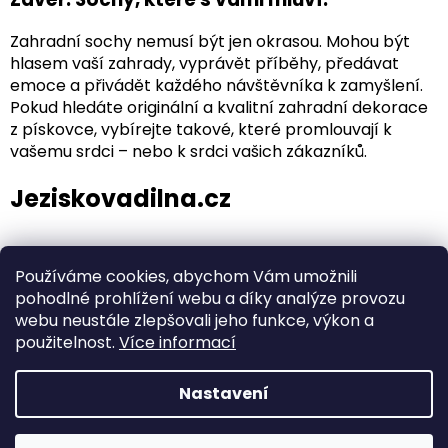
Zahradní sochy nemusí být jen okrasou. Mohou být
hlasem vaší zahrady, vyprávět příběhy, předávat
emoce a přivádět každého návštěvníka k zamyšlení.
Pokud hledáte originální a kvalitní zahradní dekorace
z pískovce, vybírejte takové, které promlouvají k
vašemu srdci – nebo k srdci vašich zákazníků.
Jeziskovadilna.cz
Používáme cookies, abychom Vám umožnili
PŘEDCHOZÍ ČLÁNEK
DALŠÍ ČLÁNEK
pohodlné prohlížení webu a díky analýze provozu
webu neustále zlepšovali jeho funkce, výkon a
Z
použitelnost.
Více informací
á
Vytvořil Shoptet
p
Nastavení
a
t
Copyright 2026
Ježíškova dílna
. Všechna práva