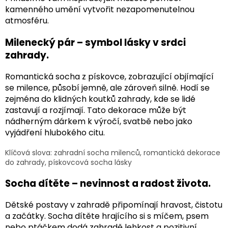
kamenného umění vytvořit nezapomenutelnou
atmosféru.
Milenecký pár – symbol lásky v srdci
zahrady.
Romantická socha z pískovce, zobrazující objímající
se milence, působí jemně, ale zároveň silně. Hodí se
zejména do klidných koutků zahrady, kde se lidé
zastavují a rozjímají. Tato dekorace může být
nádherným dárkem k výročí, svatbě nebo jako
vyjádření hlubokého citu.
Klíčová slova:
zahradní socha milenců, romantická dekorace
do zahrady, pískovcová socha lásky
Socha dítěte – nevinnost a radost života.
Dětské postavy v zahradě připomínají hravost, čistotu
a začátky. Socha dítěte hrajícího si s míčem, psem
nebo ptáčkem dodá zahradě lehkost a pozitivní