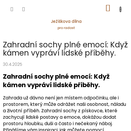
Přejít
NÁKUP
na
obsah
KOŠÍK
Ježíškova dílna
pro radost
Zahradní sochy plné emocí: Když
kámen vypráví lidské příběhy.
30.4.2025
Zahradní sochy plné emocí: Když
kámen vypráví lidské příběhy.
Zahrada už dávno není jen místem odpočinku, ale i
prostorem, který může odrážet naši osobnost, náladu
a životní příběh. Zahradní sochy z pískovce, které
zachycují lidské postavy a emoce, dokážou dodat
prostoru hloubku, duši a často i nečekaný náboj.
Přinášíme vám inspiraci, jak můžete pomocí