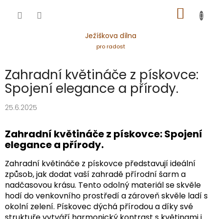
Přejít
NÁKUP
na
obsah
KOŠÍK
Ježíškova dílna
pro radost
Zahradní květináče z pískovce:
Spojení elegance a přírody.
25.6.2025
Zahradní květináče z pískovce: Spojení
elegance a přírody.
Zahradní květináče z pískovce představují ideální
způsob, jak dodat vaší zahradě přírodní šarm a
nadčasovou krásu. Tento odolný materiál se skvěle
hodí do venkovního prostředí a zároveň skvěle ladí s
okolní zelení. Pískovec dýchá přírodou a díky své
struktuře vytváří harmonický kontrast s květinami i