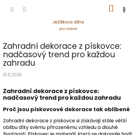
Přejít
NÁKUP
na
obsah
KOŠÍK
Ježíškova dílna
pro radost
Zahradní dekorace z pískovce:
nadčasový trend pro každou
zahradu
10.6.2026
Zahradní dekorace z pískovce:
nadčasový trend pro každou zahradu
Proč jsou pískovcové dekorace tak oblíbené
Zahradní dekorace z pískovce si získávají stále větší
oblibu díky svému přirozenému vzhledu a dlouhé
životnosti. Pískovec je materiál, který se dokonale hodí