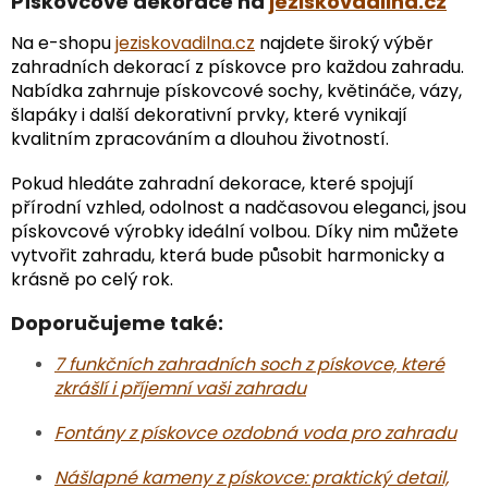
Pískovcové dekorace na
jeziskovadilna.cz
Na e-shopu
jeziskovadilna.cz
najdete široký výběr
zahradních dekorací z pískovce pro každou zahradu.
Nabídka zahrnuje pískovcové sochy, květináče, vázy,
šlapáky i další dekorativní prvky, které vynikají
kvalitním zpracováním a dlouhou životností.
Pokud hledáte zahradní dekorace, které spojují
přírodní vzhled, odolnost a nadčasovou eleganci, jsou
pískovcové výrobky ideální volbou. Díky nim můžete
vytvořit zahradu, která bude působit harmonicky a
krásně po celý rok.
Doporučujeme také:
7 funkčních zahradních soch z pískovce, které
zkrášlí i příjemní vaši zahradu
Fontány z pískovce ozdobná voda pro zahradu
Nášlapné kameny z pískovce: praktický detail,