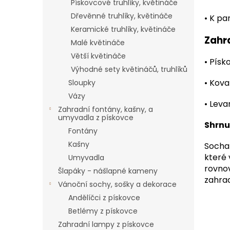
Pískovcové truhlíky, květináče
Dřevěnné truhlíky, květináče
•
K pa
Keramické truhlíky, květináče
Zahra
Malé květináče
Větší květináče
•
Písk
Výhodné sety květináčů, truhlíků
•
Kova
Sloupky
Vázy
•
Levan
Zahradní fontány, kašny, a
umyvadla z pískovce
Shrnut
Fontány
Kašny
Socha 
které 
Umyvadla
rovnov
Šlapáky - nášlapné kameny
zahra
Vánoční sochy, sošky a dekorace
Andělíčci z pískovce
Betlémy z pískovce
Zahradní lampy z pískovce