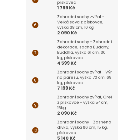
pískovec
1 799 Kč
Zahradní sochy zvířat -
Velká sova z pískovce,
výška 38 cm, 10 kg
2 090 Kč
Zahradní sochy - Zahradní
dekorace, socha Buddhy,
Buddha, výška 61 cm, 30
kg, pískovec
4 599 Kč
Zahradní sochy zvířat - Výr
na pařezu, výška 70 cm, 69
kg, pískovec
7 199 Kč
Zahradní sochy zvířat, Orel
z pískovce - výška 54cm,
15kg
2 090 Kč
Zahradní sochy - Zasněná
dívka, výška 66 cm, 15 kg,
pískovec
5 140 Kč