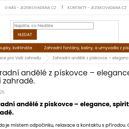
O NÁS - JEZISKOVADILNA.CZ
KONTAKTY - JEZISKOVADILNA.CZ
HLEDAT
oupky, květináče
Zahradní fontány, kašny, a umyvadla z pí
mace pro Vaši zahradu
Zahradní andělé z pískovce – elegance, 
radní andělé z pískovce – elegance, 
í zahradě.
025
adní andělé z pískovce – elegance, spiritu
adě.
a je místem odpočinku, relaxace a kontaktu s přírodou. 