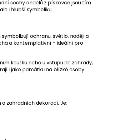
adní sochy andělů z pískovce jsou tím
le i hlubší symboliku.
ymbolizují ochranu, světlo, naději a
ichá a kontemplativní – ideální pro
čním koutku nebo u vstupu do zahrady,
rají i jako památku na blízké osoby
h a zahradních dekorací. Je: