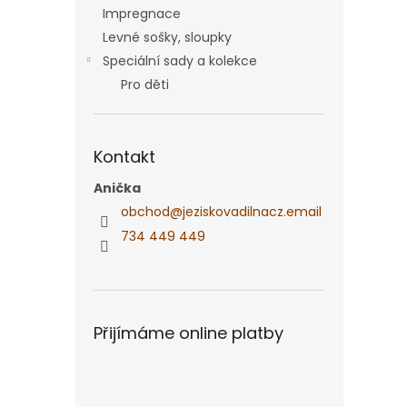
Impregnace
Levné sošky, sloupky
Speciální sady a kolekce
Pro děti
Kontakt
Anička
obchod
@
jeziskovadilnacz.email
734 449 449
Přijímáme online platby