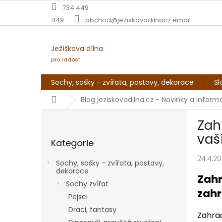
Přejít
734 449
na
449
obchod@jeziskovadilnacz.email
obsah
Ježíškova dílna
pro radost
Sochy, sošky - zvířata, postavy, dekorace
Sl
Domů
Blog jeziskovadilna.cz - Novinky a infor
P
Zah
o
Přeskočit
s
vaš
Kategorie
kategorie
t
r
24.4.2
Sochy, sošky - zvířata, postavy,
a
dekorace
Zahr
n
Sochy zvířat
n
zahr
Pejsci
í
Draci, fantasy
p
Zahrad