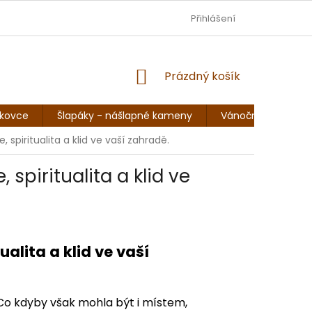
DOPRAVA - JEZISKOVADILNA.CZ
Přihlášení
OBCHODNÍ PODMÍNKY
NÁKUPNÍ
Prázdný košík
KOŠÍK
skovce
Šlapáky - nášlapné kameny
Vánoční sochy, so
spiritualita a klid ve vaší zahradě.
spiritualita a klid ve
alita a klid ve vaší
Co kdyby však mohla být i místem,