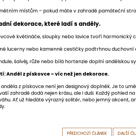
mětním místům – pokud máte v zahradě památeční str
dní dekorace, které ladí s anděly.
ovcové květináče, sloupky nebo lavice tvoří harmonický c
né lucerny nebo kamenné cestičky podtrhnou duchovní c
dule, šalvěj, růže nebo bílá hortenzie doplní andělskou sy
í: Anděl z pískovce – víc než jen dekorace.
anděla z pískovce není jen designový doplněk. Je to umě
vaší zahradě dodá nejen krásu, ale i duši. Každý pohled na
áhu. Ať už hledáte výrazný solitér, nebo jemný akcent, 
dy.
PŘEDCHOZÍ ČLÁNEK
DALŠÍ Č