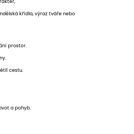
rakter,
ndělská křídla, výraz tváře nebo
ání prostor.
ny.
ětlí cestu.
život a pohyb.