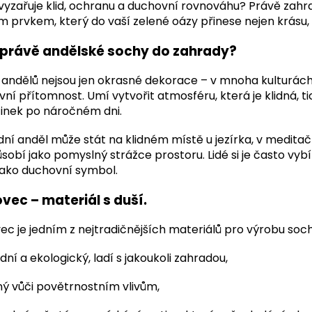
vyzařuje klid, ochranu a duchovní rovnováhu? Právě zahr
 prvkem, který do vaší zelené oázy přinese nejen krásu, a
 právě andělské sochy do zahrady?
andělů nejsou jen okrasné dekorace – v mnoha kulturách s
ní přítomnost. Umí vytvořit atmosféru, která je klidná, t
inek po náročném dni.
ní anděl může stát na klidném místě u jezírka, v medita
sobí jako pomyslný strážce prostoru. Lidé si je často vybí
jako duchovní symbol.
vec – materiál s duší.
ec je jedním z nejtradičnějších materiálů pro výrobu soc
dní a ekologický, ladí s jakoukoli zahradou,
ný vůči povětrnostním vlivům,