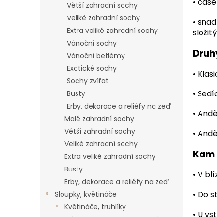
•
čase
Větší zahradní sochy
Veliké zahradní sochy
•
snad
Extra veliké zahradní sochy
složitý
Vánoční sochy
Druhy
Vánoční betlémy
Exotické sochy
•
Klasi
Sochy zvířat
•
Sedíc
Busty
Erby, dekorace a reliéfy na zeď
•
Anděl
Malé zahradní sochy
Větší zahradní sochy
•
Anděl
Veliké zahradní sochy
Kam 
Extra veliké zahradní sochy
Busty
•
V blí
Erby, dekorace a reliéfy na zeď
•
Do st
Sloupky, květináče
Květináče, truhlíky
•
U vs