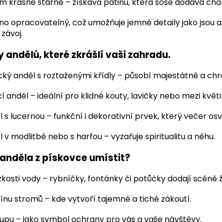
m krásně stárne – získává patinu, která soše dodává cha
no opracovatelný, což umožňuje jemné detaily jako jsou a
 závoj.
 andělů, které zkrášlí vaši zahradu.
cký anděl s roztaženými křídly – působí majestátně a chr
í anděl – ideální pro klidné kouty, lavičky nebo mezi květi
 s lucernou – funkční i dekorativní prvek, který večer osv
 v modlitbě nebo s harfou – vyzařuje spiritualitu a něhu.
anděla z pískovce umístit?
zkosti vody – rybníčky, fontánky či potůčky dodají scéně 
ínu stromů – kde vytvoří tajemné a tiché zákoutí.
tupu – jako symbol ochrany pro vás a vaše návštěvy.