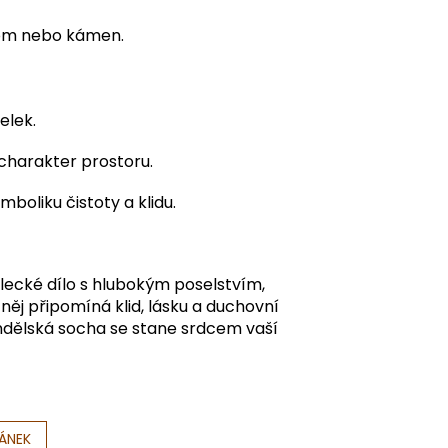
om nebo kámen.
elek.
harakter prostoru.
mboliku čistoty a klidu.
lecké dílo s hlubokým poselstvím,
 něj připomíná klid, lásku a duchovní
andělská socha se stane srdcem vaší
LÁNEK