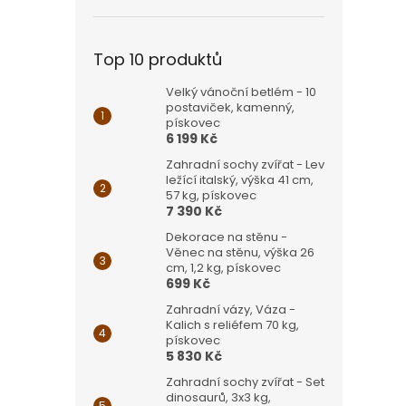
Top 10 produktů
Velký vánoční betlém - 10
postaviček, kamenný,
pískovec
6 199 Kč
Zahradní sochy zvířat - Lev
ležící italský, výška 41 cm,
57 kg, pískovec
7 390 Kč
Dekorace na stěnu -
Věnec na stěnu, výška 26
cm, 1,2 kg, pískovec
699 Kč
Zahradní vázy, Váza -
Kalich s reliéfem 70 kg,
pískovec
5 830 Kč
Zahradní sochy zvířat - Set
dinosaurů, 3x3 kg,