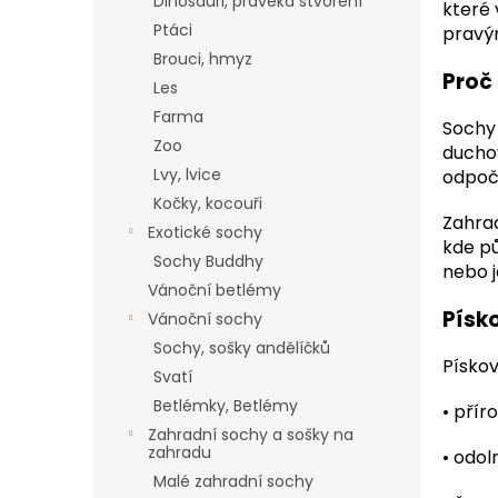
a
Dinosauři, pravěká stvoření
které 
n
Ptáci
pravým
e
Brouci, hmyz
l
Proč
Les
Farma
Sochy 
Zoo
duchov
Lvy, lvice
odpoč
Kočky, kocouři
Zahrad
Exotické sochy
kde pů
Sochy Buddhy
nebo 
Vánoční betlémy
Písko
Vánoční sochy
Sochy, sošky andělíčků
Pískov
Svatí
Betlémky, Betlémy
•
příro
Zahradní sochy a sošky na
zahradu
•
odol
Malé zahradní sochy