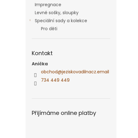
Impregnace
Levné sošky, sloupky
Speciální sady a kolekce
Pro děti
Kontakt
Anička
obchod
@
jeziskovadilnacz.email
734 449 449
Přijímáme online platby