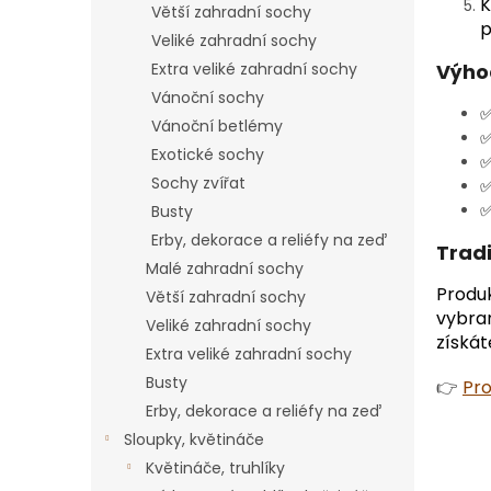
K
Větší zahradní sochy
Veliké zahradní sochy
Extra veliké zahradní sochy
Výho
Vánoční sochy
✅
Vánoční betlémy
✅
Exotické sochy
✅
Sochy zvířat
✅
✅
Busty
Erby, dekorace a reliéfy na zeď
Trad
Malé zahradní sochy
Produ
Větší zahradní sochy
vybran
Veliké zahradní sochy
získát
Extra veliké zahradní sochy
Busty
👉
Pro
Erby, dekorace a reliéfy na zeď
Sloupky, květináče
Květináče, truhlíky