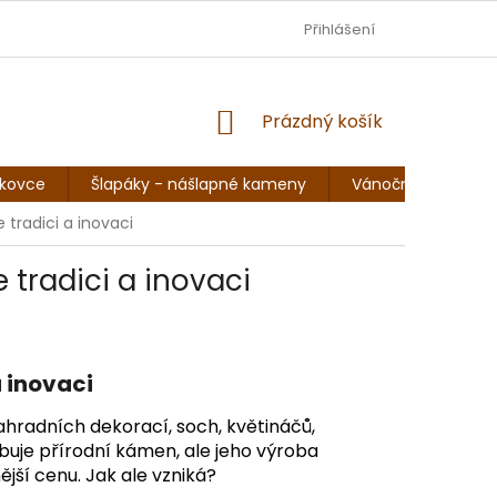
DOPRAVA - JEZISKOVADILNA.CZ
Přihlášení
OBCHODNÍ PODMÍNKY
NÁKUPNÍ
Prázdný košík
KOŠÍK
skovce
Šlapáky - nášlapné kameny
Vánoční sochy, so
 tradici a inovaci
 tradici a inovaci
a inovaci
hradních dekorací, soch, květináčů,
uje přírodní kámen, ale jeho výroba
ější cenu. Jak ale vzniká?