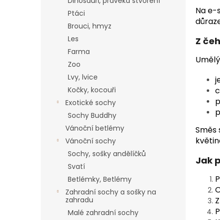
a
Dinosauři, pravěká stvoření
Na e-
n
Ptáci
důraze
e
Brouci, hmyz
l
Les
Z čeh
Farma
Umělý 
Zoo
Lvy, lvice
j
Kočky, kocouři
c
p
Exotické sochy
p
Sochy Buddhy
Vánoční betlémy
Směs s
květin
Vánoční sochy
Sochy, sošky andělíčků
Jak 
Svatí
P
Betlémky, Betlémy
O
Zahradní sochy a sošky na
zahradu
Z
P
Malé zahradní sochy