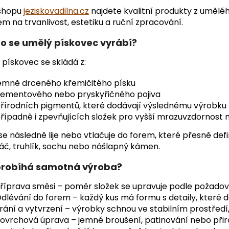
shopu
jeziskovadilna.cz
najdete kvalitní produkty z umělé
m na trvanlivost, estetiku a ruční zpracování.
o se umělý pískovec vyrábí?
pískovec se skládá z:
emně drceného křemičitého písku
ementového nebo pryskyřičného pojiva
řírodních pigmentů, které dodávají výslednému výrobku
řípadně i zpevňujících složek pro vyšší mrazuvzdornost
e následně lije nebo vtlačuje do forem, které přesně defin
áč, truhlík, sochu nebo nášlapný kámen.
probíhá samotná výroba?
říprava směsi – poměr složek se upravuje podle požadov
dlévání do forem – každý kus má formu s detaily, které d
rání a vytvrzení – výrobky schnou ve stabilním prostředí
ovrchová úprava – jemné broušení, patinování nebo přir