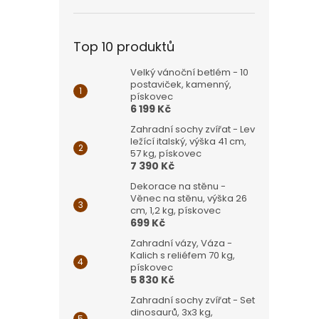
Top 10 produktů
Velký vánoční betlém - 10
postaviček, kamenný,
pískovec
6 199 Kč
Zahradní sochy zvířat - Lev
ležící italský, výška 41 cm,
57 kg, pískovec
7 390 Kč
Dekorace na stěnu -
Věnec na stěnu, výška 26
cm, 1,2 kg, pískovec
699 Kč
Zahradní vázy, Váza -
Kalich s reliéfem 70 kg,
pískovec
5 830 Kč
Zahradní sochy zvířat - Set
dinosaurů, 3x3 kg,