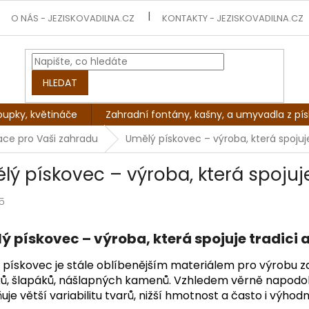
O NÁS - JEZISKOVADILNA.CZ
KONTAKTY - JEZISKOVADILNA.CZ
HLEDAT
oupky, květináče
Zahradní fontány, kašny, a umyvadla z pí
mace pro Vaši zahradu
Umělý pískovec – výroba, která spojuje
lý pískovec – výroba, která spojuje
5
ý pískovec – výroba, která spojuje tradici 
pískovec je stále oblíbenějším materiálem pro výrobu za
ků, šlapáků, nášlapných kamenů. Vzhledem věrně napodob
je větší variabilitu tvarů, nižší hmotnost a často i výhodn