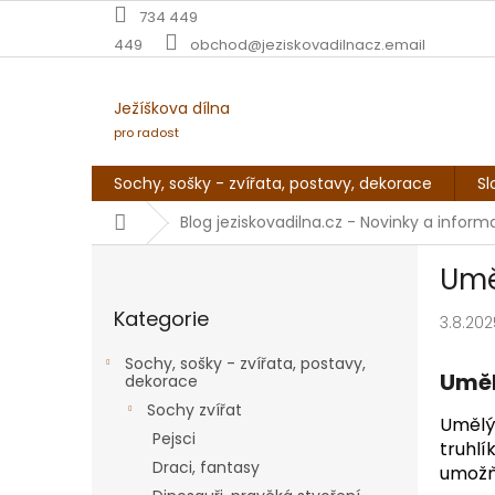
Přejít
734 449
na
449
obchod@jeziskovadilnacz.email
obsah
Ježíškova dílna
pro radost
Sochy, sošky - zvířata, postavy, dekorace
Sl
Domů
Blog jeziskovadilna.cz - Novinky a infor
P
Umě
o
Přeskočit
s
Kategorie
kategorie
3.8.202
t
r
Sochy, sošky - zvířata, postavy,
a
Uměl
dekorace
n
Sochy zvířat
n
Umělý 
Pejsci
í
truhlí
Draci, fantasy
p
umožňu