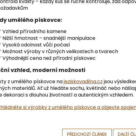
ontrola kvality – každý kus se ručně kontroluje, zda odp
požadavkům
dy umělého pískovce:
 Vzhled přírodního kamene
 Nižší hmotnost – snadnější manipulace
 Vysoká odolnost vůči počasí
 Možnost výroby v různých velikostech a tvarech
 Výhodnější cena než přírodní pískovec
iční vzhled, moderní možnosti
kty z umělého pískovce na
jeziskovadilna.cz
jsou výsledk
ých materiálů. Ať už hledáte sochu, květináč nebo nášlapn
e dekoraci s dlouhou životností a autentickým vzhledem.
hlédněte si výrobky z umělého pískovce a objevte spojení
PŘEDCHOZÍ ČLÁNEK
DALŠÍ Č