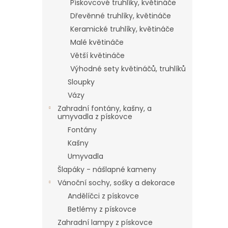
Pískovcové truhlíky, květináče
Dřevěnné truhlíky, květináče
Keramické truhlíky, květináče
Malé květináče
Větší květináče
Výhodné sety květináčů, truhlíků
Sloupky
Vázy
Zahradní fontány, kašny, a
umyvadla z pískovce
Fontány
Kašny
Umyvadla
Šlapáky - nášlapné kameny
Vánoční sochy, sošky a dekorace
Andělíčci z pískovce
Betlémy z pískovce
Zahradní lampy z pískovce