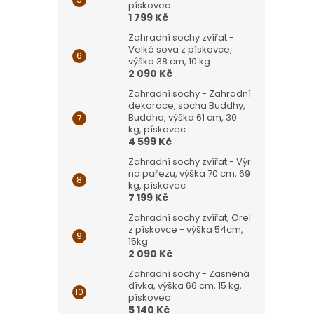
pískovec
1 799 Kč
Zahradní sochy zvířat -
Velká sova z pískovce,
výška 38 cm, 10 kg
2 090 Kč
Zahradní sochy - Zahradní
dekorace, socha Buddhy,
Buddha, výška 61 cm, 30
kg, pískovec
4 599 Kč
Zahradní sochy zvířat - Výr
na pařezu, výška 70 cm, 69
kg, pískovec
7 199 Kč
Zahradní sochy zvířat, Orel
z pískovce - výška 54cm,
15kg
2 090 Kč
Zahradní sochy - Zasněná
dívka, výška 66 cm, 15 kg,
pískovec
5 140 Kč