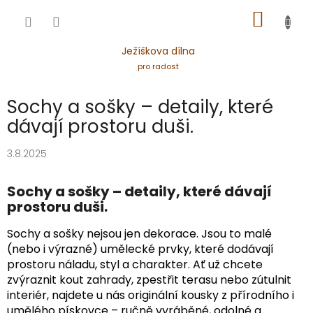
Přejít
NÁKUP
na
obsah
KOŠÍK
Ježíškova dílna
pro radost
Sochy a sošky – detaily, které
dávají prostoru duši.
3.8.2025
Sochy a sošky – detaily, které dávají
prostoru duši.
Sochy a sošky nejsou jen dekorace. Jsou to malé
(nebo i výrazné) umělecké prvky, které dodávají
prostoru náladu, styl a charakter. Ať už chcete
zvýraznit kout zahrady, zpestřit terasu nebo zútulnit
interiér, najdete u nás originální kousky z přírodního i
umělého pískovce – ručně vyráběné, odolné a