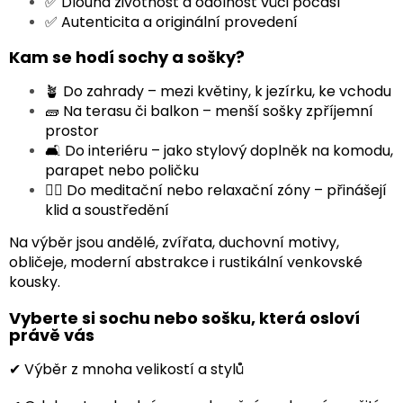
✅ Dlouhá životnost a odolnost vůči počasí
✅ Autenticita a originální provedení
Kam se hodí sochy a sošky?
🪴 Do zahrady – mezi květiny, k jezírku, ke vchodu
🧱 Na terasu či balkon – menší sošky zpříjemní
prostor
🛋 Do interiéru – jako stylový doplněk na komodu,
parapet nebo poličku
🧘‍♀️ Do meditační nebo relaxační zóny – přinášejí
klid a soustředění
Na výběr jsou andělé, zvířata, duchovní motivy,
obličeje, moderní abstrakce i rustikální venkovské
kousky.
Vyberte si sochu nebo sošku, která osloví
právě vás
✔ Výběr z mnoha velikostí a stylů