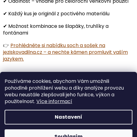
✔ Odolnost – vhodné pro celoroční venkovní použití
✔ Každý kus je originál z poctivého materiálu
✔ Možnost kombinace se šlapáky, truhlíky a
fontánami
👉
Prohlédněte si nabídku soch a sošek na
jeziskovadilna.cz – a nechte kámen promluvit vaším
jazykem.
Používáme cookies, abychom Vám umožnili
PŘEDCHOZÍ ČLÁNEK
DALŠÍ ČLÁNEK
pohodlné prohlížení webu a díky analýze provozu
webu neustále zlepšovali jeho funkce, výkon a
Z
použitelnost.
Více informací
á
Vytvořil Shoptet
p
Nastavení
a
t
Copyright 2026
Ježíškova dílna
. Všechna práva
í
Souhlasím