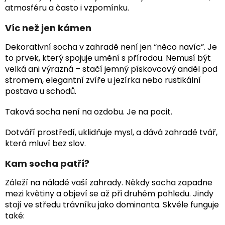
atmosféru a často i vzpomínku.
Víc než jen kámen
Dekorativní socha v zahradě není jen “něco navíc”. Je
to prvek, který spojuje umění s přírodou. Nemusí být
velká ani výrazná – stačí jemný pískovcový anděl pod
stromem, elegantní zvíře u jezírka nebo rustikální
postava u schodů.
Taková socha není na ozdobu. Je na pocit.
Dotváří prostředí, uklidňuje mysl, a dává zahradě tvář,
která mluví bez slov.
Kam socha patří?
Záleží na náladě vaší zahrady. Někdy socha zapadne
mezi květiny a objeví se až při druhém pohledu. Jindy
stojí ve středu trávníku jako dominanta. Skvěle funguje
také: