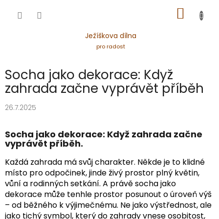
Přejít
NÁKUP
na
obsah
KOŠÍK
Ježíškova dílna
pro radost
Socha jako dekorace: Když
zahrada začne vyprávět příběh
26.7.2025
Socha jako dekorace: Když zahrada začne
vyprávět příběh.
Každá zahrada má svůj charakter. Někde je to klidné
místo pro odpočinek, jinde živý prostor plný květin,
vůní a rodinných setkání. A právě socha jako
dekorace může tenhle prostor posunout o úroveň výš
– od běžného k výjimečnému. Ne jako výstřednost, ale
jako tichý symbol, který do zahrady vnese osobitost,