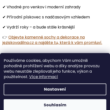
✔ Vhodné pro venkov i moderní zahrady
✔ Přírodní pískovec s nadčasovým vzhledem
✔ Vydrží roky – a bude stále krásnější
👉
Objevte kamenné sochy a dekorace na
jeziskovadilna.cz a najděte tu, která k vám promluví.
Používáme cookies, abychom Vám umožnili
PŘEDCHOZÍ ČLÁNEK
DALŠÍ ČLÁNEK
pohodlné prohlížení webu a díky analýze provozu
webu neustále zlepšovali jeho funkce, výkon a
Z
použitelnost.
Více informací
á
Vytvořil Shoptet
p
Nastavení
a
t
Copyright 2026
Ježíškova dílna
. Všechna práva
í
Souhlasím
vyhrazena.