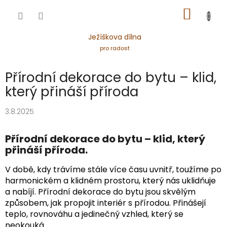
Přejít
NÁKUP
na
obsah
KOŠÍK
Ježíškova dílna
pro radost
Přírodní dekorace do bytu – klid,
který přináší příroda
3.8.2025
Přírodní dekorace do bytu – klid, který
přináší příroda.
V době, kdy trávíme stále více času uvnitř, toužíme po
harmonickém a klidném prostoru, který nás uklidňuje
a nabíjí. Přírodní dekorace do bytu jsou skvělým
způsobem, jak propojit interiér s přírodou. Přinášejí
teplo, rovnováhu a jedinečný vzhled, který se
neokouká.