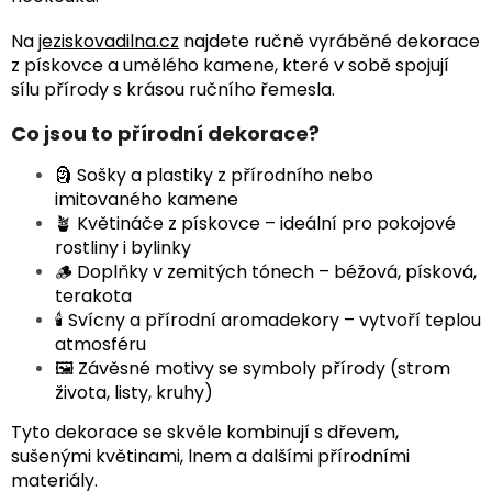
Na
jeziskovadilna.cz
najdete ručně vyráběné dekorace
z pískovce a umělého kamene, které v sobě spojují
sílu přírody s krásou ručního řemesla.
Co jsou to přírodní dekorace?
🗿 Sošky a plastiky z přírodního nebo
imitovaného kamene
🪴 Květináče z pískovce – ideální pro pokojové
rostliny i bylinky
🪵 Doplňky v zemitých tónech – béžová, písková,
terakota
🕯️ Svícny a přírodní aromadekory – vytvoří teplou
atmosféru
🖼 Závěsné motivy se symboly přírody (strom
života, listy, kruhy)
Tyto dekorace se skvěle kombinují s dřevem,
sušenými květinami, lnem a dalšími přírodními
materiály.