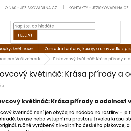
O NÁS - JEZISKOVADILNA.CZ
KONTAKTY - JEZISKOVADILNA.CZ
HLEDAT
oupky, květináče
Zahradní fontány, kašny, a umyvadla z pí
mace pro Vaši zahradu
Pískovcový květináč: Krása přírody a 
kovcový květináč: Krása přírody a 
25
ovcový květináč: Krása přírody a odolnost 
cový květináč není jen obyčejná nádoba na rostliny – je t
ahradě, terase nebo vstupnímu prostoru trvalou krásu, sta
 originál, ručně vyráběný z kvalitního českého pískovce, 