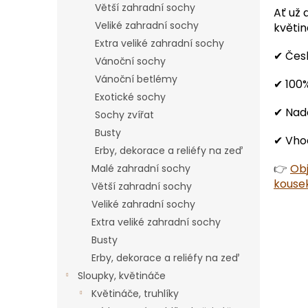
Větší zahradní sochy
Ať už 
Veliké zahradní sochy
květin
Extra veliké zahradní sochy
✔ Čes
Vánoční sochy
Vánoční betlémy
✔ 100%
Exotické sochy
✔ Nad
Sochy zvířat
Busty
✔ Vhod
Erby, dekorace a reliéfy na zeď
👉
Obj
Malé zahradní sochy
kousek
Větší zahradní sochy
Veliké zahradní sochy
Extra veliké zahradní sochy
Busty
Erby, dekorace a reliéfy na zeď
Sloupky, květináče
Květináče, truhlíky