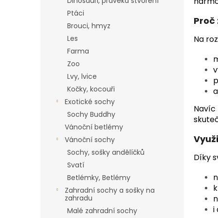
a
Dinosauři, pravěká stvoření
harmo
n
Ptáci
Proč 
e
Brouci, hmyz
l
Les
Na roz
Farma
m
Zoo
v
Lvy, lvice
p
Kočky, kocouři
a
Exotické sochy
Navíc
Sochy Buddhy
skuteč
Vánoční betlémy
Využi
Vánoční sochy
Sochy, sošky andělíčků
Díky s
Svatí
n
Betlémky, Betlémy
k
Zahradní sochy a sošky na
zahradu
n
i
Malé zahradní sochy