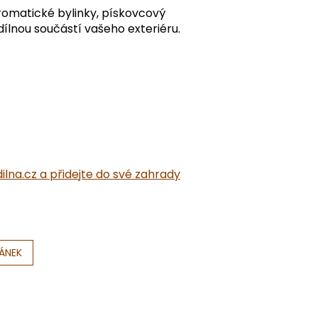
aromatické bylinky, pískovcový
dílnou součástí vašeho exteriéru.
lna.cz a přidejte do své zahrady
LÁNEK