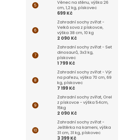
Věnec na stěnu, výška 26
cm, 1,2 kg, pískovec
699 Kč
Zahradní sochy zvířat -
Velká sova z pískovce,
výška 38 cm, 10 kg
2 090 Kč
Zahradní sochy zvířat - Set
dinosaurů, 3x3 kg,
pískovec
1 799 Kč
Zahradní sochy zvířat - Výr
na pařezu, výška 70 cm, 69
kg, pískovec
7 199 Kč
Zahradní sochy zvířat, Orel
z pískovce - výška 54cm,
15kg
2 090 Kč
Zahradní sochy zvířat -
Ještěrka na kameni, výška
31 cm, 31 kg, pískovec
3 399 Kč