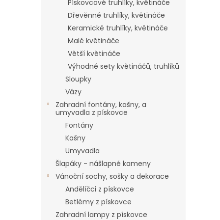
Pískovcové truhlíky, květináče
Dřevěnné truhlíky, květináče
Keramické truhlíky, květináče
Malé květináče
Větší květináče
Výhodné sety květináčů, truhlíků
Sloupky
Vázy
Zahradní fontány, kašny, a
umyvadla z pískovce
Fontány
Kašny
Umyvadla
Šlapáky - nášlapné kameny
Vánoční sochy, sošky a dekorace
Andělíčci z pískovce
Betlémy z pískovce
Zahradní lampy z pískovce