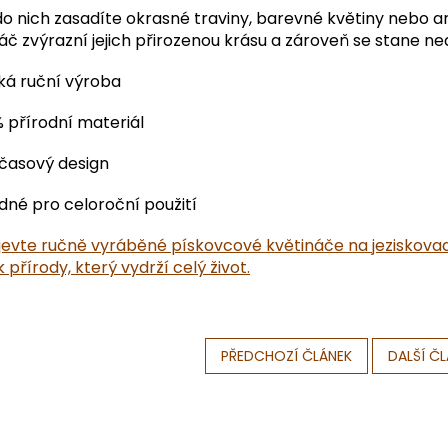
do nich zasadíte okrasné traviny, barevné květiny nebo 
áč zvýrazní jejich přirozenou krásu a zároveň se stane ne
ká ruční výroba
 přírodní materiál
časový design
né pro celoroční použití
evte ručně vyráběné pískovcové květináče na jeziskovadi
 přírody, který vydrží celý život.
PŘEDCHOZÍ ČLÁNEK
DALŠÍ Č