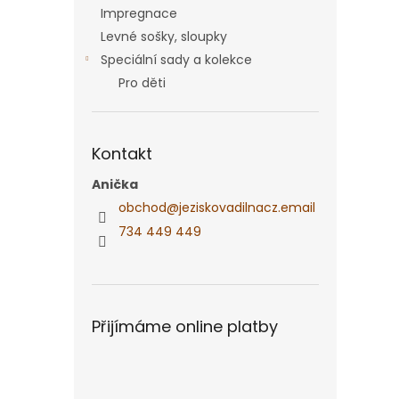
Impregnace
Levné sošky, sloupky
Speciální sady a kolekce
Pro děti
Kontakt
Anička
obchod
@
jeziskovadilnacz.email
734 449 449
Přijímáme online platby