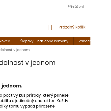
DOPRAVA - JEZISKOVADILNA.CZ
Přihlášení
OBCHODNÍ PODMÍNKY
NÁKUPNÍ
Prázdný košík
KOŠÍK
skovce
Šlapáky - nášlapné kameny
Vánoční sochy, so
odolnost v jednom
odolnost v jednom
v jednom.
o poctivý kus přírody, který přinese
bilitu a jedinečný charakter. Každý
a díky tomu vypadá přirozeně,