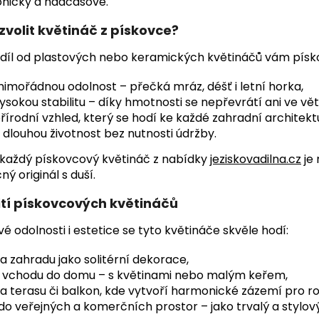
nicky a nadčasově.
zvolit květináč z pískovce?
díl od plastových nebo keramických květináčů vám písko
imořádnou odolnost – přečká mráz, déšť i letní horka,
ysokou stabilitu – díky hmotnosti se nepřevrátí ani ve vět
řírodní vzhled, který se hodí ke každé zahradní architekt
 dlouhou životnost bez nutnosti údržby.
 každý pískovcový květináč z nabídky
jeziskovadilna.cz
je 
ný originál s duší.
tí pískovcových květináčů
vé odolnosti i estetice se tyto květináče skvěle hodí:
a zahradu jako solitérní dekorace,
 vchodu do domu – s květinami nebo malým keřem,
a terasu či balkon, kde vytvoří harmonické zázemí pro ros
 do veřejných a komerčních prostor – jako trvalý a stylov