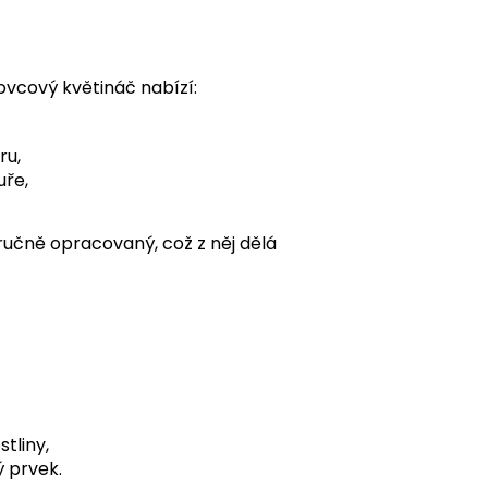
vcový květináč nabízí:
ru,
uře,
ručně opracovaný, což z něj dělá
tliny,
ý prvek.