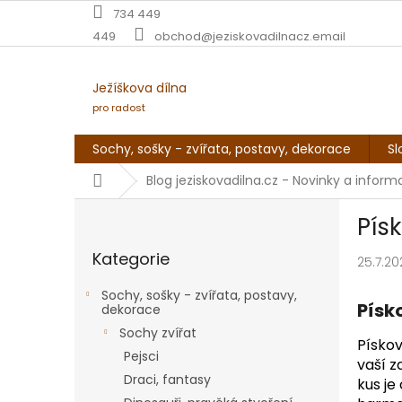
Přejít
734 449
na
449
obchod@jeziskovadilnacz.email
obsah
Ježíškova dílna
pro radost
Sochy, sošky - zvířata, postavy, dekorace
Sl
Domů
Blog jeziskovadilna.cz - Novinky a infor
P
Pís
o
Přeskočit
s
Kategorie
kategorie
25.7.20
t
r
Sochy, sošky - zvířata, postavy,
a
Písk
dekorace
n
Sochy zvířat
n
Pískov
Pejsci
í
vaší z
Draci, fantasy
p
kus je