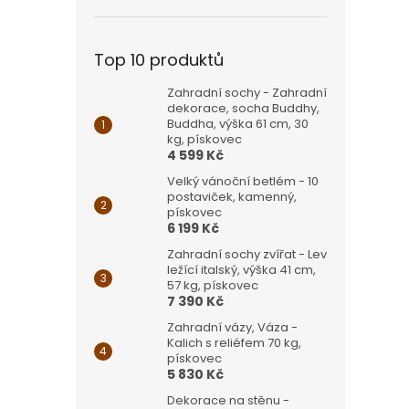
Top 10 produktů
Zahradní sochy - Zahradní
dekorace, socha Buddhy,
Buddha, výška 61 cm, 30
kg, pískovec
4 599 Kč
Velký vánoční betlém - 10
postaviček, kamenný,
pískovec
6 199 Kč
Zahradní sochy zvířat - Lev
ležící italský, výška 41 cm,
57 kg, pískovec
7 390 Kč
Zahradní vázy, Váza -
Kalich s reliéfem 70 kg,
pískovec
5 830 Kč
Dekorace na stěnu -