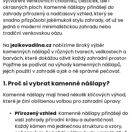
vytváření venkovních chodníků, cestiček, ale i
okrasných ploch. Kamenné nášlapy přinášejí do
zahrady přirozený a nadčasový vzhled, který se
snadno přizpůsobí jakémukoli stylu zahrady, ať už se
jedná o moderní minimalistickou zahradu nebo
tradiční venkovskou oázu.
Na
jezikovadilna.cz
nabízíme široký výběr
kamenných nášlapů v různých tvarech, velikostech a
barvách, které dokážou oživit každý zahradní prostor.
Pojďme se podívat na výhody kamenných nášlapů,
jejich použití v zahradě a jak o ně správně pečovat.
1. Proč si vybrat kamenné nášlapy?
Kamenné nášlapy mají hned několik klíčových výhod,
které je činí oblíbenou volbou pro zahradní úpravy:
Přirozený vzhled
: Kamenné nášlapy přinášejí do
vaší zahrady přírodní krásu a autentičnost.
Každý kámen má jedinečnou strukturu a vzory,