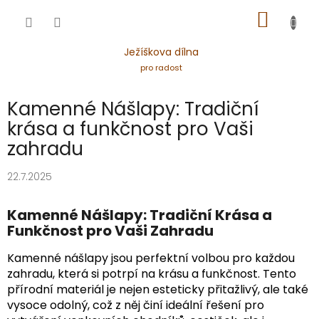
Přejít
NÁKUP
na
obsah
KOŠÍK
Ježíškova dílna
pro radost
Kamenné Nášlapy: Tradiční
krása a funkčnost pro Vaši
zahradu
22.7.2025
Kamenné Nášlapy: Tradiční Krása a
Funkčnost pro Vaši Zahradu
Kamenné nášlapy jsou perfektní volbou pro každou
zahradu, která si potrpí na krásu a funkčnost. Tento
přírodní materiál je nejen esteticky přitažlivý, ale také
vysoce odolný, což z něj činí ideální řešení pro