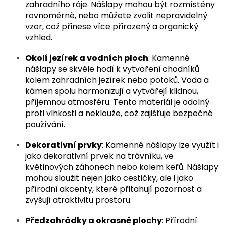
zahradního ráje. Nášlapy mohou být rozmístěny
rovnoměrně, nebo můžete zvolit nepravidelný
vzor, což přinese více přirozený a organický
vzhled.
Okolí jezírek a vodních ploch
: Kamenné
nášlapy se skvěle hodí k vytvoření chodníků
kolem zahradních jezírek nebo potoků. Voda a
kámen spolu harmonizují a vytvářejí klidnou,
příjemnou atmosféru. Tento materiál je odolný
proti vlhkosti a neklouže, což zajišťuje bezpečné
používání.
Dekorativní prvky
: Kamenné nášlapy lze využít i
jako dekorativní prvek na trávníku, ve
květinových záhonech nebo kolem keřů. Nášlapy
mohou sloužit nejen jako cestičky, ale i jako
přírodní akcenty, které přitahují pozornost a
zvyšují atraktivitu prostoru.
Předzahrádky a okrasné plochy
: Přírodní