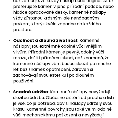
což zaručuje, že každý nášlap bude originál. Ať už
preferujete kámen v jeho přírodní podobě, nebo
hladce opracované desky, kamenné nášlapy
vždy zůstanou krásným, ale nenápadným
prvkem, který skvěle zapadne do každého
prostoru.
Odolnost a dlouhá životnost
: Kamenné
nášlapy jsou extrémně odolné vůči vnějším
vlivům. Přírodní kámen je pevný, odolný vůči
mrazu, dešti i přímému slunci, což znamená, že
kamenné nášlapy vám budou sloužit po mnoho
let bez známek opotřebení. Zároveň si
zachovávají svou estetiku i po dlouhém
používání.
Snadná údržba
: Kamenné nášlapy nevyžadují
složitou údržbu. Občasné čištění od prachu a listí
je vše, co je potřeba, aby si nášlapy udržely svou
krásu. Kamenné povrchy jsou také velmi odolné
vůči mechanickému poškození a nevyžadují