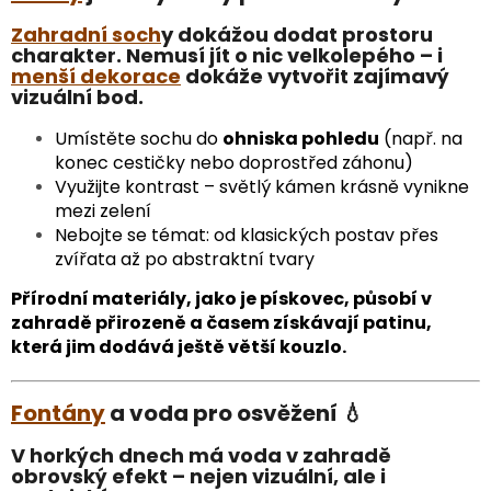
Zahradní soch
y dokážou dodat prostoru
charakter. Nemusí jít o nic velkolepého – i
menší dekorace
dokáže vytvořit zajímavý
vizuální bod.
Umístěte sochu do
ohniska pohledu
(např. na
konec cestičky nebo doprostřed záhonu)
Využijte kontrast – světlý kámen krásně vynikne
mezi zelení
Nebojte se témat: od klasických postav přes
zvířata až po abstraktní tvary
Přírodní materiály, jako je pískovec, působí v
zahradě přirozeně a časem získávají patinu,
která jim dodává ještě větší kouzlo.
Fontány
a voda pro osvěžení 💧
V horkých dnech má voda v zahradě
obrovský efekt – nejen vizuální, ale i