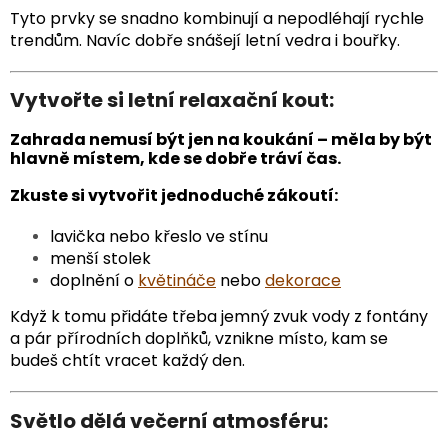
Tyto prvky se snadno kombinují a nepodléhají rychle
trendům. Navíc dobře snášejí letní vedra i bouřky.
Vytvořte si letní relaxační kout:
Zahrada nemusí být jen na koukání – měla by být
hlavně místem, kde se dobře tráví čas.
Zkuste si vytvořit jednoduché zákoutí:
lavička nebo křeslo ve stínu
menší stolek
doplnění o
květináče
nebo
dekorace
Když k tomu přidáte třeba jemný zvuk vody z fontány
a pár přírodních doplňků, vznikne místo, kam se
budeš chtít vracet každý den.
Světlo dělá večerní atmosféru: