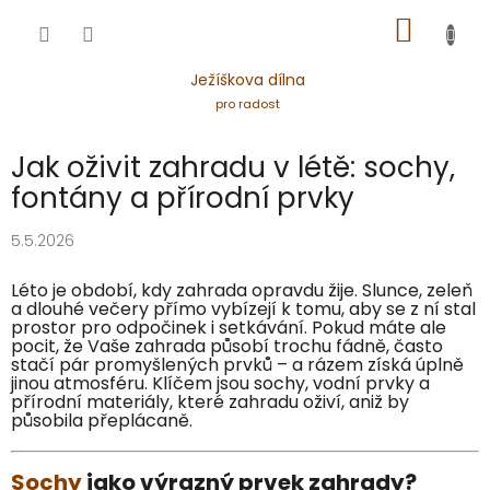
Přejít
NÁKUP
na
obsah
KOŠÍK
Ježíškova dílna
pro radost
Jak oživit zahradu v létě: sochy,
fontány a přírodní prvky
5.5.2026
Léto je období, kdy zahrada opravdu žije. Slunce, zeleň
a dlouhé večery přímo vybízejí k tomu, aby se z ní stal
prostor pro odpočinek i setkávání. Pokud máte ale
pocit, že Vaše zahrada působí trochu fádně, často
stačí pár promyšlených prvků – a rázem získá úplně
jinou atmosféru. Klíčem jsou sochy, vodní prvky a
přírodní materiály, které zahradu oživí, aniž by
působila přeplácaně.
Sochy
jako výrazný prvek zahrady?