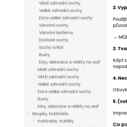
Větší zahradní sochy
2.
Vyp
Veliké zahradní sochy
Extra veliké zahradní sochy
Použij
původ
Vánoční sochy
Vánoční betlémy
→ Může
Exotické sochy
Sochy zvířat
3.
Tva
Busty
Když s
Erby, dekorace a reliéfy na zeď
napodo
Malé zahradní sochy
Větší zahradní sochy
4.
Nec
Veliké zahradní sochy
Obvyk
Extra veliké zahradní sochy
Busty
5.
(vo
Erby, dekorace a reliéfy na zeď
Impre
Sloupky, květináče
Květináče, truhlíky
Co p