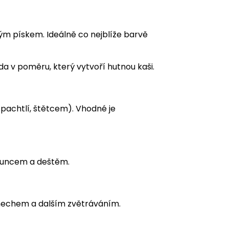
m pískem. Ideálně co nejblíže barvě
da v poměru, který vytvoří hutnou kaši.
špachtlí, štětcem). Vhodné je
luncem a deštěm.
mechem a dalším zvětráváním.