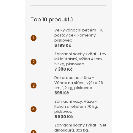
Top 10 produktů
Velký vánoční betlém - 10
postaviček, kamenný,
pískovec
6 199 Kč
Zahradní sochy zvířat - Lev
ležící italský, výška 41 cm,
57 kg, pískovec
7 390 Kč
Dekorace na stěnu -
Věnec na stěnu, výška 26
cm, 1,2 kg, pískovec
699 Kč
Zahradní vázy, Váza -
Kalich s reliéfem 70 kg,
pískovec
5 830 Kč
Zahradní sochy zvířat - Set
dinosaurů, 3x3 kg,