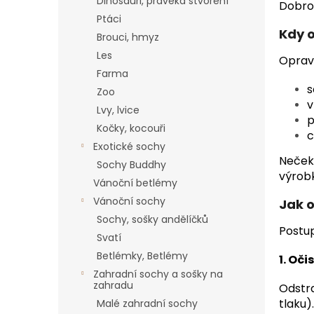
a
Dinosauři, pravěká stvoření
Dobrou
n
Ptáci
e
Kdy 
Brouci, hmyz
l
Les
Oprava
Farma
s
Zoo
v
Lvy, lvice
p
Kočky, kocouři
c
Exotické sochy
Nečeke
Sochy Buddhy
výrob
Vánoční betlémy
Vánoční sochy
Jak 
Sochy, sošky andělíčků
Postu
Svatí
Betlémky, Betlémy
1.
Očis
Zahradní sochy a sošky na
zahradu
Odstra
tlaku).
Malé zahradní sochy