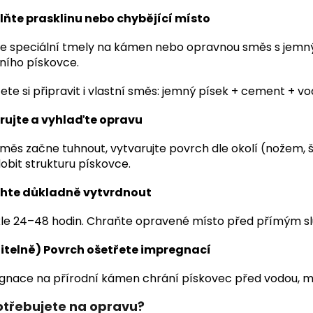
lňte prasklinu nebo chybějící místo
te speciální tmely na kámen nebo opravnou směs s jemný
ního pískovce.
te si připravit i vlastní směs: jemný písek + cement + vo
rujte a vyhlaďte opravu
měs začne tuhnout, vytvarujte povrch dle okolí (nožem, 
bit strukturu pískovce.
hte důkladně vytvrdnout
le 24–48 hodin. Chraňte opravené místo před přímým s
litelně) Povrch ošetřete impregnací
gnace na přírodní kámen chrání pískovec před vodou, 
otřebujete na opravu?