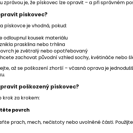
 zprávou je, že pískovec lze opravit – a při správném p
opravit pískovec?
 pískovce je vhodná, pokud:
e odloupnul kousek materiálu
znikla prasklina nebo trhlina
ovrch je zvětralý nebo opotřebovaný
hcete zachovat původní vzhled sochy, květináče nebo š
jte, až se poškození zhorší – včasná oprava je jednodušší,
ku.
opravit poškozený pískovec?
p krok za krokem:
těte povrch
ňte prach, mech, nečistoty nebo uvolněné části. Použijt