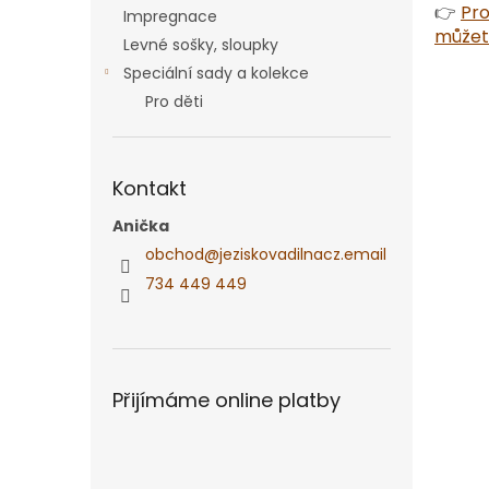
👉
Pro
Impregnace
můžete
Levné sošky, sloupky
Speciální sady a kolekce
Pro děti
Kontakt
Anička
obchod
@
jeziskovadilnacz.email
734 449 449
Přijímáme online platby