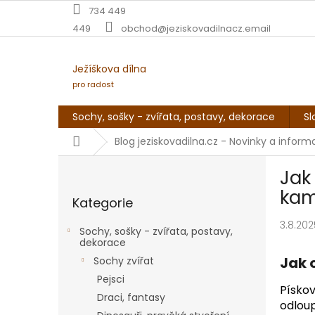
Přejít
734 449
na
449
obchod@jeziskovadilnacz.email
obsah
Ježíškova dílna
pro radost
Sochy, sošky - zvířata, postavy, dekorace
Sl
Domů
Blog jeziskovadilna.cz - Novinky a infor
P
Jak
o
Přeskočit
s
ka
Kategorie
kategorie
t
r
3.8.202
Sochy, sošky - zvířata, postavy,
a
dekorace
n
Jak 
Sochy zvířat
n
Pejsci
í
Pískov
Draci, fantasy
p
odloup