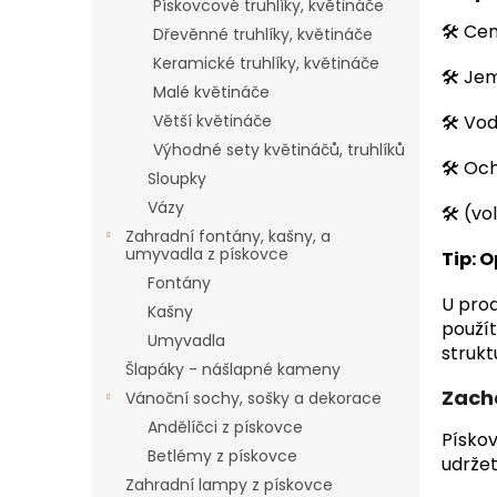
Pískovcové truhlíky, květináče
🛠 Ce
Dřevěnné truhlíky, květináče
Keramické truhlíky, květináče
🛠 Jem
Malé květináče
Větší květináče
🛠 Vod
Výhodné sety květináčů, truhlíků
🛠 Oc
Sloupky
Vázy
🛠 (v
Zahradní fontány, kašny, a
umyvadla z pískovce
Tip: 
Fontány
U prod
Kašny
použít
Umyvadla
strukt
Šlapáky - nášlapné kameny
Zacho
Vánoční sochy, sošky a dekorace
Andělíčci z pískovce
Pískov
Betlémy z pískovce
udržet
Zahradní lampy z pískovce