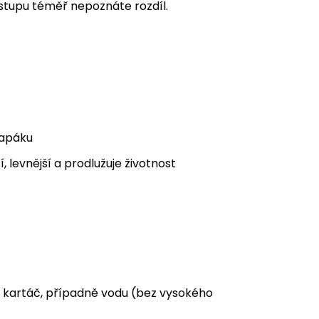
ostupu téměř nepoznáte rozdíl.
lapáku
 levnější a prodlužuje životnost
e kartáč, případně vodu (bez vysokého