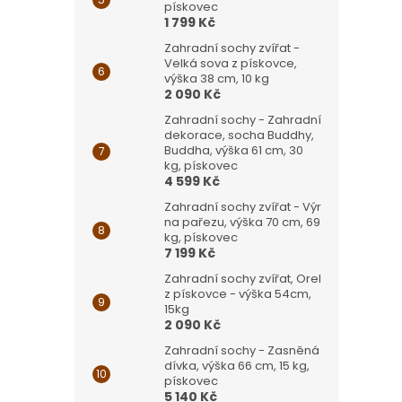
pískovec
1 799 Kč
Zahradní sochy zvířat -
Velká sova z pískovce,
výška 38 cm, 10 kg
2 090 Kč
Zahradní sochy - Zahradní
dekorace, socha Buddhy,
Buddha, výška 61 cm, 30
kg, pískovec
4 599 Kč
Zahradní sochy zvířat - Výr
na pařezu, výška 70 cm, 69
kg, pískovec
7 199 Kč
Zahradní sochy zvířat, Orel
z pískovce - výška 54cm,
15kg
2 090 Kč
Zahradní sochy - Zasněná
dívka, výška 66 cm, 15 kg,
pískovec
5 140 Kč