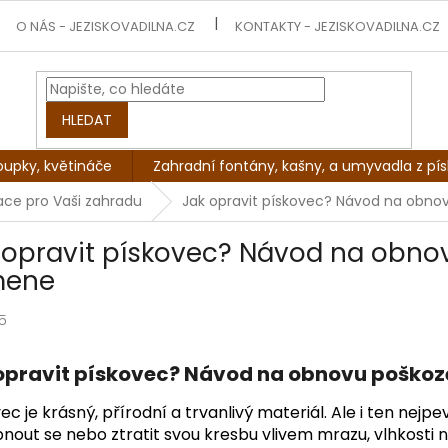
O NÁS - JEZISKOVADILNA.CZ
KONTAKTY - JEZISKOVADILNA.CZ
HLEDAT
oupky, květináče
Zahradní fontány, kašny, a umyvadla z pí
mace pro Vaši zahradu
Jak opravit pískovec? Návod na obn
 opravit pískovec? Návod na obn
mene
5
opravit pískovec? Návod na obnovu poško
ec je krásný, přírodní a trvanlivý materiál. Ale i ten n
nout se nebo ztratit svou kresbu vlivem mrazu, vlhkost