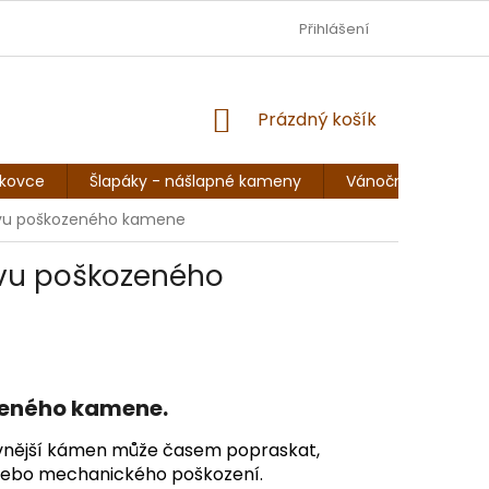
DOPRAVA - JEZISKOVADILNA.CZ
Přihlášení
OBCHODNÍ PODMÍNKY
NÁKUPNÍ
Prázdný košík
KOŠÍK
skovce
Šlapáky - nášlapné kameny
Vánoční sochy, so
ovu poškozeného kamene
ovu poškozeného
zeného kamene.
ejpevnější kámen může časem popraskat,
i nebo mechanického poškození.