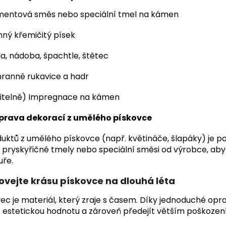
mentová směs nebo speciální tmel na kámen
ný křemičitý písek
a, nádoba, špachtle, štětec
hranné rukavice a hadr
olitelně) Impregnace na kámen
Oprava dekorací z umělého pískovce
uktů z umělého pískovce (např. květináče, šlapáky) je 
 pryskyřičné tmely nebo speciální směsi od výrobce, aby 
uře.
vejte krásu pískovce na dlouhá léta
ec je materiál, který zraje s časem. Díky jednoduché opra
 estetickou hodnotu a zároveň předejít větším poškozen