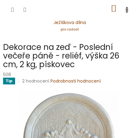
Přejít
NÁKUP
na
obsah
KOŠÍK
Ježíškova dílna
pro radost
Dekorace na zeď - Poslední
večeře páně - reliéf, výška 26
cm, 2 kg, pískovec
508
Průměrné
2 hodnocení
Podrobnosti hodnocení
Tip
hodnocení
produktu
je
5,0
z
5
hvězdiček.