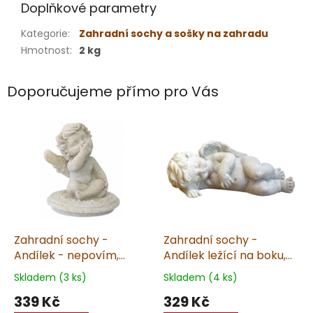
Doplňkové parametry
Kategorie
:
Zahradní sochy a sošky na zahradu
Hmotnost
:
2 kg
Doporučujeme přímo pro Vás
Zahradní sochy -
Zahradní sochy -
Andílek - nepovím,
Andílek ležící na boku,
výška 8 cm, 0,3 kg,
výška 6 cm, 0,3 kg,
Skladem (3 ks)
Skladem (4 ks)
pískovec
pískovec
339 Kč
329 Kč