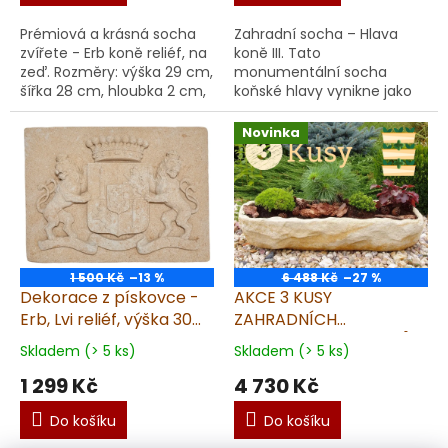
Prémiová a krásná socha
Zahradní socha – Hlava
zvířete - Erb koně reliéf, na
koně III. Tato
zeď. Rozměry: výška 29 cm,
monumentální socha
šířka 28 cm, hloubka 2 cm,
koňské hlavy vynikne jako
váha 2,2 kg. Garantujeme
výrazný umělecký prvek
dodání v
každé zahrady, vstupu
Novinka
nepoškozeném stavu. Mat...
nebo terasy. Socha je
vyrobena z odol...
1 500 Kč
–13 %
6 488 Kč
–27 %
Dekorace z pískovce -
AKCE 3 KUSY
Erb, Lvi reliéf, výška 30
ZAHRADNÍCH
cm, 2,8 kg
KAMENNÝCH TRUHLÍKŮ z
Skladem (> 5 ks)
Skladem (> 5 ks)
pískovce - 73x27x15cm
1 299 Kč
4 730 Kč
Do košíku
Do košíku