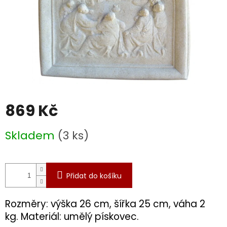
869 Kč
Měrná
Skladem
(3 ks)
cena:
Přidat do košíku
Rozměry: výška 26 cm, šířka 25 cm, váha 2
kg. Materiál: umělý pískovec.