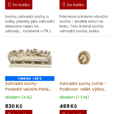
Do košíku
Do košíku
Socha, zahradní sochy a
Prémiová a krásná vánoční
sošky, plastiky jako zahradní
socha - Andílek ležící na
dekorace nejen na
boku. Tato krásná socha,
zahradu. Vyrobené v ČR z
zahradní socha, soška,
kvalitního umělého
plastika, dekorace je
pískovce. Unikátní ruční
určena ke krásně
metoda výroby pro doko...
zdekorovanému
prostoru, do...
1 150 Kč
–28 %
Zahradní sochy-
Zahradní sochy zvířat -
Poslední večeře Páně,
Podkova- reliéf, výška
výška 12 cm, 2,6 kg,
20 cm, 0,8 kg, pískovec
Skladem (4 ks)
Skladem (> 5 ks)
pískovec
830 Kč
469 Kč