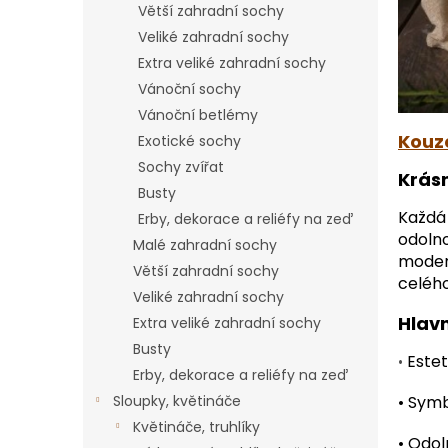
Větší zahradní sochy
Veliké zahradní sochy
Extra veliké zahradní sochy
Vánoční sochy
Vánoční betlémy
Kouze
Exotické sochy
Sochy zvířat
Krás
Busty
Každá
Erby, dekorace a reliéfy na zeď
odolno
Malé zahradní sochy
modern
Větší zahradní sochy
celéh
Veliké zahradní sochy
Hlav
Extra veliké zahradní sochy
Busty
Estet
•
Erby, dekorace a reliéfy na zeď
Sloupky, květináče
•
Symbo
Květináče, truhlíky
•
Odoln