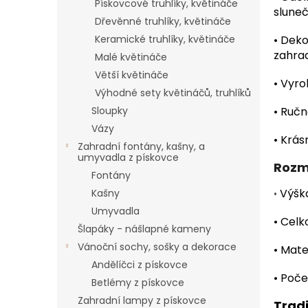
Pískovcové truhlíky, květináče
sluneč
Dřevěnné truhlíky, květináče
Keramické truhlíky, květináče
•
Deko
zahra
Malé květináče
Větší květináče
•
Vyro
Výhodné sety květináčů, truhlíků
Sloupky
•
Ručn
Vázy
•
Krás
Zahradní fontány, kašny, a
umyvadla z pískovce
Rozm
Fontány
Výšk
Kašny
•
Umyvadla
•
Celko
Šlapáky - nášlapné kameny
Vánoční sochy, sošky a dekorace
•
Mater
Andělíčci z pískovce
•
Počet
Betlémy z pískovce
Zahradní lampy z pískovce
Trad