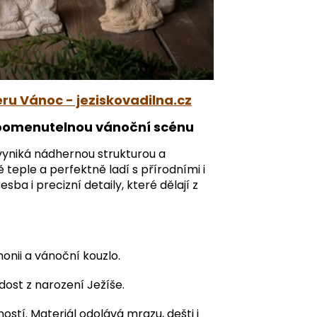
ru Vánoc - jeziskovadilna.cz
zapomenutelnou vánoční scénu
vyniká nádhernou strukturou a
 teple a perfektně ladí s přírodními i
ba i precizní detaily, které dělají z
onii a vánoční kouzlo.
dost z narození Ježíše.
stí. Materiál odolává mrazu, dešti i