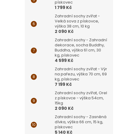
pískovec
1 799 Kč
Zahradní sochy zvířat -
Velká sova z pískovce,
výška 38 cm, 10 kg
2 090 Kč
Zahradní sochy - Zahradní
dekorace, socha Buddhy,
Buddha, výška 61 cm, 30
kg, pískovec
4 599 Kč
Zahradní sochy zvířat - Výr
na pařezu, výška 70 cm, 69
kg, pískovec
7 199 Kč
Zahradní sochy zvířat, Orel
z pískovce - výška 54cm,
15kg
2 090 Kč
Zahradní sochy - Zasněná
dívka, výška 66 cm, 15 kg,
pískovec
5 140 Kč