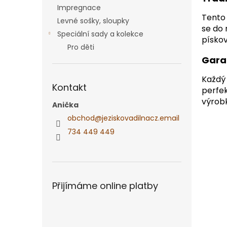
Impregnace
Tento 
Levné sošky, sloupky
se do 
Speciální sady a kolekce
pískov
Pro děti
Gara
Každý 
Kontakt
perfek
výrob
Anička
obchod
@
jeziskovadilnacz.email
734 449 449
Přijímáme online platby