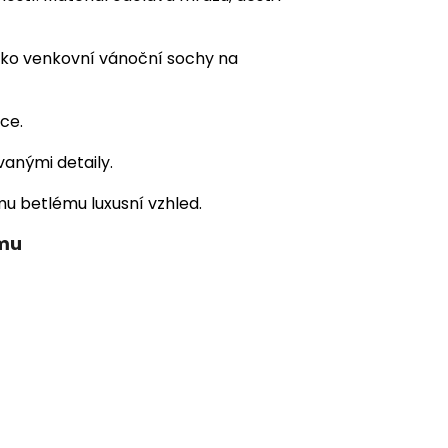
jako venkovní vánoční sochy na
ce.
anými detaily.
u betlému luxusní vzhled.
ému