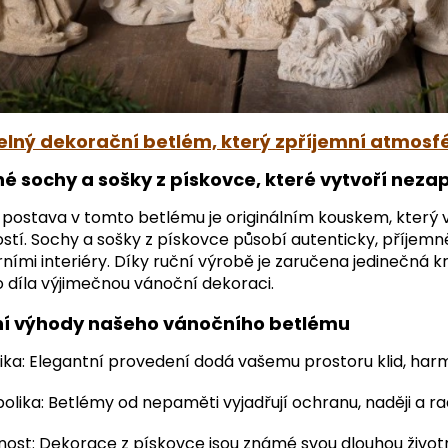
lný dekorační betlém, který zpříjemní atmosfé
né sochy a sošky z pískovce, které vytvoří ne
 postava v tomto
betlému
je originálním kouskem, který 
stí.
Sochy a sošky z pískovce
působí autenticky, příjemně
ími interiéry. Díky ruční výrobě je zaručena jedinečná kres
o díla výjimečnou
vánoční dekoraci
.
ní výhody našeho vánočního betlému
ika: Elegantní provedení dodá vašemu prostoru klid, harm
lika: Betlémy od nepaměti vyjadřují ochranu, naději a ra
ost: Dekorace z pískovce jsou známé svou dlouhou životno