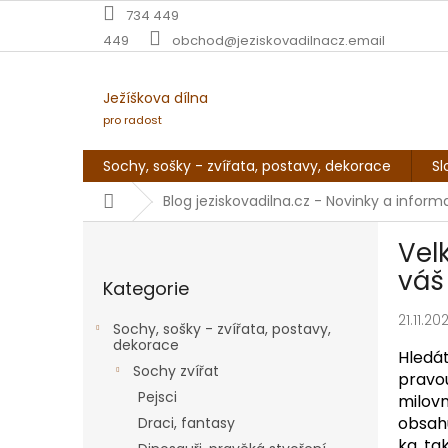
Přejít
734 449
na
449
obchod@jeziskovadilnacz.email
obsah
Ježíškova dílna
pro radost
Sochy, sošky - zvířata, postavy, dekorace
Sl
Domů
Blog jeziskovadilna.cz - Novinky a infor
P
Vel
o
Přeskočit
s
váš
Kategorie
kategorie
t
r
21.11.20
Sochy, sošky - zvířata, postavy,
a
dekorace
Hledá
n
Sochy zvířat
pravo
n
Pejsci
milovn
í
obsah
Draci, fantasy
p
kg, ta