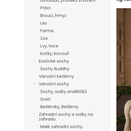
a
Dinosauři, pravěká stvoření
n
Ptáci
e
Brouci, hmyz
l
Les
Farma
Zoo
Lvy, lvice
Kočky, kocouři
Exotické sochy
Sochy Buddhy
Vánoční betlémy
Vánoční sochy
Sochy, sošky andělíčků
Svatí
Betlémky, Betlémy
Zahradní sochy a sošky na
zahradu
Malé zahradní sochy