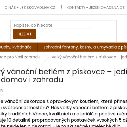
O NÁS - JEZISKOVADILNA.CZ
KONTAKTY - JEZISKOVADILNA.CZ
HLEDAT
oupky, květináče
Zahradní fontány, kašny, a umyvadla z pí
mace pro Vaši zahradu
Velký vánoční betlém z pískovce – je
ký vánoční betlém z pískovce – je
 domov i zahradu
25
te
vánoční dekorace
s opravdovým kouzlem, které přine
u sváteční atmosféru? Náš
velký vánoční betlém z písko
íky tradičních Vánoc, kvalitních materiálů a poctivé ruč
uje
10 detailně propracovaných postaviček
vysokých
5 a
kže nejde jen o dekoraci – je to skutečné umělecké dílo.