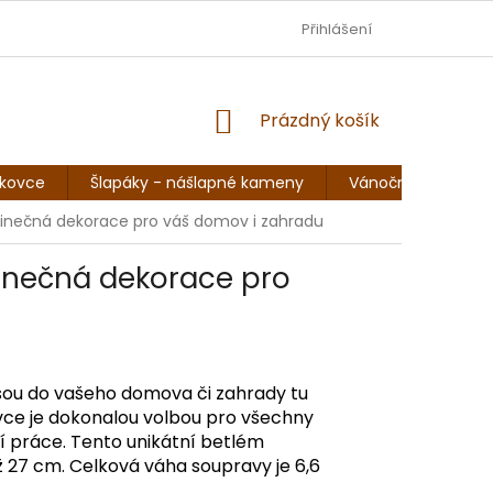
DOPRAVA - JEZISKOVADILNA.CZ
Přihlášení
OBCHODNÍ PODMÍNKY
NÁKUPNÍ
Prázdný košík
KOŠÍK
skovce
Šlapáky - nášlapné kameny
Vánoční sochy, so
dinečná dekorace pro váš domov i zahradu
dinečná dekorace pro
sou do vašeho domova či zahrady tu
vce
je dokonalou volbou pro všechny
ní práce. Tento unikátní
betlém
ž 27 cm.
Celková váha soupravy je 6,6