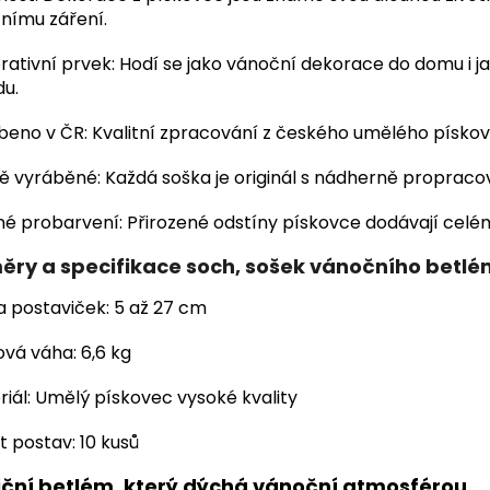
nímu záření.
rativní prvek: Hodí se jako vánoční dekorace do domu i 
du.
beno v ČR: Kvalitní zpracování z českého umělého pískov
ě vyráběné: Každá soška je originál s nádherně propracov
né probarvení: Přirozené odstíny pískovce dodávají celém
ěry a specifikace soch, sošek vánočního betl
a postaviček: 5 až 27 cm
vá váha: 6,6 kg
iál: Umělý pískovec vysoké kvality
 postav: 10 kusů
iční betlém, který dýchá vánoční atmosférou