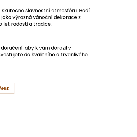
it skutečně slavnostní atmosféru. Hodí
u jako výrazná vánoční dekorace z
let radosti a tradice.
oručení, aby k vám dorazil v
nvestujete do kvalitního a trvanlivého
LÁNEK