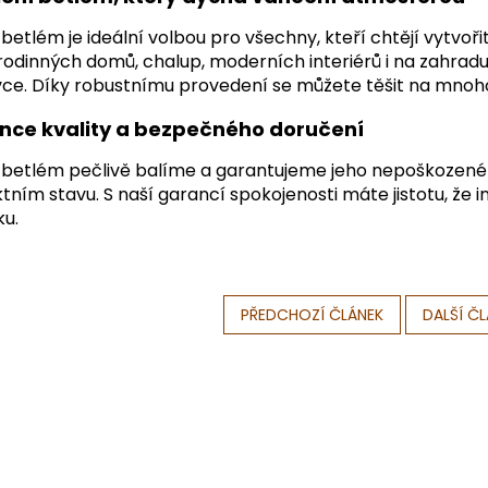
betlém je ideální volbou pro všechny, kteří chtějí vytvoř
rodinných domů, chalup, moderních interiérů i na zahrad
ce. Díky robustnímu provedení se můžete těšit na mnoho 
nce kvality a bezpečného doručení
betlém pečlivě balíme a garantujeme jeho nepoškozené d
tním stavu. S naší garancí spokojenosti máte jistotu, že i
ku.
PŘEDCHOZÍ ČLÁNEK
DALŠÍ Č