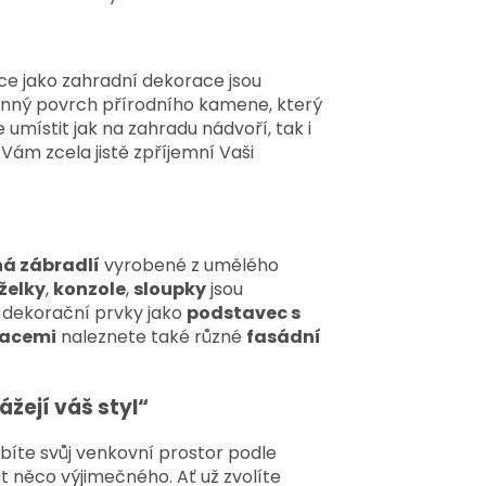
e jako zahradní dekorace jsou
enný povrch přírodního kamene, který
umístit jak na zahradu nádvoří, tak i
Vám zcela jistě zpříjemní Vaši
á zábradlí
vyrobené z umělého
želky
,
konzole
,
sloupky
jsou
dekorační prvky jako
podstavec s
racemi
naleznete také různé
fasádní
ážejí váš styl“
sobíte svůj venkovní prostor podle
t něco výjimečného. Ať už zvolíte