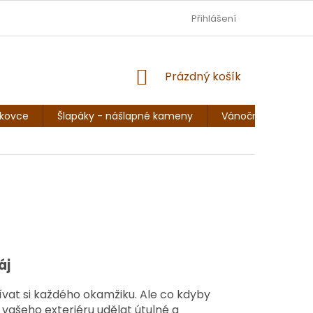
DOPRAVA - JEZISKOVADILNA.CZ
Přihlášení
OBCHODNÍ PODMÍNKY
NÁKUPNÍ
Prázdný košík
KOŠÍK
skovce
Šlapáky - nášlapné kameny
Vánoční sochy, so
áj
ívat si každého okamžiku. Ale co kdyby
vašeho exteriéru udělat útulné a