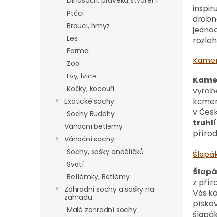
a
Dinosauři, pravěká stvoření
inspir
n
Ptáci
drobné
e
Brouci, hmyz
jedno
l
Les
rozleh
Farma
Kamen
Zoo
Lvy, lvice
Kamen
Kočky, kocouři
vyrob
kame
Exotické sochy
v Česk
Sochy Buddhy
truhl
Vánoční betlémy
přírod
Vánoční sochy
Sochy, sošky andělíčků
Šlapá
Svatí
Šlapá
Betlémky, Betlémy
z přír
Zahradní sochy a sošky na
Vás
k
zahradu
písko
Malé zahradní sochy
šlapák