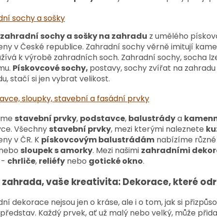
dní sochy a sošky
 zahradní sochy a s
ošky na zahradu
z umělého pískovc
ny v České republice. Zahradní sochy věrně imitují kam
žívá k výrobě zahradních soch. Zahradní sochy, socha lze 
mu.
Pískovcové sochy,
postavy, sochy zvířat na zahradu 
u, stačí si jen vybrat velikost.
vce, sloupky, stavební a fasádní prvky
íme
stavební prvky
,
podstavce
,
balustrády
a
kamenn
vce. Všechny
stavební prvky
, mezi kterými naleznete
ku
eny v ČR. K
pískovcovým balustrádám
nabízíme různé 
nebo
sloupek s amorky
. Mezi našimi
zahradními deko
-
chrliče
,
reliéfy
nebo
gotické okno
.
zahrada, vaše kreativita: Dekorace, které odr
ní dekorace nejsou jen o kráse, ale i o tom, jak si přizpů
představ. Každý prvek, ať už malý nebo velký, může přida