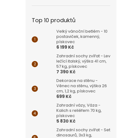
Top 10 produktů
Velký vánoční betlém - 10
postaviček, kamenný,
pískovec
6 199 Kč
Zahradní sochy zvířat - Lev
ležící italský, výška 41 cm,
57 kg, pískovec
7 390 Kč
Dekorace na stěnu -
Věnec na stěnu, výška 26
cm, 1,2 kg, pískovec
699 Kč
Zahradní vázy, Váza -
Kalich s reliéfem 70 kg,
pískovec
5 830 Kč
Zahradní sochy zvířat - Set
dinosaurů, 3x3 kg,