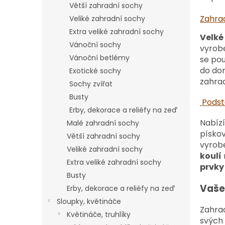
Větší zahradní sochy
Zahra
Veliké zahradní sochy
Extra veliké zahradní sochy
Velké
Vánoční sochy
vyrobe
Vánoční betlémy
se pou
do do
Exotické sochy
zahrad
Sochy zvířat
Busty
Podsta
Erby, dekorace a reliéfy na zeď
Nabíz
Malé zahradní sochy
písko
Větší zahradní sochy
vyrob
Veliké zahradní sochy
koulí
Extra veliké zahradní sochy
prvky
Busty
Vaše 
Erby, dekorace a reliéfy na zeď
Sloupky, květináče
Zahrad
Květináče, truhlíky
svých 