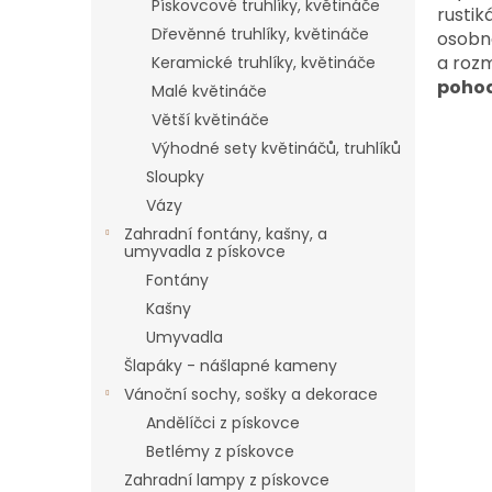
Pískovcové truhlíky, květináče
rustik
Dřevěnné truhlíky, květináče
osobno
a roz
Keramické truhlíky, květináče
pohod
Malé květináče
Větší květináče
Výhodné sety květináčů, truhlíků
Sloupky
Vázy
Zahradní fontány, kašny, a
umyvadla z pískovce
Fontány
Kašny
Umyvadla
Šlapáky - nášlapné kameny
Vánoční sochy, sošky a dekorace
Andělíčci z pískovce
Betlémy z pískovce
Zahradní lampy z pískovce