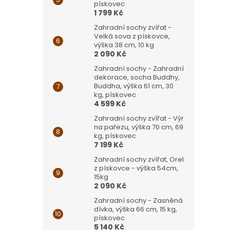
pískovec
1 799 Kč
Zahradní sochy zvířat -
Velká sova z pískovce,
výška 38 cm, 10 kg
2 090 Kč
Zahradní sochy - Zahradní
dekorace, socha Buddhy,
Buddha, výška 61 cm, 30
kg, pískovec
4 599 Kč
Zahradní sochy zvířat - Výr
na pařezu, výška 70 cm, 69
kg, pískovec
7 199 Kč
Zahradní sochy zvířat, Orel
z pískovce - výška 54cm,
15kg
2 090 Kč
Zahradní sochy - Zasněná
dívka, výška 66 cm, 15 kg,
pískovec
5 140 Kč