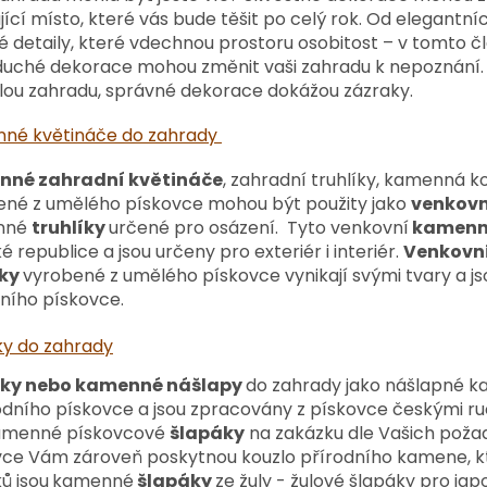
ující místo, které vás bude těšit po celý rok. Od elegantn
 detaily, které vdechnou prostoru osobitost – v tomto č
duché dekorace mohou změnit vaši zahradu k nepoznání. 
lou zahradu, správné dekorace dokážou zázraky.
né květináče do zahrady
né zahradní květináče
, zahradní truhlíky, kamenná k
ené z umělého pískovce mohou být použity jako
venkovn
nné
truhlíky
určené pro osázení. Tyto venkovní
kamenné
é republice a jsou určeny pro exteriér i interiér.
Venkovní
íky
vyrobené z umělého pískovce vynikají svými tvary a js
ního pískovce.
ky do zahrady
ky nebo kamenné nášlapy
do zahrady jako nášlapné k
odního pískovce a jsou zpracovány z pískovce českými ru
amenné pískovcové
šlapáky
na zakázku dle Vašich poža
vce Vám zároveň poskytnou kouzlo přírodního kamene, kt
ů jsou
kamenné
šlapáky
ze žuly - žulové šlapáky pro ja