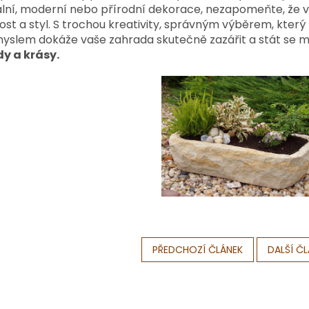
ální, moderní nebo přírodní dekorace, nezapomeňte, že 
st a styl. S trochou kreativity, správným výběrem, který 
myslem dokáže vaše zahrada skutečně zazářit a stát se 
y a krásy.
PŘEDCHOZÍ ČLÁNEK
DALŠÍ Č