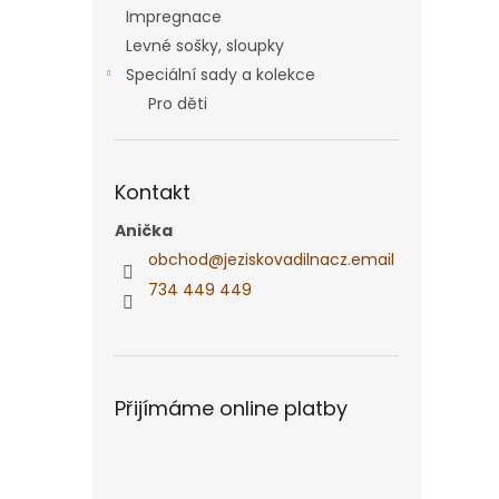
Impregnace
Levné sošky, sloupky
Speciální sady a kolekce
Pro děti
Kontakt
Anička
obchod
@
jeziskovadilnacz.email
734 449 449
Přijímáme online platby