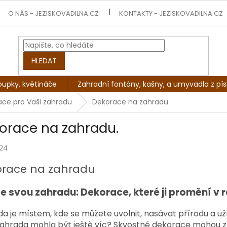
O NÁS - JEZISKOVADILNA.CZ
KONTAKTY - JEZISKOVADILNA.CZ
HLEDAT
oupky, květináče
Zahradní fontány, kašny, a umyvadla z pí
mace pro Vaši zahradu
Dekorace na zahradu.
orace na zahradu.
024
orace na zahradu
e svou zahradu: Dekorace, které ji promění v r
a je místem, kde se můžete uvolnit, nasávat přírodu a už
ahrada mohla být ještě víc? Skvostné dekorace mohou z 