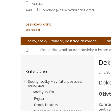
Přejít
734 449
na
449
obchod@jeziskovadilnacz.email
obsah
Ježíškova dílna
pro radost
Sochy, sošky - zvířata, postavy, dekorace
Sl
Domů
Blog jeziskovadilna.cz - Novinky a infor
P
Dek
o
Přeskočit
s
Kategorie
kategorie
24.2.2
t
r
Dek
Sochy, sošky - zvířata, postavy,
a
dekorace
n
Sochy zvířat
Oživt
n
Pejsci
í
Zahrad
Draci, fantasy
p
vaše z