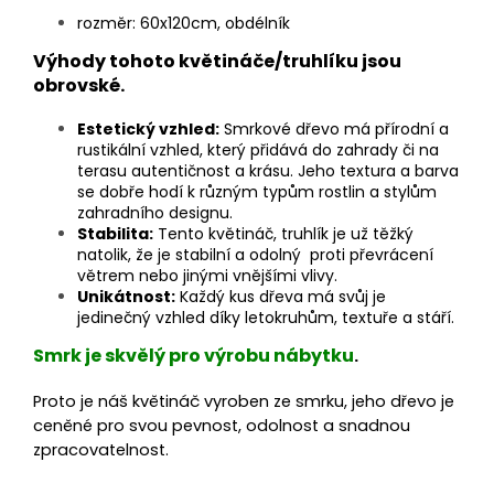
rozměr: 60x120cm, obdélník
Výhody tohoto květináče/truhlíku jsou
obrovské.
Estetický vzhled:
Smrkové dřevo má přírodní a
rustikální vzhled, který přidává do zahrady či na
terasu autentičnost a krásu. Jeho textura a barva
se dobře hodí k různým typům rostlin a stylům
zahradního designu.
Stabilita:
Tento květináč, truhlík je už těžký
natolik, že je stabilní a odolný proti převrácení
větrem nebo jinými vnějšími vlivy.
Unikátnost:
Každý kus dřeva má svůj je
jedinečný vzhled díky letokruhům, textuře a stáří.
Smrk je skvělý pro výrobu nábytku
.
Proto je náš květináč vyroben ze smrku,
jeho dřevo je
ceněné pro svou pevnost, odolnost a snadnou
zpracovatelnost.