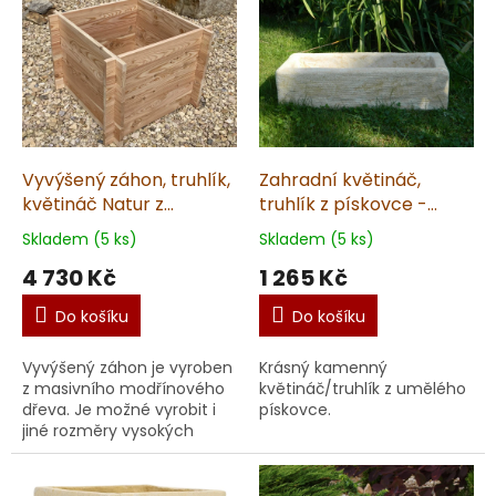
Vyvýšený záhon, truhlík,
Zahradní květináč,
květináč Natur z
truhlík z pískovce -
modřínu - výška 50 cm,
14x53x20cm, 18kg
Skladem (5 ks)
Skladem (5 ks)
podstava 70x70
4 730 Kč
1 265 Kč
Do košíku
Do košíku
Vyvýšený záhon je vyroben
Krásný kamenný
z masivního modřínového
květináč/truhlík z umělého
dřeva. Je možné vyrobit i
pískovce.
jiné rozměry vysokých
záhonů na zakázku.
(dodávané v rozloženém
stavu)