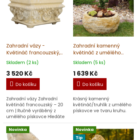
Zahradní vázy -
Zahradní kamenný
Květináč francouzský,
květináč z umělého
výška 20 cm, 8 kg,
pískovce -
Skladem (2 ks)
Skladem (5 ks)
pískovec
18cx40x40cm
3 520 Kč
1 639 Kč
Do košíku
Do košíku
Zahradní vázy Zahradní
Krásný kamenný
květináč francouzský – 20
květináč/truhlík z umělého
cm | Ručně vyráběný z
pískovce ve tvaru kruhu.
umělého pískovce Hledáte
elegantní a robustní
květináč pro vaši zahradu?
Novinka
Novinka
Tento francouzský kvě...
Tip