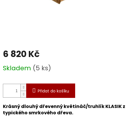
6 820 Kč
Měrná
Skladem
(5 ks)
cena:
Přidat do košíku
Krásný dlouhý
dřevenný květináč/truhlík KLASIK z
typického smrkového dřeva.