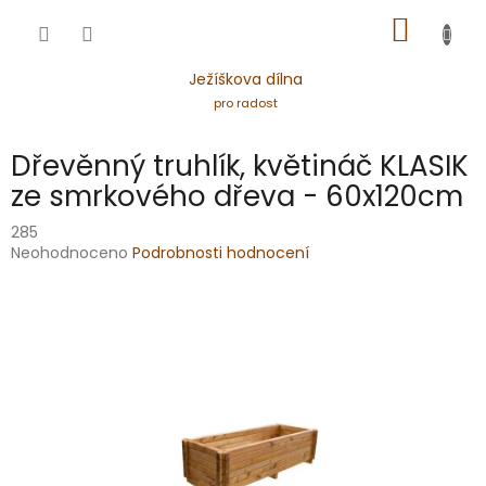
Přejít
NÁKUP
na
obsah
KOŠÍK
Ježíškova dílna
pro radost
Dřevěnný truhlík, květináč KLASIK
ze smrkového dřeva - 60x120cm
285
Průměrné
Neohodnoceno
Podrobnosti hodnocení
hodnocení
produktu
je
0,0
z
5
hvězdiček.