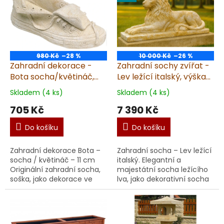
980 Kč
–28 %
10 000 Kč
–26 %
Zahradní dekorace -
Zahradní sochy zvířat -
Bota socha/květináč,
Lev ležící italský, výška
výška 11 cm, 2 kg,
41 cm, 57 kg, pískovec
Skladem (4 ks)
Skladem (4 ks)
pískovec
705 Kč
7 390 Kč
Do košíku
Do košíku
Zahradní dekorace Bota –
Zahradní socha – Lev ležící
socha / květináč – 11 cm
italský. Elegantní a
Originální zahradní socha,
majestátní socha ležícího
soška, jako dekorace ve
lva, jako dekorativní socha
tvaru boty, kterou lze využít
v italském stylu je ideální
i jako květináč. Socha,
volbou pro ty, kdo chtějí
soška zauj...
dodat sv...