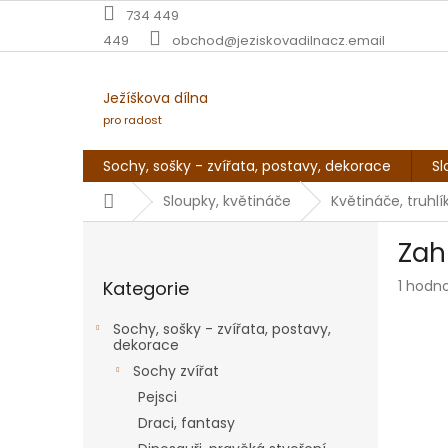
Přejít
734 449
na
449
obchod@jeziskovadilnacz.email
obsah
Ježíškova dílna
pro radost
Sochy, sošky - zvířata, postavy, dekorace
Sl
Domů
Sloupky, květináče
Květináče, truhlí
P
Zah
o
Přeskočit
s
Průmě
Kategorie
1 hodn
kategorie
t
hodnoc
r
produk
Sochy, sošky - zvířata, postavy,
a
je
dekorace
n
5,0
Sochy zvířat
z
n
Pejsci
5
í
hvězdič
Draci, fantasy
p