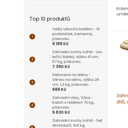
Krásn
umělé
Top 10 produktů
Velký vánoční betlém - 10
postaviček, kamenný,
pískovec
6 199 Kč
Zahradní sochy zvířat - Lev
ležící italský, výška 41 cm,
57 kg, pískovec
7 390 Kč
Dekorace na stěnu -
Věnec na stěnu, výška 26
cm, 1,2 kg, pískovec
699 Kč
Zahr
Zahradní vázy, Váza -
dílů,
Kalich s reliéfem 70 kg,
pískovec
5 830 Kč
Zahradní sochy zvířat - Set
dinosaurů, 3x3 kg,