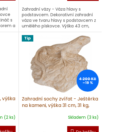
adní
Zahradní vázy - Váza hlavy s
kovce
podstavcem. Dekorativní zahradní
ináč s
váza ve tvaru hlavy s podstavcem z
vorem a
umělého pískovce. Výška 43 cm,
ýro...
hmotnost 31 kg. Precizní ruční
výroba...
Tip
4 200 Kč
–19 %
, výška
Zahradní sochy zvířat - Ještěrka
na kameni, výška 31 cm, 31 kg,
pískovec
m (2 ks)
Skladem (3 ks)
košíku
Do košíku