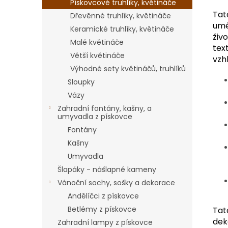
Pískovcové truhlíky, květináče
Tat
Dřevěnné truhlíky, květináče
umě
Keramické truhlíky, květináče
živ
Malé květináče
tex
Větší květináče
vzh
Výhodné sety květináčů, truhlíků
Sloupky
Vázy
Zahradní fontány, kašny, a
umyvadla z pískovce
Fontány
Kašny
Umyvadla
Šlapáky - nášlapné kameny
Vánoční sochy, sošky a dekorace
Andělíčci z pískovce
Betlémy z pískovce
Tat
dek
Zahradní lampy z pískovce