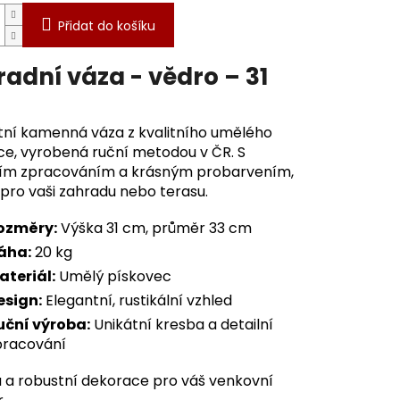
Přidat do košíku
adní váza - vědro – 31
tní kamenná váza z kvalitního umělého
ce, vyrobená ruční metodou v ČR. S
ním zpracováním a krásným probarvením,
 pro vaši zahradu nebo terasu.
ozměry:
Výška 31 cm, průměr 33 cm
áha:
20 kg
ateriál:
Umělý pískovec
esign:
Elegantní, rustikální vzhled
uční výroba:
Unikátní kresba a detailní
pracování
á a robustní dekorace pro váš venkovní