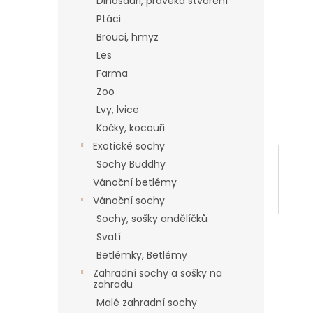
a
Dinosauři, pravěká stvoření
n
Ptáci
e
Brouci, hmyz
l
Les
Farma
Zoo
Lvy, lvice
Kočky, kocouři
Exotické sochy
Sochy Buddhy
Vánoční betlémy
Vánoční sochy
Sochy, sošky andělíčků
Svatí
Betlémky, Betlémy
Zahradní sochy a sošky na
zahradu
Malé zahradní sochy