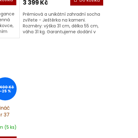
3 399 Kč
legance
Prémiová a unikátní zahradní socha
menná
zvířete - Ještěrka na kameni.
skovce,
Rozměry: výška 31 cm, délka 55 cm,
lním
váha 31 kg. Garantujeme dodání v
...
nepoškozeném stavu. Materiál: um...
 400 Kč
–25 %
ináč
r 37
m (5 ks)