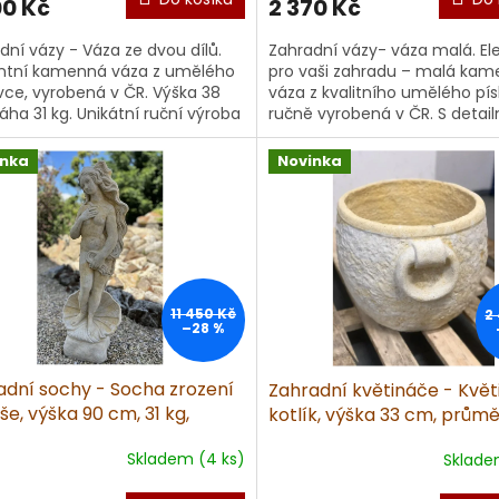
00 Kč
2 370 Kč
dní vázy - Váza ze dvou dílů.
Zahradní vázy- váza malá. E
ntní kamenná váza z umělého
pro vaši zahradu – malá ka
vce, vyrobená v ČR. Výška 38
váza z kvalitního umělého pí
áha 31 kg. Unikátní ruční výroba
ručně vyrobená v ČR. S detai
ilní kresbou a krás...
zpracováním a krásným probar
inka
Novinka
11 450 Kč
2
–28 %
adní sochy - Socha zrození
Zahradní květináče - Květ
e, výška 90 cm, 31 kg,
kotlík, výška 33 cm, průmě
ovec
cm, 30 kg, pískovec
Skladem (4 ks)
Sklade