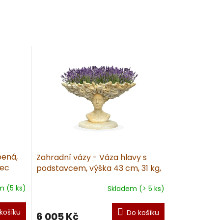
bená,
Zahradní vázy - Váza hlavy s
vec
podstavcem, výška 43 cm, 31 kg,
pískovec
m (5 ks)
Skladem (> 5 ks)
košíku
Do košíku
6 005 Kč