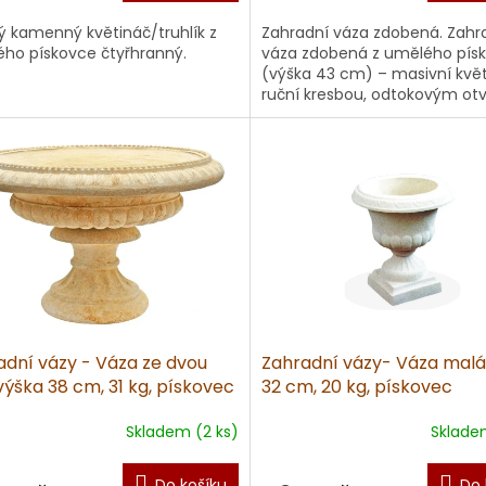
ý kamenný květináč/truhlík z
Zahradní váza zdobená. Zahr
ho pískovce čtyřhranný.
váza zdobená z umělého pís
(výška 43 cm) – masivní květ
ruční kresbou, odtokovým ot
elegantním vzhledem. Česká v
adní vázy - Váza ze dvou
Zahradní vázy- Váza malá
 výška 38 cm, 31 kg, pískovec
32 cm, 20 kg, pískovec
Skladem (2 ks)
Sklade
Do košíku
Do 