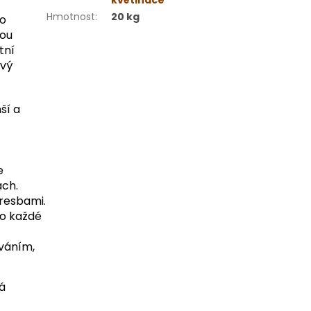
květináče
Hmotnost
:
20 kg
ho
hou
tní
ový
ší a
e
ách.
resbami.
do každé
ováním,
ná