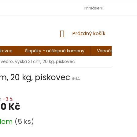
DOPRAVA - JEZISKOVADILNA.CZ
Přihlášení
OBCHODNÍ PODMÍNKY
NÁKUPNÍ
Prázdný košík
KOŠÍK
skovce
Šlapáky - nášlapné kameny
Vánoční sochy, so
vědro, výška 31 cm, 20 kg, pískovec
m, 20 kg, pískovec
964
č
–3 %
00 Kč
adem
(5 ks)