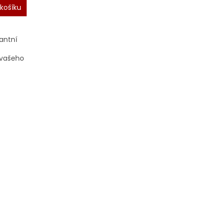
košíku
antní
 vašeho
louhou