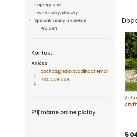
Impregnace
Levné sošky, sloupky
Dopo
Speciální sady a kolekce
Pro děti
Kontakt
Anička
obchod
@
jeziskovadilnacz.email
734 449 449
Zahr
čtyř
písko
Přijímáme online platby
5 0