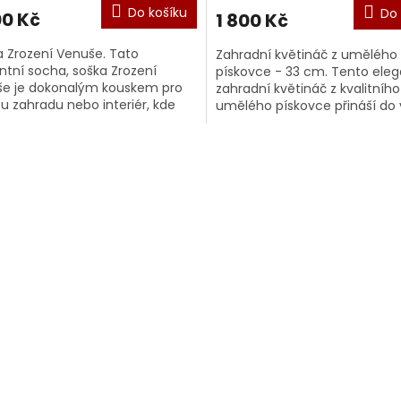
Do košíku
Do 
00 Kč
1 800 Kč
 Zrození Venuše. Tato
Zahradní květináč z umělého
ntní socha, soška Zrození
pískovce - 33 cm. Tento eleg
e je dokonalým kouskem pro
zahradní květináč z kvalitního
u zahradu nebo interiér, kde
umělého pískovce přináší do
ne její umělecký a romantický
exteriéru přírodní vzhled a d
...
ž...