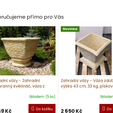
ručujeme přímo pro Vás
Novinka
adní vázy - Zahradní
Zahradní vázy - Váza zdo
hranný květináč, váza z
výška 43 cm, 33 kg, písko
vce - 51x51, 60kg, pískovec
Skladem (5 ks)
Sklade
Do košíku
Do 
49 Kč
2 650 Kč