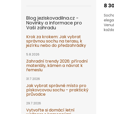
8 3
Socha
Blog jeziskovadilna.cz -
elega
Novinky a informace pro
Venuš
Vaši zahradu
každo
vynik
Krok za krokem: Jak vybrat
charak
správnou sochu na terasu, k
jezírku nebo do předzahrádky
5.8.2026
Zahradní trendy 2026: přírodní
materiály, kámen a návrat k
řemeslu
31.7.2026
Jak vybrat správné místo pro
pískovcovou sochu – praktický
průvodce
29.7.2026
Vytvořte si domácí letní