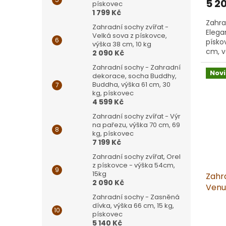
5 2
pískovec
1 799 Kč
Zahra
Zahradní sochy zvířat -
Elega
Velká sova z pískovce,
písko
výška 38 cm, 10 kg
cm, v
2 090 Kč
s deta
Zahradní sochy - Zahradní
Nov
dekorace, socha Buddhy,
Buddha, výška 61 cm, 30
kg, pískovec
4 599 Kč
Zahradní sochy zvířat - Výr
na pařezu, výška 70 cm, 69
kg, pískovec
7 199 Kč
Zahradní sochy zvířat, Orel
z pískovce - výška 54cm,
15kg
Zahr
2 090 Kč
Venuš
Zahradní sochy - Zasněná
písk
dívka, výška 66 cm, 15 kg,
pískovec
5 140 Kč