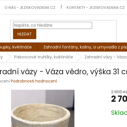
O NÁS - JEZISKOVADILNA.CZ
KONTAKTY - JEZISKOVADILNA.CZ
HLEDAT
oupky, květináče
Zahradní fontány, kašny, a umyvadla z pí
ky
Pískovcové truhlíky, květináče
Zahradní vázy - Váza 
radní vázy - Váza vědro, výška 31 c
rné
ocení
Podrobnosti hodnocení
ení
tu
2 800 K
2 7
Měrná
Skl
cena:
ek.