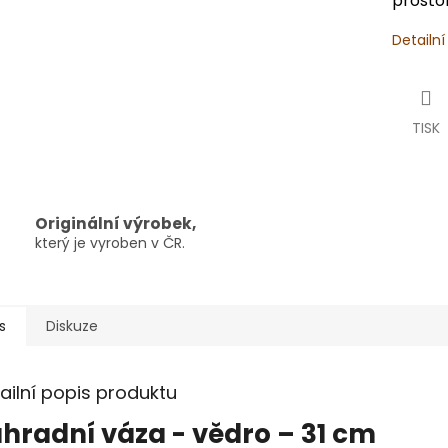
prostor
Detailn
TISK
Originální výrobek,
který je vyroben v ČR.
s
Diskuze
ailní popis produktu
hradní váza - vědro – 31 cm