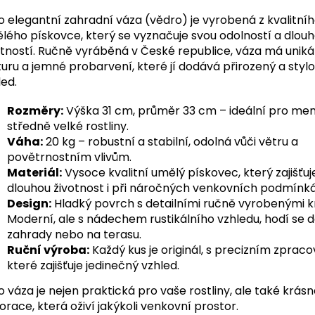
o elegantní zahradní váza (vědro) je vyrobená z kvalitní
lého pískovce, který se vyznačuje svou odolností a dlou
otností. Ručně vyráběná v České republice, váza má uniká
turu a jemné probarvení, které jí dodává přirozený a styl
led.
Rozměry:
Výška 31 cm, průměr 33 cm – ideální pro men
středně velké rostliny.
Váha:
20 kg – robustní a stabilní, odolná vůči větru a
povětrnostním vlivům.
Materiál:
Vysoce kvalitní umělý pískovec, který zajišťuj
dlouhou životnost i při náročných venkovních podmínk
Design:
Hladký povrch s detailními ručně vyrobenými k
Moderní, ale s nádechem rustikálního vzhledu, hodí se 
zahrady nebo na terasu.
Ruční výroba:
Každý kus je originál, s precizním zprac
které zajišťuje jedinečný vzhled.
o váza je nejen praktická pro vaše rostliny, ale také krás
orace, která oživí jakýkoli venkovní prostor.