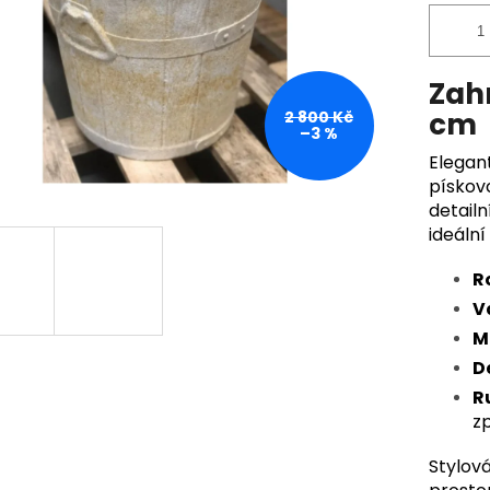
Zahr
cm
2 800 Kč
–3 %
Elegan
pískov
detail
ideální
R
V
M
D
R
z
Stylov