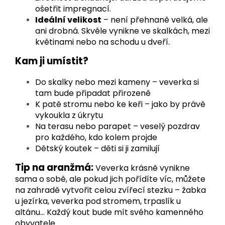
ošetřit impregnací.
Ideální velikost
– není přehnaně velká, ale
ani drobná. Skvěle vynikne ve skalkách, mezi
květinami nebo na schodu u dveří.
Kam ji umístit?
Do skalky nebo mezi kameny – veverka si
tam bude připadat přirozeně
K patě stromu nebo ke keři – jako by právě
vykoukla z úkrytu
Na terasu nebo parapet – veselý pozdrav
pro každého, kdo kolem projde
Dětský koutek – děti si ji zamilují
Tip na aranžmá:
Veverka krásně vynikne
sama o sobě, ale pokud jich pořídíte víc, můžete
na zahradě vytvořit celou zvířecí stezku – žabka
u jezírka, veverka pod stromem, trpaslík u
altánu… Každý kout bude mít svého kamenného
obyvatele.