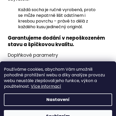
Každá socha je ručně vyrobená, proto
se může nepatrně lišit odstínem i
kresbou povrchu – právě to dělá z
každého kusu jedinečný originál.
Garantujeme dodání v nepoškozeném
stavu a špičkovou kvalitu.
Doplňkové parametry
Kategorie
:
Zahradní sochy a sošky na zahradu
Používáme cookies, abychom Vám umožnili
Hmotnost
:
12 kg
pohodlné prohlížení webu a díky analýze provozu
webu neustále zlepšovali jeho funkce, výkon a
Z
použitelnost.
Více informací
á
Vytvořil Shoptet
p
Nastavení
a
t
Copyright 2026
Ježíškova dílna
. Všechna práva
í