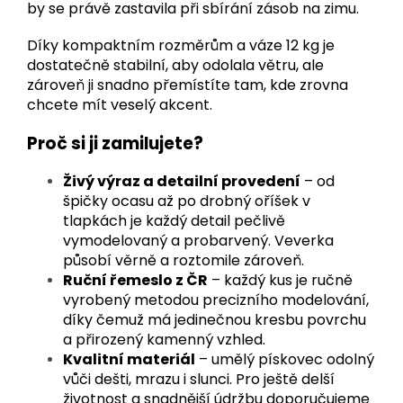
by se právě zastavila při sbírání zásob na zimu.
Díky kompaktním rozměrům a váze 12 kg je
dostatečně stabilní, aby odolala větru, ale
zároveň ji snadno přemístíte tam, kde zrovna
chcete mít veselý akcent.
Proč si ji zamilujete?
Živý výraz a detailní provedení
– od
špičky ocasu až po drobný oříšek v
tlapkách je každý detail pečlivě
vymodelovaný a probarvený. Veverka
působí věrně a roztomile zároveň.
Ruční řemeslo z ČR
– každý kus je ručně
vyrobený metodou precizního modelování,
díky čemuž má jedinečnou kresbu povrchu
a přirozený kamenný vzhled.
Kvalitní materiál
– umělý pískovec odolný
vůči dešti, mrazu i slunci. Pro ještě delší
životnost a snadnější údržbu doporučujeme