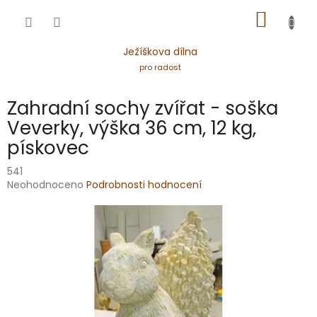
Přejít
NÁKUP
na
obsah
KOŠÍK
Ježíškova dílna
pro radost
Zahradní sochy zvířat - soška
Veverky, výška 36 cm, 12 kg,
pískovec
541
Průměrné
Neohodnoceno
Podrobnosti hodnocení
hodnocení
produktu
je
0,0
z
5
hvězdiček.