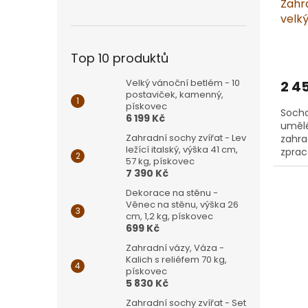
Zahra
velký
písk
Top 10 produktů
Velký vánoční betlém - 10
2 4
postaviček, kamenný,
pískovec
Socha
6 199 Kč
umělé
Zahradní sochy zvířat - Lev
zahra
ležící italský, výška 41 cm,
zprac
57 kg, pískovec
Socha
7 390 Kč
Dekorace na stěnu -
Věnec na stěnu, výška 26
cm, 1,2 kg, pískovec
699 Kč
Zahradní vázy, Váza -
Kalich s reliéfem 70 kg,
pískovec
5 830 Kč
Zahradní sochy zvířat - Set