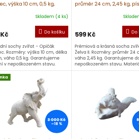
c, výška 10 cm, 0,5 kg,
průměr 24 cm, 2,45 kg, pí
ovec
Skladem (4 ks)
Sklade
Do košíku
Do 
 Kč
599 Kč
dní sochy zvířat - Opičák
Prémiová a krásná socha zvíř
c. Rozměry: výška 10 cm, délka
Želva II. Rozměry: průměr 24 
, váha 0,5 kg. Garantujeme
váha 2,45 kg. Garantujeme d
í v nepoškozeném stavu.
nepoškozeném stavu. Materiá
iál: umělý
umělý
vec. Doporučujem...
pískovec. Doporučujeme impr.
inka
3 000 Kč
–18 %