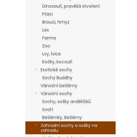
p
5
a
Dinosauři, pravěká stvoření
hvězdič
n
Ptáci
e
Brouci, hmyz
l
Les
Farma
Zoo
Lvy, lvice
Kočky, kocouři
Exotické sochy
Sochy Buddhy
Vánoční betlémy
Vánoční sochy
Sochy, sošky andělíčků
Svatí
Betlémky, Betlémy
Zahradní sochy a sošky na
zahradu