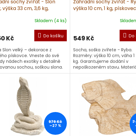
dní sochy zvířat - Slon
Zahradní sochy zvířat - R
, výška 33 cm, 3,6 kg,
výška 10 cm, 1 kg, pískove
ovec
Skladem (4 ks)
Skladem
Do košíku
Do 
50 Kč
549 Kč
 Slon velký – dekorace z
Socha, soška zvířete - Ryba.
ho pískovce. Vneste do své
Rozměry: výška 10 cm, váha 1
dy nádech exotiky s detailně
kg. Garantujeme dodání v
ovanou sochou, soškou slona.
nepoškozeném stavu. Materiá
, soška, jako majestátní kouse...
umělý
pískovec. Doporučujeme imp
Vyrobené...
979 Kč
7
–27 %