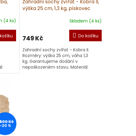
yba,
Zahradní sochy zvířat - Kobra II,
c
výška 25 cm, 1,3 kg, pískovec
 (4 ks)
Skladem (4 ks)
košíku
Do košíku
749 Kč
Zahradní sochy zvířat - Kobra II.
Rozměry: výška 25 cm, váha 1,3
kg. Garantujeme dodání v
l:
nepoškozeném stavu. Materiál:
umělý
regnaci.
pískovec. Doporučujeme impregnaci.
V...
 500 Kč
–20 %