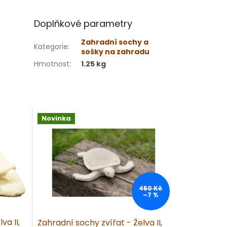
Doplňkové parametry
Zahradní sochy a
Kategorie
:
sošky na zahradu
Hmotnost
:
1.25 kg
Novinka
450 Kč
–7 %
va II,
Zahradní sochy zvířat - Želva II,