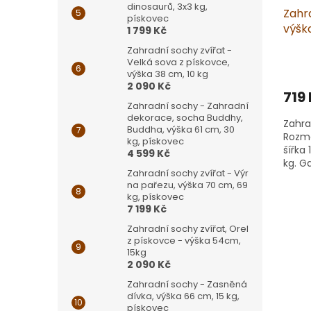
dinosaurů, 3x3 kg,
Zahra
pískovec
výška
1 799 Kč
Zahradní sochy zvířat -
Velká sova z pískovce,
výška 38 cm, 10 kg
2 090 Kč
719
Zahradní sochy - Zahradní
dekorace, socha Buddhy,
Zahra
Buddha, výška 61 cm, 30
Rozmě
kg, pískovec
šířka 
4 599 Kč
kg. G
Zahradní sochy zvířat - Výr
sošky
na pařezu, výška 70 cm, 69
Materi
kg, pískovec
7 199 Kč
Zahradní sochy zvířat, Orel
z pískovce - výška 54cm,
15kg
2 090 Kč
Zahradní sochy - Zasněná
dívka, výška 66 cm, 15 kg,
pískovec