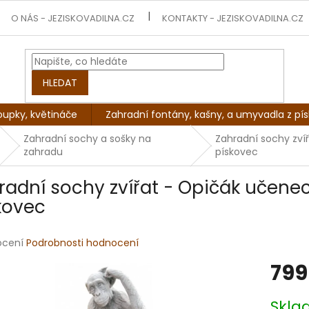
O NÁS - JEZISKOVADILNA.CZ
KONTAKTY - JEZISKOVADILNA.CZ
HLEDAT
oupky, květináče
Zahradní fontány, kašny, a umyvadla z pí
Zahradní sochy a sošky na
Zahradní sochy zvíř
zahradu
pískovec
radní sochy zvířat - Opičák učenec I
kovec
rné
ocení
Podrobnosti hodnocení
ení
799
tu
Měrná
Skl