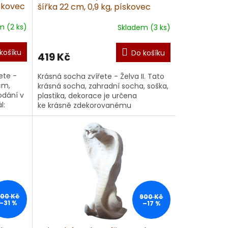
skovec
šířka 22 cm, 0,9 kg, pískovec
m (2 ks)
Skladem (3 ks)
košíku
Do košíku
419 Kč
ete -
Krásná socha zvířete - Želva II. Tato
cm,
krásná socha, zahradní socha, soška,
odání v
plastika, dekorace je určena
l:
ke krásně zdekorovanému
prostoru, do kterého je umístěna.
..
Zaj...
800 Kč
900 Kč
–31 %
–17 %