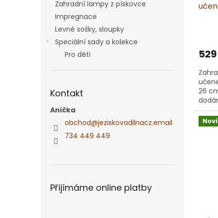
Zahradní lampy z pískovce
učene
písk
Impregnace
Levné sošky, sloupky
Speciální sady a kolekce
529
Pro děti
Zahra
učene
26 cm
Kontakt
dodán
Mater
Anička
písko
Nov
obchod
@
jeziskovadilnacz.email
734 449 449
Přijímáme online platby