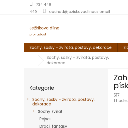
Přejít
734 449
na
449
obchod@jeziskovadilnacz.email
obsah
Ježíškova dílna
pro radost
Sochy, sošky - zvířata, postavy, dekorace
Sl
Sochy, sošky - zvířata, postavy,
Domů
dekorace
P
Zah
o
Přeskočit
s
pís
Kategorie
kategorie
t
517
r
Sochy, sošky - zvířata, postavy,
Průmě
1 hodn
a
dekorace
hodnoc
n
produk
Sochy zvířat
n
je
Pejsci
í
4,0
Draci, fantasy
z