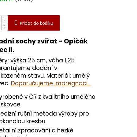
Přidat do košíku
adní sochy zvířat - Opičák
c II.
ry: výška 25 cm, váha 1,25
arantujeme dodání v
kozeném stavu. Materiál: umělý
vec.
Doporučujeme impregnaci.
yrobené v ČR z kvalitního umělého
ískovce.
recizní ruční metoda výroby pro
okonalou kresbu.
etailní zpracování a hezké