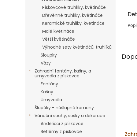
Pískovcové truhlíky, květináče
Det
Dřevěnné truhlíky, květináče
Keramické truhlíky, květináče
Popi
Malé květináče
Větší květináče
Výhodné sety květináčů, truhlíků
Sloupky
Dopo
Vázy
Zahradní fontány, kašny, a
umyvadla z pískovce
Fontány
Kašny
Umyvadla
Šlapáky - nášlapné kameny
Vánoční sochy, sošky a dekorace
Andělíčci z pískovce
Betlémy z pískovce
Zahr