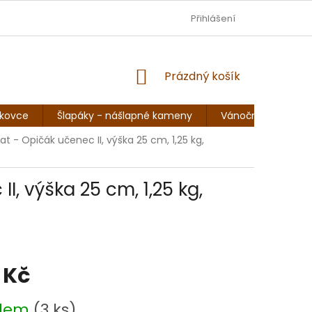
DOPRAVA - JEZISKOVADILNA.CZ
Přihlášení
OBCHODNÍ PODMÍNKY
NÁKUPNÍ
Prázdný košík
KOŠÍK
skovce
Šlapáky - nášlapné kameny
Vánoční sochy, so
at - Opičák učenec II, výška 25 cm, 1,25 kg,
I, výška 25 cm, 1,25 kg,
 Kč
adem
(3 ks)