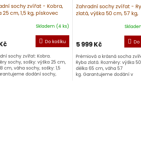
dní sochy zvířat - Kobra,
Zahradní sochy zvířat - R
 25 cm, 1,5 kg, pískovec
zlatá, výška 50 cm, 57 kg,
pískovec
Skladem (4 ks)
Sklade
Do košíku
Do 
 Kč
5 999 Kč
dní sochy zvířat: Kobra.
Prémiová a krásná socha zvíř
ry sochy, sošky: výška 25 cm,
Ryba zlatá. Rozměry: výška 5
18 cm, váha sochy, sošky: 1,5
délka 65 cm, váha 57
arantujeme dodání sochy,
kg. Garantujeme dodání v
 v nepoškozeném stavu.
nepoškozeném stavu. Materiá
...
umělý pískovec. Dopor...