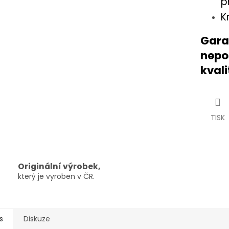
p
K
Gara
nepo
kvali
TISK
Originální výrobek,
který je vyroben v ČR.
s
Diskuze