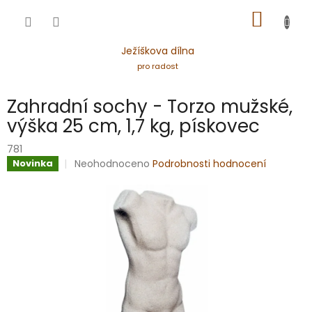
Přejít
NÁKUP
na
obsah
KOŠÍK
Ježíškova dílna
pro radost
Zahradní sochy - Torzo mužské,
výška 25 cm, 1,7 kg, pískovec
781
Průměrné
Neohodnoceno
Podrobnosti hodnocení
Novinka
hodnocení
produktu
je
0,0
z
5
hvězdiček.