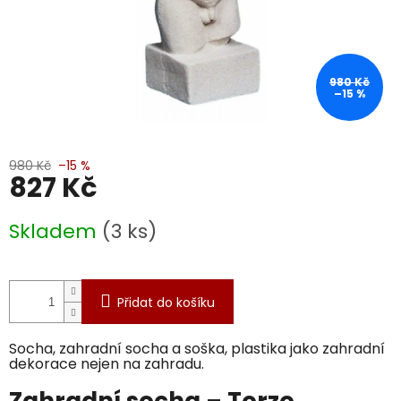
980 Kč
–15 %
980 Kč
–15 %
827 Kč
Měrná
Skladem
(3 ks)
cena:
Přidat do košíku
Socha, zahradní socha a soška, plastika jako zahradní
dekorace nejen na zahradu.