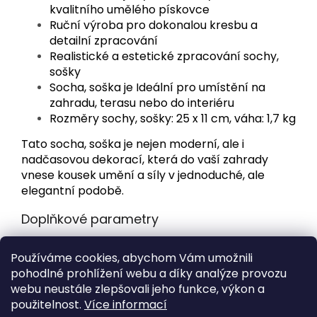
kvalitního umělého pískovce
Ruční výroba pro dokonalou kresbu a
detailní zpracování
Realistické a estetické zpracování sochy,
sošky
Socha, soška je Ideální pro umístění na
zahradu, terasu nebo do interiéru
Rozměry sochy, sošky: 25 x 11 cm, váha: 1,7 kg
Tato socha, soška je nejen moderní, ale i
nadčasovou dekorací, která do vaší zahrady
vnese kousek umění a síly v jednoduché, ale
elegantní podobě.
Doplňkové parametry
Kategorie
:
Zahradní sochy a sošky na zahradu
Používáme cookies, abychom Vám umožnili
Hmotnost
:
1.7 kg
pohodlné prohlížení webu a díky analýze provozu
webu neustále zlepšovali jeho funkce, výkon a
Z
použitelnost.
Více informací