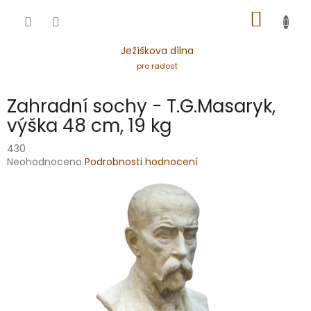
Přejít
NÁKUP
na
obsah
KOŠÍK
Ježíškova dílna
pro radost
Zahradní sochy - T.G.Masaryk,
výška 48 cm, 19 kg
430
Průměrné
Neohodnoceno
Podrobnosti hodnocení
hodnocení
produktu
je
0,0
z
5
hvězdiček.